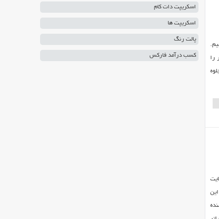
اسکریپت دات کام
اسکریپت ها
پالت رنگ
یم.
کسب درآمد فارکس
 را
لوه
ایت
این
نده
اتر