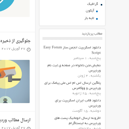
گرافیک
آیکون
لایه باز
مطالب پربازدید
جلوگیری از ذخیره سازی آدرس 
دانلود اسکریپت انجمن ساز Easy Forum
27 آوریل 2017
Script
پنج‌شنبه ، 1 سپتامبر
نمایش متن دلخواه در صفحه ی ثبت نام
وردپرس
یکشنبه ، 4 ژوئن
پلاگین ارسال اس ام اس ملی پیامک برای
وردپرس و ووکامرس
پنج‌شنبه ، 25 ژانویه
دانلود قالب ایران اسکریپت برای
وردپرس
دوشنبه ، 15 آگوست
افزونه ارسال اتوماتیک پست های
ارسال مطالب وردپ
وردپرس به اینستاگرام
27 آوریل 2017
شنبه ، 30 جولای