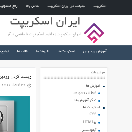
اسکریپت
تبلیغات در ایران اسکریپت
تماس باما
رفع مسئولی
ایران اسکریپت
ایران اسکریپت | دانلود اسکریپت با طعمی دیگر
آموزش وردپرس
اسکریپت ها
افزونه ها
قالب ها
توابع 
موضوعات
ریست کردن وردپرس با ا
30 آوریل 2017
آموزش ها
آموزش وردپرس
دیگر آموزش ها
اسکریپت ها
CSS
HTML5
آپلودسنتر