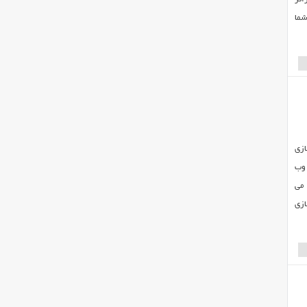
شما
ازی
 وب
 می
ازی