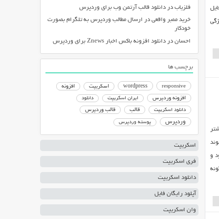
فلزیاب
در
دانلود قالب آرتمن وب برای وردپرس
ایل
خرید ممبر واقعی
در
ارسال مطالب وردپرس به تلگرام بصورت
ژگی
خودکار
احسان
در
دانلود افزونه باکس اخبار Znews برای وردپرس
برچسب ها
responsive
wordpress
اسکریپت
افزونه
افزونه وردپرس
ایران اسکریپت
دانلود
دانلود اسکریپت
قالب
قالب وردپرس
وردپرس
پوسته وردپرس
زه در بیشتر
وند
اسکریپت
د و
فری اسکریپت
ونه
دانلود اسکریپت
آپلود رایگان فایل
وان اسکریپت