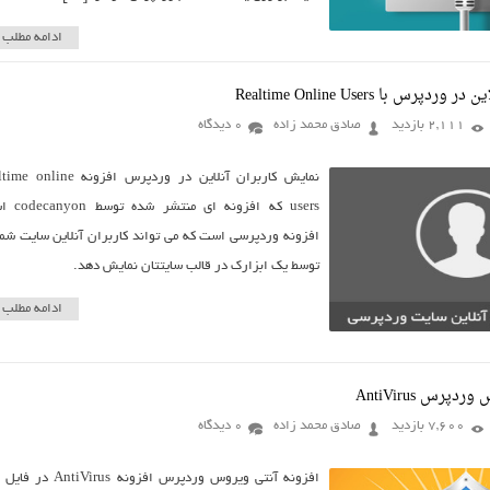
ادامه مطلب
رس با Realtime Online Users
2,111 بازدید
صادق محمد زاده
0 دیدگاه
نمایش کاربران آنلاین در وردپرس افزونه line
users که افزونه ای من
افزونه وردپرسی است که می تواند کاربران آنلاین سایت شما
توسط یک ابزارک در قالب سایتتان نمایش دهد.
ادامه مطلب
پرس AntiVirus
7,600 بازدید
صادق محمد زاده
0 دیدگاه
افزونه آنتی ویروس وردپرس افزونه tiVirus