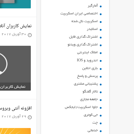
آمارگیر
اختصاصی ایران اسکریپت
اسکریپت نال شده
نمایش کاربران آنلاین در وردپ
اسلایدر
30 آوریل 2017
اشتراك گذاري فايل
اشتراک گذاری ویدئو
املاک اینترنتی
اندروید و IOS
بازي انلاين
پرسش و پاسخ
پشتیبانی مشتری
تالار گفتگو
جامعه مجازی
افزونه آنتی ویروس ورد
جاوا اسکریپت/ایجکس
جی کوئری
29 آوریل 2017
چت
خدماتی