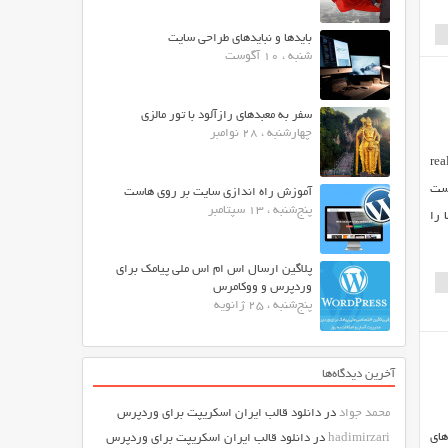
بایدها و نبایدهای طراحی سایت
شنبه ، 10 آگوست
سفر به معبدهای رازآلود با تور مالزی
چهارشنبه ، 28 نوامبر
realtime on
تشر شده توسط codecanyon است
آموزش راه اندازی سایت بر روی هاست
پنج‌شنبه ، 13 سپتامبر
 را
پلاگین ارسال اس ام اس ملی پیامک برای
وردپرس و ووکامرس
پنج‌شنبه ، 25 ژانویه
آخرین دیدگاه‌ها
محمد جواد
در
دانلود قالب ایران اسکریپت برای وردپرس
An در فایل های
hadimirzari
در
دانلود قالب ایران اسکریپت برای وردپرس