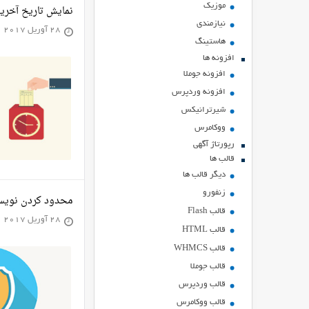
موزیک
نمایش تاریخ آخری
نیازمندی
28 آوریل 2017
هاستينگ
افزونه ها
افزونه جوملا
افزونه وردپرس
شیرترانیکس
ووکامرس
رپورتاژ آگهی
قالب ها
دیگر قالب ها
زنفورو
محدود کردن نویس
قالب Flash
28 آوریل 2017
قالب HTML
قالب WHMCS
قالب جوملا
قالب وردپرس
قالب ووکامرس