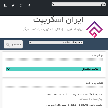
ایران اسکریپت
ایران اسکریپت | دانلود اسکریپت با طعمی دیگر
موضوعات
مطالب پربازدید
دانلود اسکریپت انجمن ساز Easy Forum Script
پنج‌شنبه ، 1 سپتامبر
نمایش متن دلخواه در صفحه ی ثبت نام وردپرس