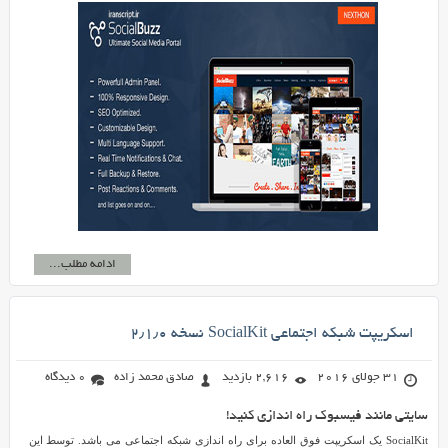
ادامه مطلب...
اسکریپت شبکه اجتماعی SocialKit نسخه ۲٫۱٫۰
31 جولای 2016
2,616 بازدید
صادق محمد زاده
0 دیدگاه
سایتی مانند فیسبوک راه اندازی کنید!
SocialKit یک اسکریپت فوق العاده برای راه اندازی شبکه اجتماعی می باشد. توسط این