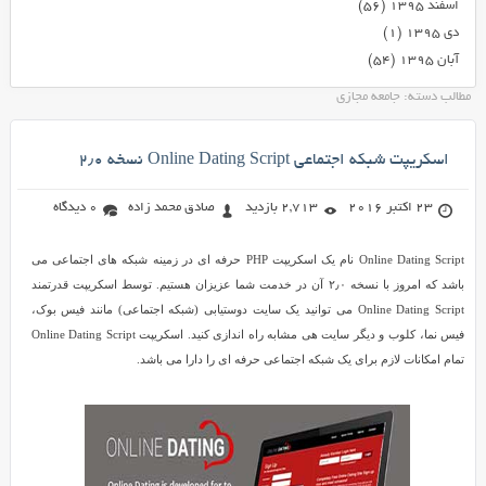
اسفند ۱۳۹۵
(۵۶)
دی ۱۳۹۵
(۱)
آبان ۱۳۹۵
(۵۴)
مطالب دسته: جامعه مجازی
اسکریپت شبکه اجتماعی Online Dating Script نسخه ۲٫۰
23 اکتبر 2016
2,713 بازدید
صادق محمد زاده
0 دیدگاه
Online Dating Script نام یک اسکریپت PHP حرفه ای در زمینه شبکه های اجتماعی می
باشد که امروز با نسخه ۲٫۰ آن در خدمت شما عزیزان هستیم. توسط اسکریپت قدرتمند
Online Dating Script می توانید یک سایت دوستیابی (شبکه اجتماعی) مانند فیس بوک،
فیس نما، کلوب و دیگر سایت هی مشابه راه اندازی کنید. اسکریپت Online Dating Script
تمام امکانات لازم برای یک شبکه اجتماعی حرفه ای را دارا می باشد.