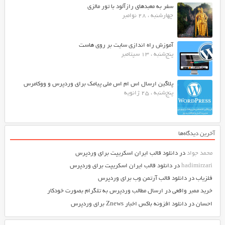
سفر به معبدهای رازآلود با تور مالزی
چهارشنبه ، 28 نوامبر
آموزش راه اندازی سایت بر روی هاست
پنج‌شنبه ، 13 سپتامبر
پلاگین ارسال اس ام اس ملی پیامک برای وردپرس و ووکامرس
پنج‌شنبه ، 25 ژانویه
آخرین دیدگاه‌ها
محمد جواد
در
دانلود قالب ایران اسکریپت برای وردپرس
hadimirzari
در
دانلود قالب ایران اسکریپت برای وردپرس
فلزیاب
در
دانلود قالب آرتمن وب برای وردپرس
خرید ممبر واقعی
در
ارسال مطالب وردپرس به تلگرام بصورت خودکار
احسان
در
دانلود افزونه باکس اخبار Znews برای وردپرس