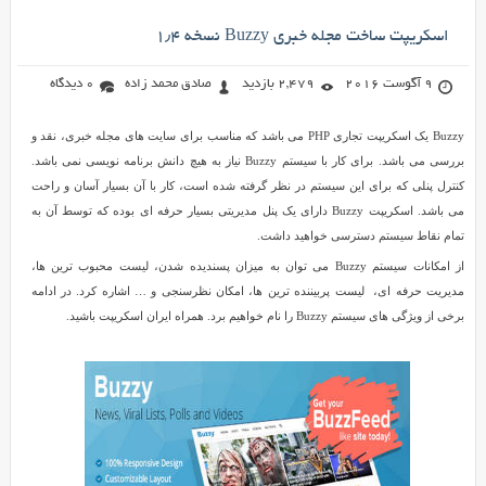
اسکریپت ساخت مجله خبری Buzzy نسخه ۱٫۴
9 آگوست 2016
2,479 بازدید
صادق محمد زاده
0 دیدگاه
Buzzy یک اسکریپت تجاری PHP می باشد که مناسب برای سایت های مجله خبری، نقد و
بررسی می باشد. برای کار با سیستم Buzzy نیاز به هیچ دانش برنامه نویسی نمی باشد.
کنترل پنلی که برای این سیستم در نظر گرفته شده است، کار با آن بسیار آسان و راحت
می باشد. اسکریپت Buzzy دارای یک پنل مدیریتی بسیار حرفه ای بوده که توسط آن به
تمام نقاط سیستم دسترسی خواهید داشت.
از امکانات سیستم Buzzy می توان به میزان پسندیده شدن، لیست محبوب ترین ها،
مدیریت حرفه ای، لیست پربیننده ترین ها، امکان نظرسنجی و … اشاره کرد. در ادامه
برخی از ویژگی های سیستم Buzzy را نام خواهیم برد. همراه ایران اسکریپت باشید.