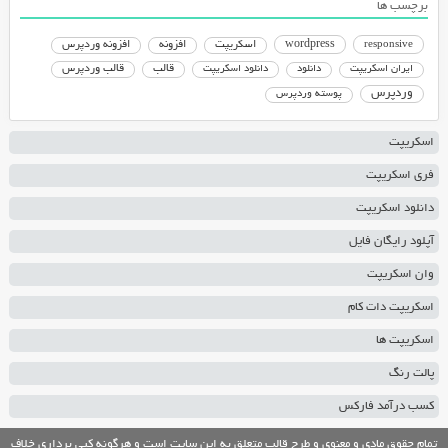
برچسب ها
responsive
wordpress
اسکریپت
افزونه
افزونه وردپرس
دانلود اسکریپت
قالب
قالب وردپرس
ایران اسکریپت
دانلود
وردپرس
پوسته وردپرس
اسکریپت
فری اسکریپت
دانلود اسکریپت
آپلود رایگان فایل
وان اسکریپت
اسکریپت دات کام
اسکریپت ها
پالت رنگ
کسب درآمد فارکس
تمام حقوق مادی و معنوی و طرح قالب متعلق به این سایت است و هرگونه کپی برداری خلاف