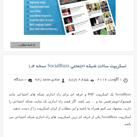
ادامه مطلب...
اسکریپت ساخت شبکه اجتماعی SocialBuzz نسخه ۱٫۴
1 آگوست 2016
2,655 بازدید
صادق محمد زاده
0 دیدگاه
SocialBuzz یک اسکریپت PHP و حرفه ای برای راه اندازی شبکه های اجتماعی مانند
فیسبوک/توییتر/فیس نما و … می باشد. اگر قصد راه اندازی یک سایت شبکه اجتماعی را
دارید، پیشنهاد می کنیم همراه ما باشید و این مطلب از ایران اسکریپت را از دست ندهید.
اسکریپت SocialBuzz یکی از حرفه ای ترین اسکریپت های راه اندازی شبکه اجتماعی می
باشد.