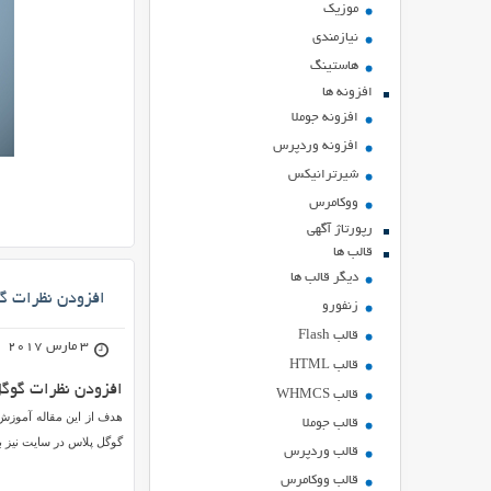
موزیک
نیازمندی
هاستينگ
افزونه ها
افزونه جوملا
افزونه وردپرس
شیرترانیکس
ووکامرس
رپورتاژ آگهی
قالب ها
دیگر قالب ها
افزودن نظرات گوگل پلا
زنفورو
قالب Flash
3 مارس 2017
قالب HTML
افزودن نظرات گوگ
قالب WHMCS
هدف از این مقاله آموزش
قالب جوملا
گوگل پلاس در سایت نیز بح
قالب وردپرس
قالب ووکامرس