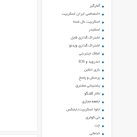
آمارگیر
اختصاصی ایران اسکریپت
اسکریپت نال شده
اسلایدر
اشتراك گذاري فايل
اشتراک گذاری ویدئو
املاک اینترنتی
اندروید و IOS
بازي انلاين
پرسش و پاسخ
پشتیبانی مشتری
تالار گفتگو
جامعه مجازی
جاوا اسکریپت/ایجکس
جی کوئری
چت
خدماتی