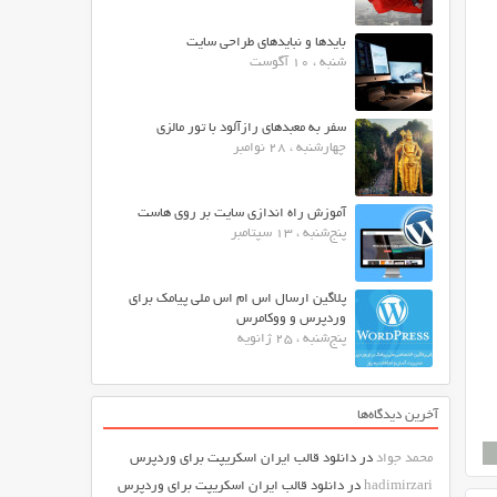
بایدها و نبایدهای طراحی سایت
شنبه ، 10 آگوست
سفر به معبدهای رازآلود با تور مالزی
چهارشنبه ، 28 نوامبر
آموزش راه اندازی سایت بر روی هاست
پنج‌شنبه ، 13 سپتامبر
پلاگین ارسال اس ام اس ملی پیامک برای
وردپرس و ووکامرس
پنج‌شنبه ، 25 ژانویه
آخرین دیدگاه‌ها
محمد جواد
در
دانلود قالب ایران اسکریپت برای وردپرس
hadimirzari
در
دانلود قالب ایران اسکریپت برای وردپرس