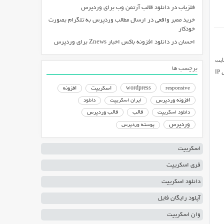
فلزیاب
در
دانلود قالب آرتمن وب برای وردپرس
خرید ممبر واقعی
در
ارسال مطالب وردپرس به تلگرام بصورت
خودکار
احسان
در
دانلود افزونه باکس اخبار Znews برای وردپرس
 وب سایت
برچسب ها
این کار را برای محافظت از حریم خصوصی کاربران می خواهند .در این مقاله شما را به چگونگی جلوگیری از ذخیره سازی آدرس IP
responsive
wordpress
اسکریپت
افزونه
افزونه وردپرس
ایران اسکریپت
دانلود
دانلود اسکریپت
قالب
قالب وردپرس
وردپرس
پوسته وردپرس
اسکریپت
فری اسکریپت
دانلود اسکریپت
آپلود رایگان فایل
وان اسکریپت