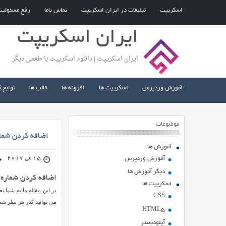
اسکریپت
تبلیغات در ایران اسکریپت
تماس باما
رفع مسئولی
ایران اسکریپت
ایران اسکریپت | دانلود اسکریپت با طعمی دیگر
آموزش وردپرس
اسکریپت ها
افزونه ها
قالب ها
توابع 
موضوعات
اضافه کردن شما
آموزش ها
15 می 2017
آموزش وردپرس
دیگر آموزش ها
اضافه کردن شماره
اسکریپت ها
در این مقاله ما به شما 
CSS
می توانید کنار هر نظر شم
HTML5
آپلودسنتر