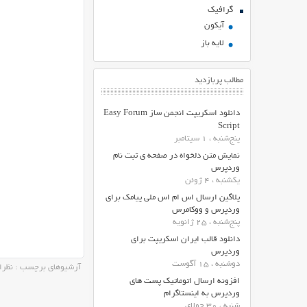
گرافیک
آیکون
لایه باز
مطالب پربازدید
دانلود اسکریپت انجمن ساز Easy Forum
Script
پنج‌شنبه ، 1 سپتامبر
نمایش متن دلخواه در صفحه ی ثبت نام
وردپرس
یکشنبه ، 4 ژوئن
پلاگین ارسال اس ام اس ملی پیامک برای
وردپرس و ووکامرس
پنج‌شنبه ، 25 ژانویه
دانلود قالب ایران اسکریپت برای
وردپرس
دوشنبه ، 15 آگوست
آرشیوهای برچسب : نظر
افزونه ارسال اتوماتیک پست های
وردپرس به اینستاگرام
شنبه ، 30 جولای