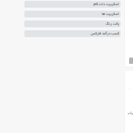
اسکریپت دات کام
اسکریپت ها
پالت رنگ
کسب درآمد فارکس
رات