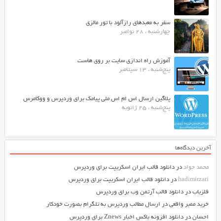
سفر به معبدهای رازآلود با تور مالزی
چهارشنبه ، 28 نوامبر
آموزش راه اندازی سایت بر روی هاست
پنج‌شنبه ، 13 سپتامبر
پلاگین ارسال اس ام اس ملی پیامک برای وردپرس و ووکامرس
پنج‌شنبه ، 25 ژانویه
آخرین دیدگاه‌ها
محمد جواد
در
دانلود قالب ایران اسکریپت برای وردپرس
hadimirzari
در
دانلود قالب ایران اسکریپت برای وردپرس
فلزیاب
در
دانلود قالب آرتمن وب برای وردپرس
خرید ممبر واقعی
در
ارسال مطالب وردپرس به تلگرام بصورت خودکار
احسان
در
دانلود افزونه باکس اخبار Znews برای وردپرس