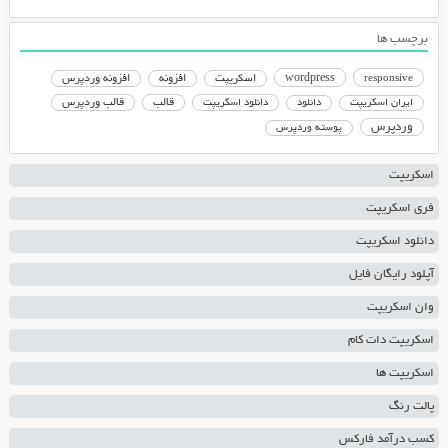
برچسب ها
responsive
wordpress
اسکریپت
افزونه
افزونه وردپرس
دانلود اسکریپت
قالب
قالب وردپرس
ایران اسکریپت
دانلود
وردپرس
پوسته وردپرس
اسکریپت
فری اسکریپت
دانلود اسکریپت
آپلود رایگان فایل
وان اسکریپت
اسکریپت دات کام
اسکریپت ها
پالت رنگ
کسب درآمد فارکس