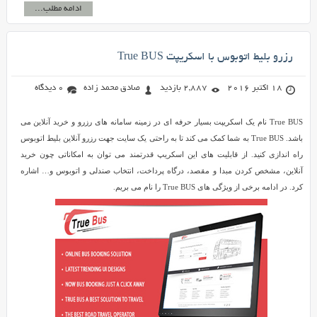
ادامه مطلب...
رزرو بلیط اتوبوس با اسکریپت True BUS
18 اکتبر 2016
2,887 بازدید
صادق محمد زاده
0 دیدگاه
True BUS نام یک اسکریپت بسیار حرفه ای در زمینه سامانه های رزرو و خرید آنلاین می
باشد. True BUS به شما کمک می کند تا به راحتی یک سایت جهت رزرو آنلاین بلیط اتوبوس
راه اندازی کنید. از قابلیت های این اسکریپ قدرتمند می توان به امکاناتی چون خرید
آنلاین، مشخص کردن مبدا و مقصد، درگاه پرداخت، انتخاب صندلی و اتوبوس و… اشاره
کرد. در ادامه برخی از ویژگی های True BUS را نام می بریم.