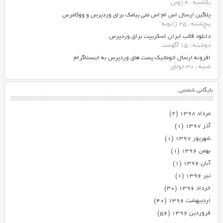
یکشنبه ، 4 ژوئن
پلاگین ارسال اس ام اس ملی پیامک برای وردپرس و ووکامرس
پنج‌شنبه ، 25 ژانویه
دانلود قالب ایران اسکریپت برای وردپرس
دوشنبه ، 15 آگوست
افزونه ارسال اتوماتیک پست های وردپرس به اینستاگرام
شنبه ، 30 جولای
بایگانی شمسی
مرداد ۱۳۹۸
(۲)
آذر ۱۳۹۷
(۱)
شهریور ۱۳۹۷
(۱)
بهمن ۱۳۹۶
(۱)
آبان ۱۳۹۶
(۱)
تیر ۱۳۹۶
(۱)
خرداد ۱۳۹۶
(۳۰)
اردیبهشت ۱۳۹۶
(۴۰)
فروردین ۱۳۹۶
(۵۶)