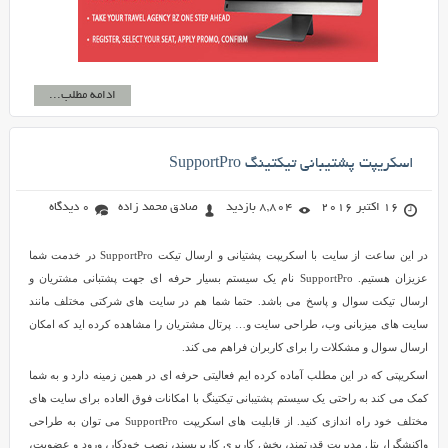
ادامه مطلب...
اسکریپت پشتیبانی تیکتینگ SupportPro
16 اکتبر 2016
8,804 بازدید
صادق محمد زاده
0 دیدگاه
در این ساعت از سایت با اسکریپت پشتیانی و ارسال تیکت SupportPro در خدمت شما
عزیزان هستیم. SupportPro نام یک سیستم بسیار حرفه ای جهت پشتبانی مشتریان و
ارسال تیکت سوال و پاسخ می باشد. حتما شما هم در سایت های شرکتی مختلف مانند
سایت های میزبانی وب، طراحی سایت و… پرتال مشتریان را مشاهده کرده اید که امکان
ارسال سوال و مشکلات را برای کاربران فراهم می کند.
اسکریپتی که در این مطلب آماده کرده ایم فعالیتی حرفه ای در همین زمینه دارد و به شما
کمک می کند به راحتی یک سیستم پشتیبانی تیکتینگ با امکانات فوق العاده برای سایت های
مختلف خود راه اندازی کنید. از قابلیت های اسکریپت SupportPro می توان به طراحی
واکنشگرا، پتل مدیریت قدرتمند، بخش کاربری کاربرپسند، نصب خودکار، ورود و عضویت،