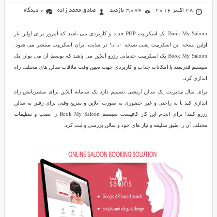
28 اکتبر 2016
3,074 بازدید
صادق محمد زاده
0 دیدگاه
Book My Saloon یک اسکریپت PHP جدید و کاربردی می باشد که امروز برای اولین بار
اولین نسخه این اسکریپت یعنی نسخه ۱٫۰٫۰ در سایت ایران اسکریپت منتشر می شود.
Book My Saloon یک اسکریپت خدماتی رزرو آنلاین می باشد که توسط آن می توان یک
سیستم قدرتمند با امکانات جذاب و کاربردی جهت تعیین وقت ملاقات سالن های مختلف راه
اندازی کرد.
برای مثال مدیریت یک سالن آریشی تصمیم دارد یک سامانه آنلاین برای مشتریانش راه
اندازی کند تا به راحتی و غیر حضوری به صورت آنلاین و سریع وقتی برای رفتن به سالن
رزرو کنند! برای انجام این کار کافیست سیستم Book My Saloon را نصب و تنظیمات
مختلف آن را طبق سلیقه و نیاز های خود و سالن بررسی و ثبت کرد.