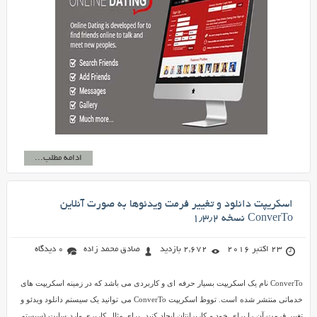
ادامه مطلب...
اسکریپت دانلود و تغییر فرمت ویدئوها به صورت آنلاین
ConverTo نسخه ۱٫۳٫۲
23 اکتبر 2016
2,672 بازدید
صادق محمد زاده
0 دیدگاه
ConverTo نام یک اسکریپت بسیار حرفه ای و کاربردی می باشد که در زمینه اسکریپت های
خدماتی منتشر شده است. تووط اسکریپت ConverTo می توانید یک سیستم دانلود ویدئو و
تغییر فرمت آن را برای خود و کاربرانتان ایجاد کنید. برای مثال کاربری وارد سایت (سیستم