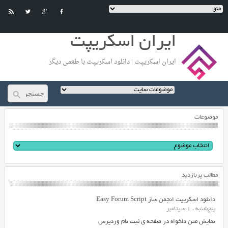
ایران اسکریپت
ایران اسکریپت | دانلود اسکریپت با طعمی دیگر
موضوعات
مطالب پربازدید
دانلود اسکریپت انجمن ساز Easy Forum Script
پنج‌شنبه ، 1 سپتامبر
نمایش متن دلخواه در صفحه ی ثبت نام وردپرس