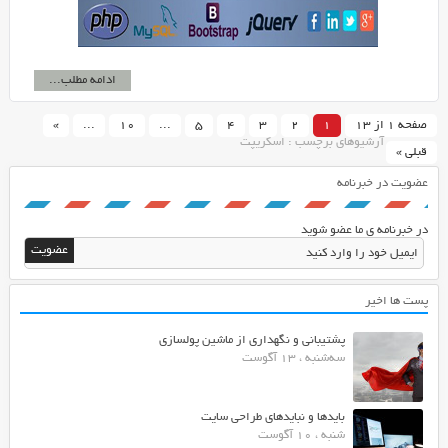
ادامه مطلب...
صفحه 1 از 13
1
2
3
4
5
...
10
...
»
آرشیوهای برچسب : اسکریپت
قبلی »
عضویت در خبرنامه
در خبرنامه ی ما عضو شوید
پست ها اخیر
پشتیبانی و نگهداری از ماشین پولسازی
سه‌شنبه ، 13 آگوست
بایدها و نبایدهای طراحی سایت
شنبه ، 10 آگوست