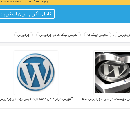
s://www.iranscript.ir/?p=2947
کانال تلگرام ایران اسکریپت
 وردپرس
,
نمایش لینک ها
,
نمایش لینک ها در وردپرس
,
وردپرس
رس نویسنده در سایت وردپرس شما
آموزش قرار دادن دکمه لایک فیس بوک در وردپرس