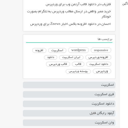
لاگین
فلزیاب
در
دانلود قالب آرتمن وب برای وردپرس
خرید ممبر واقعی
در
ارسال مطالب وردپرس به تلگرام بصورت
خودکار
احسان
در
دانلود افزونه باکس اخبار Znews برای وردپرس
برچسب ها
responsive
wordpress
اسکریپت
افزونه
افزونه وردپرس
ایران اسکریپت
دانلود
دانلود اسکریپت
قالب
قالب وردپرس
وردپرس
پوسته وردپرس
اسکریپت
فری اسکریپت
دانلود اسکریپت
آپلود رایگان فایل
وان اسکریپت