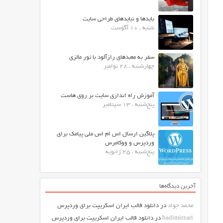
بایدها و نبایدهای طراحی سایت
شنبه ، 10 آگوست
سفر به معبدهای رازآلود با تور مالزی
چهارشنبه ، 28 نوامبر
آموزش راه اندازی سایت بر روی هاست
پنج‌شنبه ، 13 سپتامبر
پلاگین ارسال اس ام اس ملی پیامک برای
وردپرس و ووکامرس
پنج‌شنبه ، 25 ژانویه
آخرین دیدگاه‌ها
محمد جواد
در
دانلود قالب ایران اسکریپت برای وردپرس
hadimirzari
در
دانلود قالب ایران اسکریپت برای وردپرس