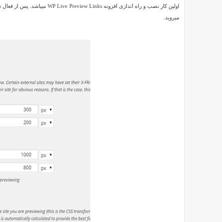
اولین کار نصب و راه اندازی اف
لینک
میروید.
ها
را
با
آوردن
ماوس
پیش
نمایش
کند
دیده
اید؟
این
کار
با
استفاده
از
یک
پنجره
jQuery