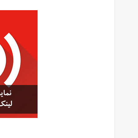
لینک
ها
در
Reviewed
وردپرس
by
SMZ
on
Apr
22
Rating:
4.0
نمایش
پیش
نمایش
لینک
ها
در
وردپرس
آیا
تا
کنون
سایتی
که