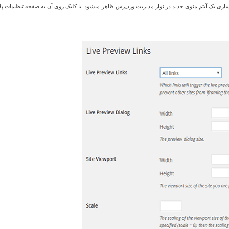
زونه WP Live Preview Links میباشد. پس از فعال سازی یک آیتم منوی جدید در نوار مدیریت وردپرس ظاهر میشود. با کلیک روی آن به صفحه تنظیمات پ