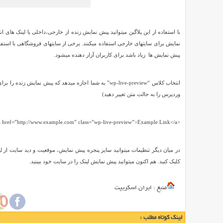
قابل
انجام
میباشد.
با استفاده از این پلاگین میتوانید پیش نمایش زنده از خارجی،داخلی یا لینک های ا
در
نمایش برای سایتهای خارجی استفاده میکنند. برخی از سایتهای فروشگاهی با استفا
این
پیش نمایش ها زیاد باشد برای کاربران آزار دهنده میشود.
مقاله
ما
انتخاب کلاس “wp-live-preview” به شما اجازه میدهد که پیش ن
به
وردپرس را به حالت متن تغییر دهید)
شما
روش
نمایش
<a href=”http://www.example.com” class=”wp-live-preview”>Example Link</a>
پیش
نمایش
در میان دیگر تنظیمات میتوانید سایز پنجره پیش نمایش، موقعیت و دید سایت از لی
لینک
کلیک کنید. هم اکنون میتوانید پیش نمایش لینک را در سایت خود ببینید.
ها
در
وردپرس
منبع : ایران اسکریپت
را
آموزش
لینک کوتاه مطلب :
میدهیم.