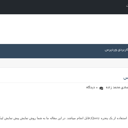
ت
کاربردی وردپرس
رس
ادق محمد زاده
0 دیدگاه
آیا تا کنون سایتی که لینک ها را با آوردن ماوس پیش نمایش کند دیده اید؟ این کار با استفاده از یک پنجره jQuery قابل انجام میباشد. در این مقاله ما به شما روش نمایش پیش نما