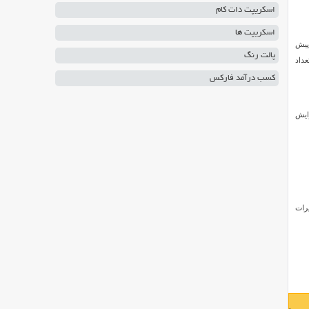
اسکریپت دات کام
اسکریپت ها
 پیش
پالت رنگ
عداد
کسب درآمد فارکس
یرایش
یرات