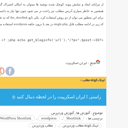
از مزایای ایجاد و نمایش پیوند کوچک شده نوشته ها میتوان به امکان اشتراک گ
بهینه
همچنین به خاطر سپاری آدرس مطلب نیز راحت تر می شود چون تنها نیاز به دانستن id پست می باشد. جهت توضیحات بیشتر و مشاهده نمونه کدها به
و
سئو
کد زیر در ادامه مطلب فایل single.php در بعد یا درون حلقه wordpress استفاده میکنیم.
بودن
مطالب
خود
<?php echo get_bloginfo('url')."/?p=".$post->ID; ?>
اهمیت
می
دهند
منبع : ایران اسکریپت
از
پیوند
یکتای
لینک کوتاه مطلب :
پیش
فرض
راستی ! ایران اسکریپت را در لحظه دنبال کنید :)
سیستم
مدیریت
محتوا
موضوع :
آموزش ها
,
آموزش وردپرس
استفاده
برچسب ها :
Shortlink
,
wordpress
,
WordPress Shortlink
نمی
لینک کوتاه مطالب وردپرس
,
مطالب وردپرس