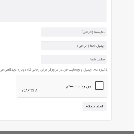
id
هر
مطلب
یا
برگه
توسط
cms
برای
نمایش
آن
ذخیره نام، ایمیل و وبسایت من در مرورگر برای زمانی که دوباره دیدگاهی می
استفاده
می
شود.
پیش
از
این
بهترین
پیوند
یکتا