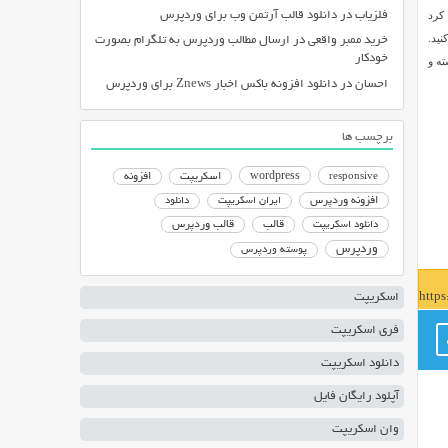
کرد
فلزیاب
در
دانلود قالب آرتمن وب برای وردپرس
نید.
خرید ممبر واقعی
در
ارسال مطالب وردپرس به تلگرام بصورت
خودکار
لب از شناسه نوشته و
احسان
در
دانلود افزونه باکس اخبار Znews برای وردپرس
برچسب ها
responsive
wordpress
اسکریپت
افزونه
افزونه وردپرس
ایران اسکریپت
دانلود
دانلود اسکریپت
قالب
قالب وردپرس
وردپرس
پوسته وردپرس
http
اسکریپت
فری اسکریپت
دانلود اسکریپت
آپلود رایگان فایل
وان اسکریپت