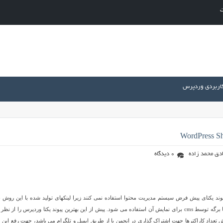
ت
کاربردی وردپرس
دق محمد زاده
0 دیدگاه
یوند یکتای پیش فرض سیستم مدیریت محتوا استفاده نمی کنند زیرا لینکهای تولید شده با این روش 
موتورهای جستجو و کاربران نامفهوم هستند و معمولا از شناسه یا id هر مطلب یا برگه توسط cms برای نمایش آن استفاده می شود. پیش از این بهترین پیوند یکتا وردپرس را از
 تعداد کاراکترها جهت اشتراک گذاری در انجمن یا از طریق ایمیل و تلگرام می باشد، جهت رفع این 