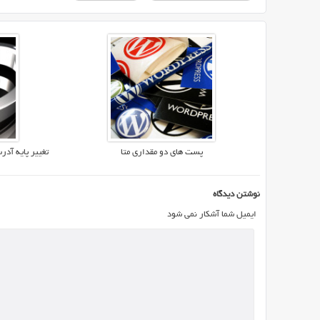
کنند
زیرا
لینکهای
تولید
شده
با
این
روش
برای
پست های دو مقداری متا
تغییر پایه آد
موتورهای
جستجو
و
نوشتن دیدگاه
کاربران
ایمیل شما آشکار نمی شود
نامفهوم
هستند
و
معمولا
از
شناسه
یا