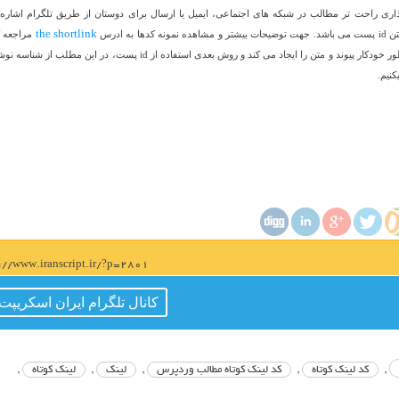
ذاری راحت تر مطالب در شبکه های اجتماعی، ایمیل یا ارسال برای دوستان از طریق تلگرام اشاره 
 ادرس
مراجعه ک
the shortlink
برای این منظور می توان از دو روش استفاده کرد، یکی تابع the_shortlink که به طور خودکار پیوند و متن را ایجاد می کند و روش بعدی استفاده از id پست، در این مط
s://www.iranscript.ir/?p=2801
کانال تلگرام ایران اسکریپت
,
کد لینک کوتاه
,
کد لینک کوتاه مطالب وردپرس
,
لینک
,
لینک کوتاه
,