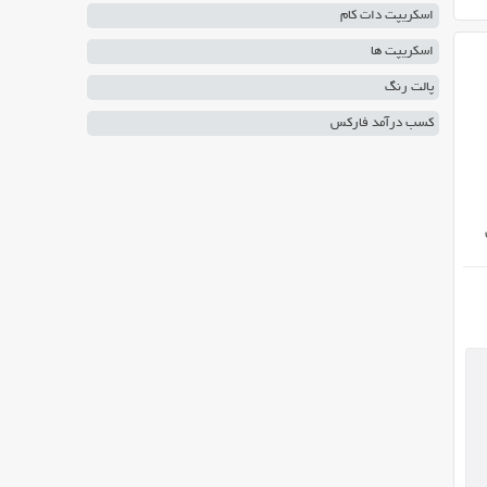
اسکریپت دات کام
اسکریپت ها
پالت رنگ
کسب درآمد فارکس