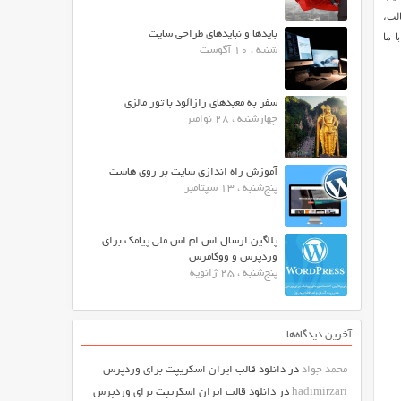
مطالب،
بایدها و نبایدهای طراحی سایت
ا ما
شنبه ، 10 آگوست
سفر به معبدهای رازآلود با تور مالزی
چهارشنبه ، 28 نوامبر
آموزش راه اندازی سایت بر روی هاست
پنج‌شنبه ، 13 سپتامبر
پلاگین ارسال اس ام اس ملی پیامک برای
وردپرس و ووکامرس
پنج‌شنبه ، 25 ژانویه
آخرین دیدگاه‌ها
محمد جواد
در
دانلود قالب ایران اسکریپت برای وردپرس
hadimirzari
در
دانلود قالب ایران اسکریپت برای وردپرس