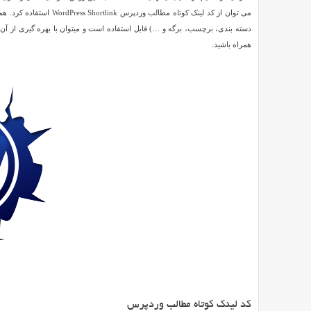
مطالب
می توان از کد لینک کوتاه
وردپرس
دسته بندی، برچسب، برگه و …) قابل استفاده است و میتوان با بهره گیری از آن 
WordPress
همراه باشید.
Reviewed
Shortlink
by
SMZ
on
Apr
4
Rating:
2.0
کد
لینک
کوتاه
مطالب
وردپرس
WordPress
Shortlink
تقریبا
تمامی
سایتهایی
که
کد لینک کوتاه مطالب وردپرس
به