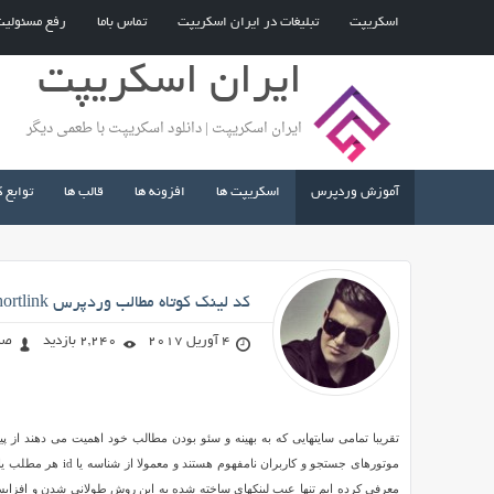
اسکریپت
تبلیغات در ایران اسکریپت
تماس باما
رفع مسئولی
ایران اسکریپت
ایران اسکریپت | دانلود اسکریپت با طعمی دیگر
آموزش وردپرس
اسکریپت ها
افزونه ها
قالب ها
توابع 
صادق محمد زاده
کد لینک کوتاه مطالب وردپرس WordPress Shortlink
4 آوریل 2017
2,240 بازدید
صا
کد
تقریبا تمامی سایتهایی که به بهینه و سئو بودن مطالب خود اهمیت می دهند از پ
لینک
کوتاه
معرفی کرده ایم تنها عیب لینکهای ساخته شده به این روش طولانی شدن و افزایش