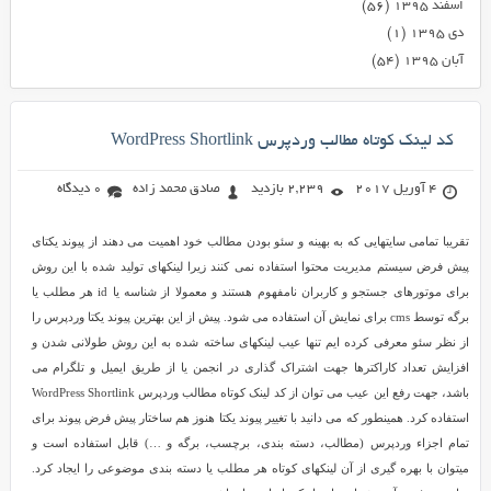
اسفند ۱۳۹۵
(۵۶)
دی ۱۳۹۵
(۱)
آبان ۱۳۹۵
(۵۴)
کد لینک کوتاه مطالب وردپرس WordPress Shortlink
4 آوریل 2017
2,239 بازدید
صادق محمد زاده
0 دیدگاه
تقریبا تمامی سایتهایی که به بهینه و سئو بودن مطالب خود اهمیت می دهند از پیوند یکتای
پیش فرض سیستم مدیریت محتوا استفاده نمی کنند زیرا لینکهای تولید شده با این روش
برای موتورهای جستجو و کاربران نامفهوم هستند و معمولا از شناسه یا id هر مطلب یا
برگه توسط cms برای نمایش آن استفاده می شود. پیش از این بهترین پیوند یکتا وردپرس را
از نظر سئو معرفی کرده ایم تنها عیب لینکهای ساخته شده به این روش طولانی شدن و
افزایش تعداد کاراکترها جهت اشتراک گذاری در انجمن یا از طریق ایمیل و تلگرام می
باشد، جهت رفع این عیب می توان از کد لینک کوتاه مطالب وردپرس WordPress Shortlink
استفاده کرد. همینطور که می دانید با تغییر پیوند یکتا هنوز هم ساختار پیش فرض پیوند برای
تمام اجزاء وردپرس (مطالب، دسته بندی، برچسب، برگه و …) قابل استفاده است و
میتوان با بهره گیری از آن لینکهای کوتاه هر مطلب یا دسته بندی موضوعی را ایجاد کرد.