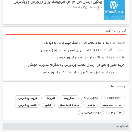
پلاگین ارسال اس ام اس ملی پیامک برای وردپرس و ووکامرس
پنج‌شنبه ، 25 ژانویه
آخرین دیدگاه‌ها
محمد جواد
در
دانلود قالب ایران اسکریپت برای وردپرس
hadimirzari
در
دانلود قالب ایران اسکریپت برای وردپرس
فلزیاب
در
دانلود قالب آرتمن وب برای وردپرس
خرید ممبر واقعی
در
ارسال مطالب وردپرس به تلگرام بصورت خودکار
احسان
در
دانلود افزونه باکس اخبار Znews برای وردپرس
برچسب ها
responsive
wordpress
اسکریپت
افزونه
افزونه وردپرس
دانلود اسکریپت
قالب
قالب وردپرس
ایران اسکریپت
دانلود
وردپرس
پوسته وردپرس
اسکریپت