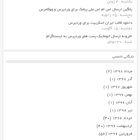
یکشنبه ، 4 ژوئن
پلاگین ارسال اس ام اس ملی پیامک برای وردپرس و ووکامرس
پنج‌شنبه ، 25 ژانویه
دانلود قالب ایران اسکریپت برای وردپرس
دوشنبه ، 15 آگوست
افزونه ارسال اتوماتیک پست های وردپرس به اینستاگرام
شنبه ، 30 جولای
بایگانی شمسی
مرداد ۱۳۹۸
(۲)
آذر ۱۳۹۷
(۱)
شهریور ۱۳۹۷
(۱)
بهمن ۱۳۹۶
(۱)
آبان ۱۳۹۶
(۱)
تیر ۱۳۹۶
(۱)
خرداد ۱۳۹۶
(۳۰)
اردیبهشت ۱۳۹۶
(۴۰)
فروردین ۱۳۹۶
(۵۶)