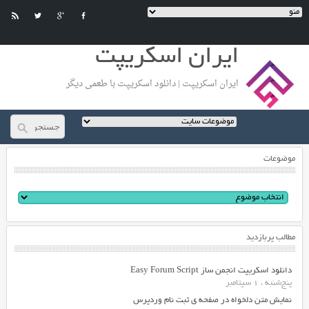
ایران اسکریپت
ایران اسکریپت | دانلود اسکریپت با طعمی دیگر
موضوعات
مطالب پربازدید
دانلود اسکریپت انجمن ساز Easy Forum Script
پنج‌شنبه ، 1 سپتامبر
نمایش متن دلخواه در صفحه ی ثبت نام وردپرس