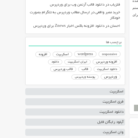
شده
فلزیاب
در
دانلود قالب آرتمن وب برای وردپرس
ستم
خرید ممبر واقعی
در
ارسال مطالب وردپرس به تلگرام بصورت
از پوسته Real Homes می توان برای
خودکار
احسان
در
دانلود افزونه باکس اخبار Znews برای وردپرس
برچسب ها
responsive
wordpress
اسکریپت
افزونه
افزونه وردپرس
ایران اسکریپت
دانلود
دانلود اسکریپت
قالب
قالب وردپرس
وردپرس
پوسته وردپرس
اسکریپت
فری اسکریپت
دانلود اسکریپت
آپلود رایگان فایل
وان اسکریپت