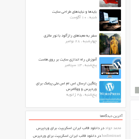
بایدها و نبایدهای طراحی سایت
شنبه ، 10 آگوست
سفر به معبدهای رازآلود با تور مالزی
چهارشنبه ، 28 نوامبر
آموزش راه اندازی سایت بر روی هاست
پنج‌شنبه ، 13 سپتامبر
پلاگین ارسال اس ام اس ملی پیامک برای
وردپرس و ووکامرس
پنج‌شنبه ، 25 ژانویه
آخرین دیدگاه‌ها
محمد جواد
در
دانلود قالب ایران اسکریپت برای وردپرس
hadimirzari
در
دانلود قالب ایران اسکریپت برای وردپرس