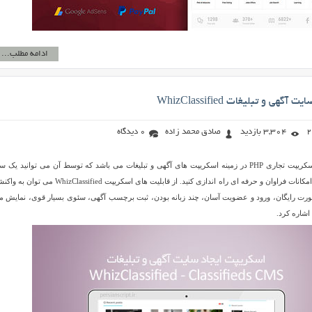
ادامه مطلب...
هی و تبلیغات WhizClassified
3,304 بازدید
صادق محمد زاده
0 دیدگاه
WhizClassified نام یک اسکریپت تجاری PHP در زمینه اسکریپت های آگهی و تبلیغات می باشد که توسط آن می توانید یک
آگهی و تبلیغات اینترنتی با امکانات فراوان و حرفه ای راه اندازی کنید. از قابلیت های اسکریپت zClassified
ورت رایگان، ورود و عضویت آسان، چند زبانه بودن، ثبت برچسب آگهی، سئوی بسیار قوی، نمایش م
اشاره کرد.