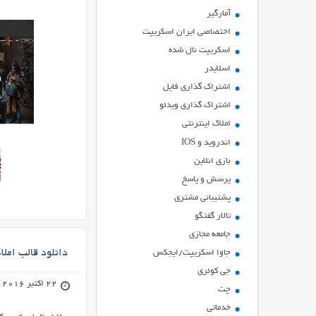
آمارگیر
اختصاصی ایران اسکریپت
اسکریپت نال شده
اسلایدر
اشتراك گذاري فايل
اشتراک گذاری ویدئو
املاک اینترنتی
اندروید و IOS
بازي انلاين
پرسش و پاسخ
پشتیبانی مشتری
تالار گفتگو
جامعه مجازی
دانلود قالب املاک Real Homes برای و
جاوا اسکریپت/ایجکس
جی کوئری
22 اکتبر 2016
چت
خدماتی