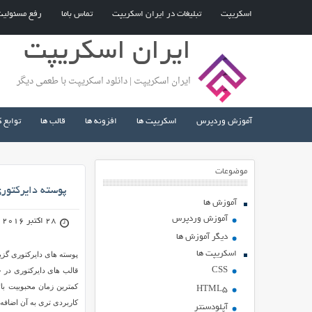
اسکریپت
تبلیغات در ایران اسکریپت
تماس باما
رفع مسئولی
ایران اسکریپت
ایران اسکریپت | دانلود اسکریپت با طعمی دیگر
آموزش وردپرس
اسکریپت ها
افزونه ها
قالب ها
توابع 
موضوعات
پوسته دایرکتوری Search & Go نسخه ۱٫۵ برای و
آموزش ها
آموزش وردپرس
28 اکتبر 2016
دیگر آموزش ها
اسکریپت ها
پوسته های دایرکتوری گزین
CSS
HTML5
کاربردی تری به آن اضاف
آپلودسنتر