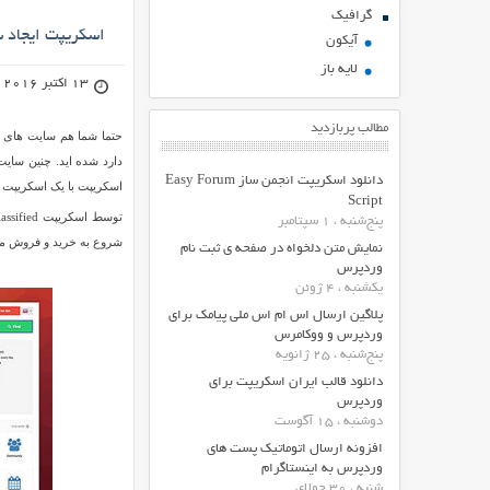
گرافیک
اسکریپت ایجاد سایت ن
آیکون
لایه باز
13 اکتبر 2016
مطالب پربازدید
حتما شما هم سایت های خر
دارد شده اید. چنین سایت
دانلود اسکریپت انجمن ساز Easy Forum
اسکریپت با یک اسکریپت قدرتمند 
Script
پنج‌شنبه ، 1 سپتامبر
شروع به خرید و فروش محصولات می کنند. 
نمایش متن دلخواه در صفحه ی ثبت نام
وردپرس
یکشنبه ، 4 ژوئن
پلاگین ارسال اس ام اس ملی پیامک برای
وردپرس و ووکامرس
پنج‌شنبه ، 25 ژانویه
دانلود قالب ایران اسکریپت برای
وردپرس
دوشنبه ، 15 آگوست
افزونه ارسال اتوماتیک پست های
وردپرس به اینستاگرام
شنبه ، 30 جولای