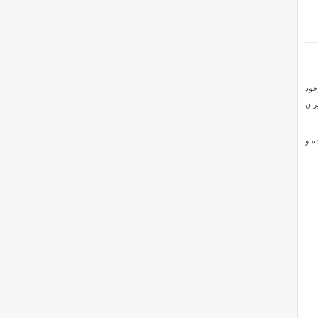
جود
ران
ده و