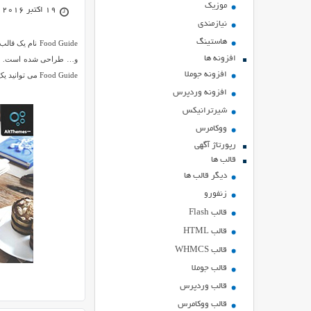
موزیک
19 اکتبر 2016
نیازمندی
هاستينگ
Food Guide نا
افزونه ها
افزونه جوملا
Food Guide می توانید یک سایت حرفه ای برای رستوران خود و مدیریت کاربران جت رزرو و راحتی آن ها راه اندازی کنید.
افزونه وردپرس
شیرترانیکس
ووکامرس
رپورتاژ آگهی
قالب ها
دیگر قالب ها
زنفورو
قالب Flash
قالب HTML
قالب WHMCS
قالب جوملا
قالب وردپرس
قالب ووکامرس