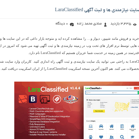
یازمندی ها و ثبت آگهی LaraClassified
3,435 بازدید
صادق محمد زاده
0 دیدگاه
ید و فروش مانند شیپور، دیوار و… را مشاهده کرده اید و متوجه بازار داغی که در این سایت ها و
 هایی توسط نرم افزار های تحت وب در زمینه نیازمندی ها و ثبت آگهی تهیه می شود که امروز در ای
در همین زمینه در خدمت شما عزیزان هستیم که LaraClassified نام دارد.
توسط اسکریپت LaraClassified به راحتی می توانید یک سایت نیازمندی و ثبت آگهی راه اندازی کنید. کاربران وارد سایت ش
هم اکنون آخرین نسخه اسکریپت LaraClassified را از ایران اسکریپت دریافت کنید.