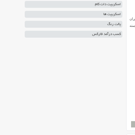
اسکریپت دات کام
اسکریپت ها
ران
پالت رنگ
پوسته
کسب درآمد فارکس