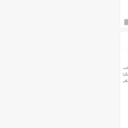
 سایت
Whi می توان به واکنشگرا
کان