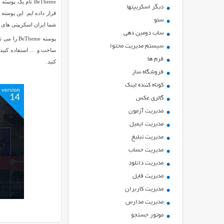
BeTheme نام یک
ديگر اسكريپتها
سئو
شما ایران اسکریپتی های 
ساب دومین دهی
پوسته me
سیستم مدیریت محتوا
فرم ها
کنید.
فروشگاه ساز
کوتاه کننده لینک
گالری عکس
مدیریت آزمون
مدیریت ایمیل
مدیریت تبلیغ
مدیریت حساب
مدیریت دانلود
مدیریت فایل
مدیریت کاربران
مدیریت مدارس
موتور جستجو