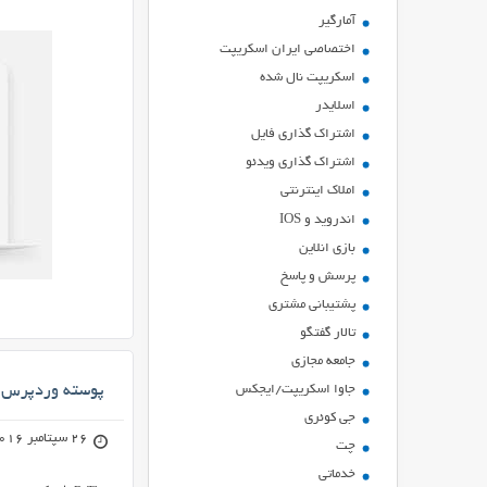
آمارگیر
اختصاصی ایران اسکریپت
اسکریپت نال شده
اسلایدر
اشتراك گذاري فايل
اشتراک گذاری ویدئو
املاک اینترنتی
اندروید و IOS
بازي انلاين
پرسش و پاسخ
پشتیبانی مشتری
تالار گفتگو
جامعه مجازی
جاوا اسکریپت/ایجکس
پوسته وردپرس چند منظوره 
جی کوئری
26 سپتامبر 2016
چت
خدماتی