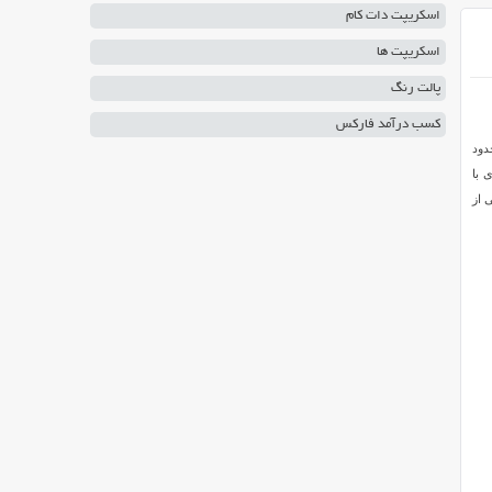
اسکریپت دات کام
اسکریپت ها
پالت رنگ
کسب درآمد فارکس
دود
ر حرفه ای با
 از