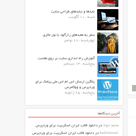
بایدها و نبایدهای طراحی سایت
شنبه ، 10 آگوست
سفر به معبدهای رازآلود با تور مالزی
چهارشنبه ، 28 نوامبر
آموزش راه اندازی سایت بر روی هاست
پنج‌شنبه ، 13 سپتامبر
پلاگین ارسال اس ام اس ملی پیامک برای
وردپرس و ووکامرس
پنج‌شنبه ، 25 ژانویه
آخرین دیدگاه‌ها
محمد جواد
در
دانلود قالب ایران اسکریپت برای وردپرس
hadimirzari
در
دانلود قالب ایران اسکریپت برای وردپرس