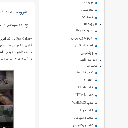
موزیک
نیازمندی
افزونه ساخت گالری های حرفه 
هاستينگ
افزونه ها
16 سپتامبر 2016
افزونه جوملا
افزونه وردپرس
Fast Gallery 
شیرترانیکس
سلیقه دلخواه خود راه اند
ووکامرس
ویژگی های اصلی آن می ب
رپورتاژ آگهی
قالب ها
دیگر قالب ها
زنفورو
قالب Flash
قالب HTML
قالب WHMCS
قالب جوملا
قالب وردپرس
قالب ووکامرس