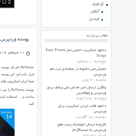
گرافیک
آیکون
لایه باز
مطالب پربازدید
پوسته وردپرس چند منظوره 
دانلود اسکریپت انجمن ساز Easy Forum
11 سپتامبر 2016
Script
پنج‌شنبه ، 1 سپتامبر
BeTheme نام یک
نمایش متن دلخواه در صفحه ی ثبت نام
وردپرس
یکشنبه ، 4 ژوئن
شما ایران اسکریپتی های 
پلاگین ارسال اس ام اس ملی پیامک برای
پوسته me
وردپرس و ووکامرس
پنج‌شنبه ، 25 ژانویه
کنید.
دانلود قالب ایران اسکریپت برای
وردپرس
دوشنبه ، 15 آگوست
افزونه ارسال اتوماتیک پست های
وردپرس به اینستاگرام
شنبه ، 30 جولای