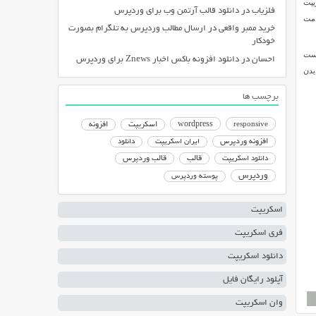
یپت
فلزیاب
در
دانلود قالب آرتمن وب برای وردپرس
 ۱۴٫۸ این قالب در خدمت
خرید ممبر واقعی
در
ارسال مطالب وردپرس به تلگرام بصورت
خودکار
دست
احسان
در
دانلود افزونه باکس اخبار Znews برای وردپرس
هنوز قالب مناسبی برای سایت خود پیدا نکرده اید، حتما از پوسته حرفه ای BeTheme دیدن
برچسب ها
responsive
wordpress
اسکریپت
افزونه
افزونه وردپرس
ایران اسکریپت
دانلود
دانلود اسکریپت
قالب
قالب وردپرس
وردپرس
پوسته وردپرس
اسکریپت
فری اسکریپت
دانلود اسکریپت
آپلود رایگان فایل
وان اسکریپت