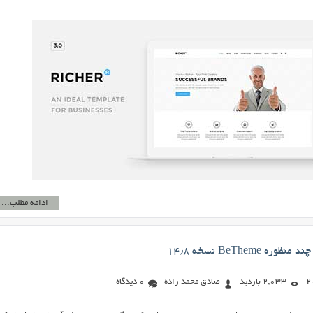
ادامه مطلب...
BeTheme نسخه ۱۴٫۸
2,033 بازدید
صادق محمد زاده
0 دیدگاه