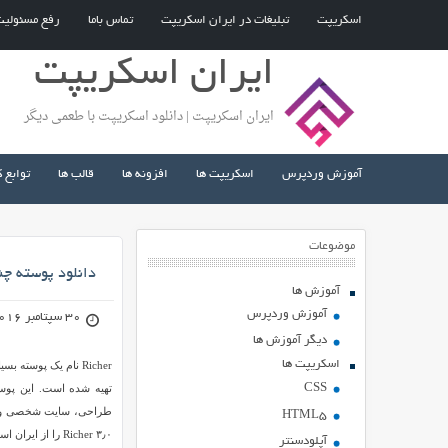
اسکریپت
تبلیغات در ایران اسکریپت
تماس باما
رفع مسئولی
ایران اسکریپت
ایران اسکریپت | دانلود اسکریپت با طعمی دیگر
آموزش وردپرس
اسکریپت ها
افزونه ها
قالب ها
توابع 
موضوعات
دانلود پوسته چندمنظوره Richer نس
آموزش ها
آموزش وردپرس
30 سپتامبر 2016
دیگر آموزش ها
اسکریپت ها
Richer نام یک پوست
CSS
طراحی، سایت شخصی و… م
HTML5
۳٫۰ Richer را از ایران اسکریپت دریافت کنید.
آپلودسنتر