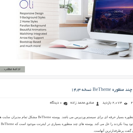
ادامه مطلب...
BeTheme نسخه ۱۴٫۳
2,074 بازدید
صادق محمد زاده
0 دیدگاه
BeTheme یک قالب چندمنظوره بسیار حرفه ای برای سیستم وردپرس می باشد. پوسته BeTheme مشکل تمام مدیر
هنوز قالبی مناسب 
ن گفت پرطرفدارترین آنهاست.