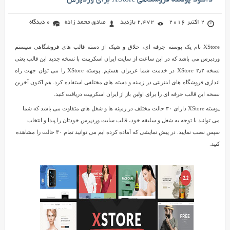
دانلود پوسته فروشگاهی XStore برای وردپرس
2 اکتبر 2016
2,472 بازدید
صادق محمد زاده
0 دیدگاه
XStore نام یک پوسته جرفه ای، خلاق و شیک از دسته قالب های فروشگاهی سیستم
وردپرس می باشد که در این ساعت از سایت ایران اسکریپت با نسخه جدید این قالب یعنی
نسخه ۲٫۲ XStore در خدمت شما عزیزان هستیم. پوسته XStore را می توان جهت راه
اندازی فروشگاه های اینترنتی در زمینه و دسته های مختلفی استفاده کرد. هم اکنون آخرین
نسخه این قالب حرفه ای را برای اولین باز از ایران اسکریپت دریافت کنید.
پوسته XStore دارای ۳۰ حالت مختلف در زمینه ها و شغل های متفاوت می باشد که شما
می توانید با توجه به شغل و سلیقه خود، قالب سایت وردپرس خودتان را پیدا و انتخاب
سپس نصب نمایید. در پیش نمایشی که آماده کرده ایم می توانید تمام ۳۰ حالت را مشاهده
کنید.