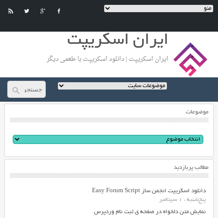
ایران اسکریپت
ایران اسکریپت | دانلود اسکریپت با طعمی دیگر
موضوعات
مطالب پربازدید
دانلود اسکریپت انجمن ساز Easy Forum Script
پنج‌شنبه ، 1 سپتامبر
نمایش متن دلخواه در صفحه ی ثبت نام وردپرس