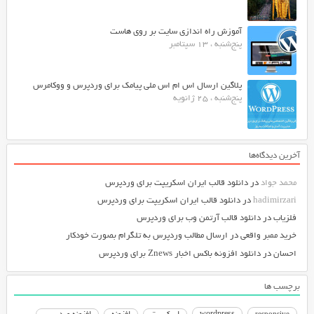
آموزش راه اندازی سایت بر روی هاست
پنج‌شنبه ، 13 سپتامبر
پلاگین ارسال اس ام اس ملی پیامک برای وردپرس و ووکامرس
پنج‌شنبه ، 25 ژانویه
آخرین دیدگاه‌ها
محمد جواد
در
دانلود قالب ایران اسکریپت برای وردپرس
hadimirzari
در
دانلود قالب ایران اسکریپت برای وردپرس
فلزیاب
در
دانلود قالب آرتمن وب برای وردپرس
خرید ممبر واقعی
در
ارسال مطالب وردپرس به تلگرام بصورت خودکار
احسان
در
دانلود افزونه باکس اخبار Znews برای وردپرس
برچسب ها