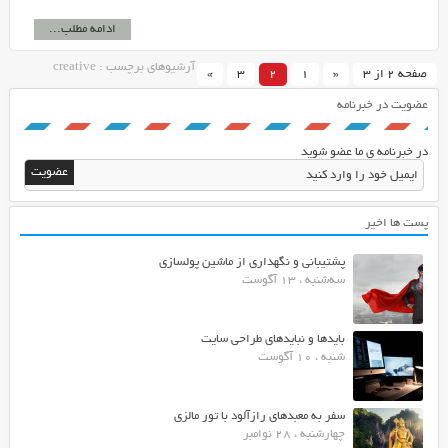
ادامه مطلب...
آرشیوهای برچسب : creative
صفحه 2 از 3
«
1
2
3
»
عضویت در خبرنامه
در خبرنامه ی ما عضو شوید
پست ها اخیر
پشتیبانی و نگهداری از ماشین پولسازی
سه‌شنبه ، 13 آگوست
بایدها و نبایدهای طراحی سایت
شنبه ، 10 آگوست
سفر به معبدهای رازآلود با تور مالزی
چهارشنبه ، 28 نوامبر