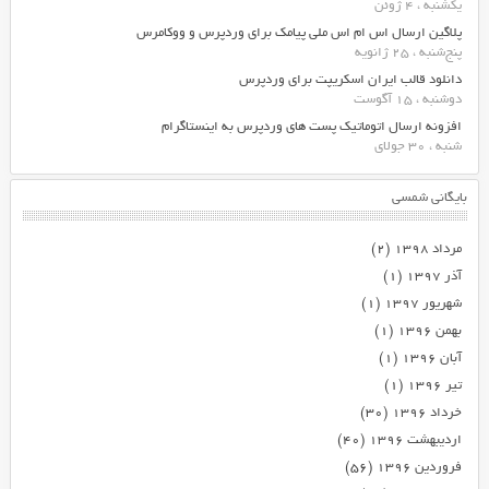
یکشنبه ، 4 ژوئن
پلاگین ارسال اس ام اس ملی پیامک برای وردپرس و ووکامرس
پنج‌شنبه ، 25 ژانویه
دانلود قالب ایران اسکریپت برای وردپرس
دوشنبه ، 15 آگوست
افزونه ارسال اتوماتیک پست های وردپرس به اینستاگرام
شنبه ، 30 جولای
بایگانی شمسی
مرداد ۱۳۹۸
(۲)
آذر ۱۳۹۷
(۱)
شهریور ۱۳۹۷
(۱)
بهمن ۱۳۹۶
(۱)
آبان ۱۳۹۶
(۱)
تیر ۱۳۹۶
(۱)
خرداد ۱۳۹۶
(۳۰)
اردیبهشت ۱۳۹۶
(۴۰)
فروردین ۱۳۹۶
(۵۶)