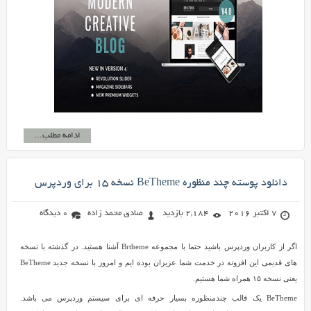
ادامه مطلب...
دانلود پوسته چند منظوره BeTheme نسخه ۱۵ برای وردپرس
7 اکتبر 2016
2,184 بازدید
صادق محمد زاده
0 دیدگاه
اگر از کاربران وردپرس باشید حتما با مجموعه Brtheme آشنا هستید. در گذشته با نسخه
های قدیمی این افزونه در خدمت شما عزیزان بوده ایم و امروز با نسخه جدید BeTheme
یعنی نسخه ۱۵ همراه شما هستیم.
BeTheme یک قالب چندمنظوره بسیار حرفه ای برای سیستم وردپرس می باشد.