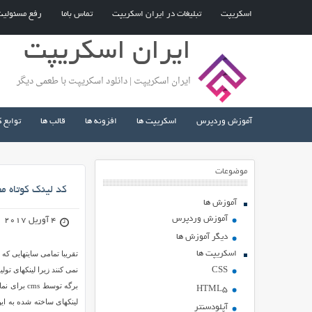
اسکریپت
تبلیغات در ایران اسکریپت
تماس باما
رفع مسئولی
ایران اسکریپت
ایران اسکریپت | دانلود اسکریپت با طعمی دیگر
آموزش وردپرس
اسکریپت ها
افزونه ها
قالب ها
توابع 
موضوعات
کد لینک کوتاه مطالب وردپر
آموزش ها
آموزش وردپرس
4 آوریل 2017
دیگر آموزش ها
اسکریپت ها
تقریبا تمامی سایتهایی ک
CSS
برگه توسط 
HTML5
لینکهای ساخته شده به ای
آپلودسنتر