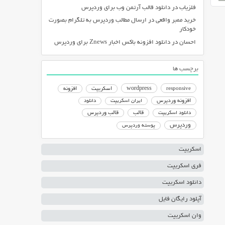
فلزیاب
در
دانلود قالب آرتمن وب برای وردپرس
خرید ممبر واقعی
در
ارسال مطالب وردپرس به تلگرام بصورت
خودکار
احسان
در
دانلود افزونه باکس اخبار Znews برای وردپرس
برچسب ها
responsive
wordpress
اسکریپت
افزونه
افزونه وردپرس
ایران اسکریپت
دانلود
دانلود اسکریپت
قالب
قالب وردپرس
وردپرس
پوسته وردپرس
اسکریپت
فری اسکریپت
دانلود اسکریپت
آپلود رایگان فایل
وان اسکریپت