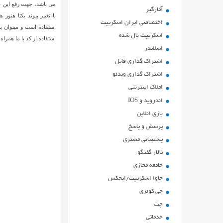
آمارگیر
با تغییر پیوند یکتا هن
اختصاصی ایران اسکریپت
استفاده است و میتوان با
اسکریپت نال شده
استفاده از کد با ما همراه 
اسلایدر
اشتراك گذاري فايل
اشتراک گذاری ویدئو
املاک اینترنتی
اندروید و IOS
بازي انلاين
پرسش و پاسخ
پشتیبانی مشتری
تالار گفتگو
جامعه مجازی
جاوا اسکریپت/ایجکس
جی کوئری
چت
خدماتی