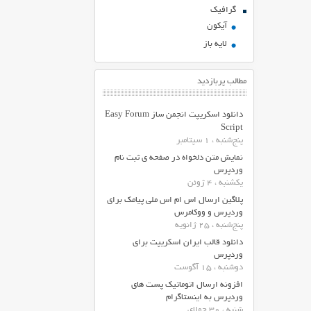
گرافیک
آیکون
لایه باز
مطالب پربازدید
دانلود اسکریپت انجمن ساز Easy Forum
Script
پنج‌شنبه ، 1 سپتامبر
نمایش متن دلخواه در صفحه ی ثبت نام
وردپرس
یکشنبه ، 4 ژوئن
پلاگین ارسال اس ام اس ملی پیامک برای
وردپرس و ووکامرس
پنج‌شنبه ، 25 ژانویه
دانلود قالب ایران اسکریپت برای
وردپرس
دوشنبه ، 15 آگوست
افزونه ارسال اتوماتیک پست های
وردپرس به اینستاگرام
شنبه ، 30 جولای