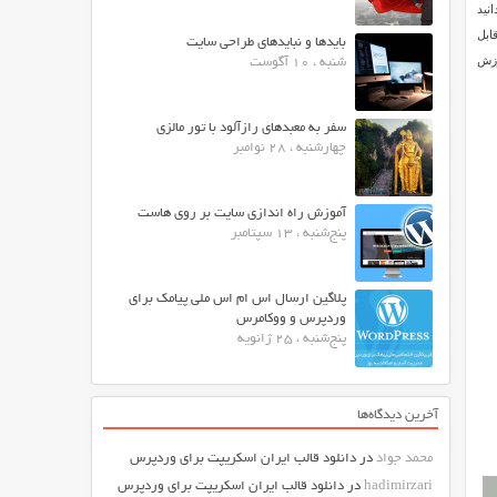
ر که می دانید
ابل
بایدها و نبایدهای طراحی سایت
وزش
شنبه ، 10 آگوست
سفر به معبدهای رازآلود با تور مالزی
چهارشنبه ، 28 نوامبر
آموزش راه اندازی سایت بر روی هاست
پنج‌شنبه ، 13 سپتامبر
پلاگین ارسال اس ام اس ملی پیامک برای
وردپرس و ووکامرس
پنج‌شنبه ، 25 ژانویه
آخرین دیدگاه‌ها
محمد جواد
در
دانلود قالب ایران اسکریپت برای وردپرس
hadimirzari
در
دانلود قالب ایران اسکریپت برای وردپرس