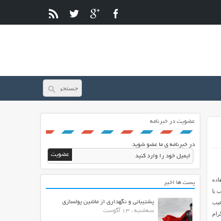
عضویت در خبرنامه
در خبرنامه ی ما عضو شوید
اده
پست ها اخیر
تند و معمولا از شناسه یا id هر مطلب یا
پشتیبانی و نگهداری از ماشین پولسازی
 عیب
سه‌شنبه ، 13 آگوست
رام