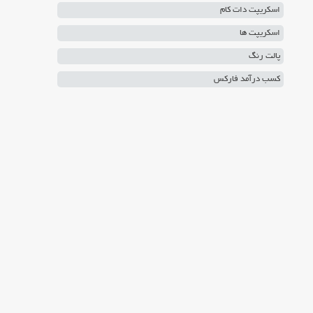
اسکریپت دات کام
اسکریپت ها
پالت رنگ
کسب درآمد فارکس