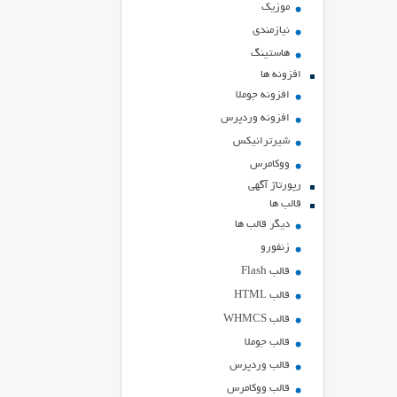
موزیک
نیازمندی
هاستينگ
افزونه ها
افزونه جوملا
افزونه وردپرس
شیرترانیکس
ووکامرس
رپورتاژ آگهی
قالب ها
دیگر قالب ها
زنفورو
قالب Flash
قالب HTML
قالب WHMCS
قالب جوملا
قالب وردپرس
قالب ووکامرس