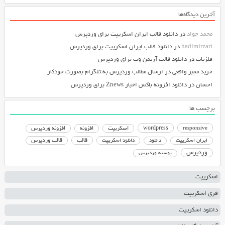
آخرین دیدگاه‌ها
محمد جواد
در
دانلود قالب ایران اسکریپت برای وردپرس
hadimirzari
در
دانلود قالب ایران اسکریپت برای وردپرس
فلزیاب
در
دانلود قالب آرتمن وب برای وردپرس
خرید ممبر واقعی
در
ارسال مطالب وردپرس به تلگرام بصورت خودکار
احسان
در
دانلود افزونه باکس اخبار Znews برای وردپرس
برچسب ها
responsive
wordpress
اسکریپت
افزونه
افزونه وردپرس
دانلود اسکریپت
قالب
قالب وردپرس
ایران اسکریپت
دانلود
وردپرس
پوسته وردپرس
اسکریپت
فری اسکریپت
دانلود اسکریپت