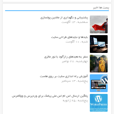
پست ها اخیر
پشتیبانی و نگهداری از ماشین پولسازی
سه‌شنبه ، 13 آگوست
بایدها و نبایدهای طراحی سایت
شنبه ، 10 آگوست
سفر به معبدهای رازآلود با تور مالزی
چهارشنبه ، 28 نوامبر
آموزش راه اندازی سایت بر روی هاست
پنج‌شنبه ، 13 سپتامبر
پلاگین ارسال اس ام اس ملی پیامک برای وردپرس و ووکامرس
پنج‌شنبه ، 25 ژانویه