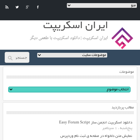
ایران اسکریپت
ایران اسکریپت | دانلود اسکریپت با طعمی دیگر
موضوعات
مطالب پربازدید
دانلود اسکریپت انجمن ساز Easy Forum Script
پنج‌شنبه ، 1 سپتامبر
نمایش متن دلخواه در صفحه ی ثبت نام وردپرس