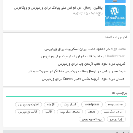
پلاگین ارسال اس ام اس ملی پیامک برای وردپرس و ووکامرس
پنج‌شنبه ، 25 ژانویه
آخرین دیدگاه‌ها
محمد جواد
در
دانلود قالب ایران اسکریپت برای وردپرس
hadimirzari
در
دانلود قالب ایران اسکریپت برای وردپرس
فلزیاب
در
دانلود قالب آرتمن وب برای وردپرس
خرید ممبر واقعی
در
ارسال مطالب وردپرس به تلگرام بصورت خودکار
احسان
در
دانلود افزونه باکس اخبار Znews برای وردپرس
برچسب ها
responsive
wordpress
اسکریپت
افزونه
افزونه وردپرس
دانلود اسکریپت
قالب
قالب وردپرس
ایران اسکریپت
دانلود
وردپرس
پوسته وردپرس