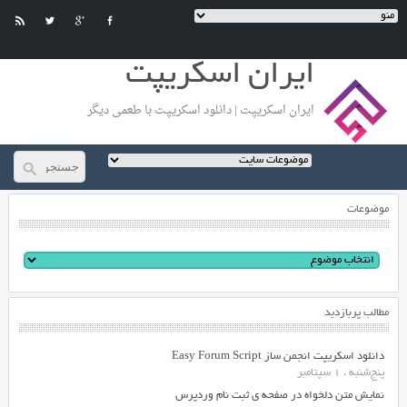
ایران اسکریپت
ایران اسکریپت | دانلود اسکریپت با طعمی دیگر
موضوعات
مطالب پربازدید
دانلود اسکریپت انجمن ساز Easy Forum Script
پنج‌شنبه ، 1 سپتامبر
نمایش متن دلخواه در صفحه ی ثبت نام وردپرس