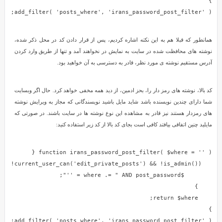
add_filter( 'posts_where', 'irans_password_post_filter' );
همانطور که قبلا هم به این نکته اشاره کردیم، پس از قرار دادن کد در محل ذکر شده،
نوشته های محافظت شده در سایت به نمایش در نخواهند آمد و تنها از طریق وارد کردن
آدرس مستقیم نوشته ی مورد نظر، قادر به دسترسی به آن خواهید بود.
کد بالا، نوشته های رمز دار را، بحز ادمین، از دید همه مخفی خواهد کرد. حال اگر وبسایت
شما دارای چندین نویسنده باشد شاید مایل باشید نویسندگانی که مجاز به ویرایش نوشته
های رمزدار هستند نیز قادر به مشاهده این نوع نوشته ها در سایت باشند. در صورتی که
مایلید چنین اتفاقی بیافتد کافی است بجای کد بالا از کد زیر استفاده کنید:
add_filter( 'posts_where', 'irans_password_post_filter' );