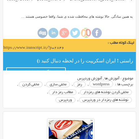
به همین سادگی. حالا نوشته های محافظت شده ی شما، واقعا خصوصی هستند …
لینک کوتاه مطلب :
https://www.iranscript.ir/?p=2846
راستی ! ایران اسکریپت را در لحظه دنبال کنید :)
کانال تلگرام ایران اسکریپت
موضوع :
آموزش ها
,
آموزش وردپرس
برچسب ها :
wordpress
,
رمز
,
مخفی سازی
,
مخفی کردن
,
مخفی کردن نوشته های رمزدار
,
مطالب رمز دار
,
نوشته های رمزدار در وردپرس
,
وردپرس