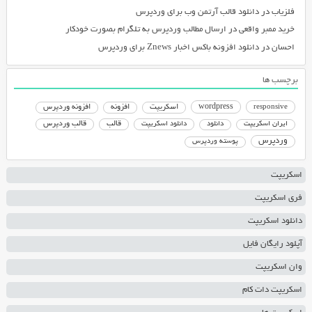
فلزیاب
در
دانلود قالب آرتمن وب برای وردپرس
خرید ممبر واقعی
در
ارسال مطالب وردپرس به تلگرام بصورت خودکار
احسان
در
دانلود افزونه باکس اخبار Znews برای وردپرس
برچسب ها
responsive
wordpress
اسکریپت
افزونه
افزونه وردپرس
دانلود اسکریپت
قالب
قالب وردپرس
ایران اسکریپت
دانلود
وردپرس
پوسته وردپرس
اسکریپت
فری اسکریپت
دانلود اسکریپت
آپلود رایگان فایل
وان اسکریپت
اسکریپت دات کام