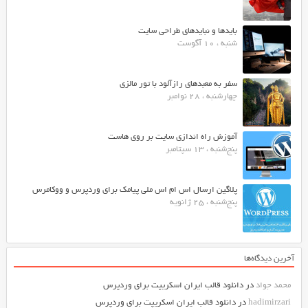
بایدها و نبایدهای طراحی سایت
شنبه ، 10 آگوست
سفر به معبدهای رازآلود با تور مالزی
چهارشنبه ، 28 نوامبر
آموزش راه اندازی سایت بر روی هاست
پنج‌شنبه ، 13 سپتامبر
پلاگین ارسال اس ام اس ملی پیامک برای وردپرس و ووکامرس
پنج‌شنبه ، 25 ژانویه
آخرین دیدگاه‌ها
محمد جواد
در
دانلود قالب ایران اسکریپت برای وردپرس
hadimirzari
در
دانلود قالب ایران اسکریپت برای وردپرس