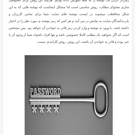
رمزدار کردن یک نوشته را به شما آموزش داده بودیم. هرچند این روش برای خصوصی
رمزدار
سازی محتوای مطلب، روش مناسبی است اما مشکل اینجاست که نوشته هایی که به این
در
شکل محافظت میشوند در لیست نوشته های سایت شما برای تمامی کاربران و
Reviewed
وردپرس
بازدیدکنندگان سایت به نمایش در می آیند و هر کس که رمز نوشته ی مورد نظر را در اختیار
by
داشته باشد، با ورود به نوشته و وارد کردن رمز قادر به خواندن آن خواهد بود. پس مشخص
SMZ
است که اگر بخواهید یک مطلب کاملا خصوصی باشد و تنها افراد دلخواه شما از وجود آن با
on
خبر بوده و قادر به خواندن آن باشند، این روش، روش کارامدی نیست.
Apr
9
Rating:
2.0
مخفی
کردن
نوشته
های
رمزدار
در
وردپرس