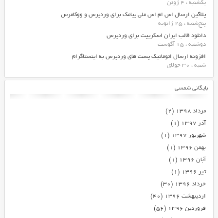
یکشنبه ، 4 ژوئن
پلاگین ارسال اس ام اس ملی پیامک برای وردپرس و ووکامرس
پنج‌شنبه ، 25 ژانویه
دانلود قالب ایران اسکریپت برای وردپرس
دوشنبه ، 15 آگوست
افزونه ارسال اتوماتیک پست های وردپرس به اینستاگرام
شنبه ، 30 جولای
بایگانی شمسی
مرداد ۱۳۹۸
(۲)
آذر ۱۳۹۷
(۱)
شهریور ۱۳۹۷
(۱)
بهمن ۱۳۹۶
(۱)
آبان ۱۳۹۶
(۱)
تیر ۱۳۹۶
(۱)
خرداد ۱۳۹۶
(۳۰)
اردیبهشت ۱۳۹۶
(۴۰)
فروردین ۱۳۹۶
(۵۶)