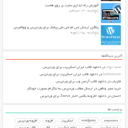
آموزش راه اندازی سایت بر روی هاست
پنج‌شنبه ، 13 سپتامبر
پلاگین ارسال اس ام اس ملی پیامک برای وردپرس و ووکامرس
پنج‌شنبه ، 25 ژانویه
آخرین دیدگاه‌ها
محمد جواد
در
دانلود قالب ایران اسکریپت برای وردپرس
hadimirzari
در
دانلود قالب ایران اسکریپت برای وردپرس
فلزیاب
در
دانلود قالب آرتمن وب برای وردپرس
خرید ممبر واقعی
در
ارسال مطالب وردپرس به تلگرام بصورت خودکار
احسان
در
دانلود افزونه باکس اخبار Znews برای وردپرس
برچسب ها
responsive
wordpress
اسکریپت
افزونه
افزونه وردپرس
دانلود اسکریپت
قالب
قالب وردپرس
ایران اسکریپت
دانلود