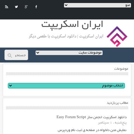
ایران اسکریپت
ایران اسکریپت | دانلود اسکریپت با طعمی دیگر
موضوعات
مطالب پربازدید
دانلود اسکریپت انجمن ساز Easy Forum Script
پنج‌شنبه ، 1 سپتامبر
نمایش متن دلخواه در صفحه ی ثبت نام وردپرس