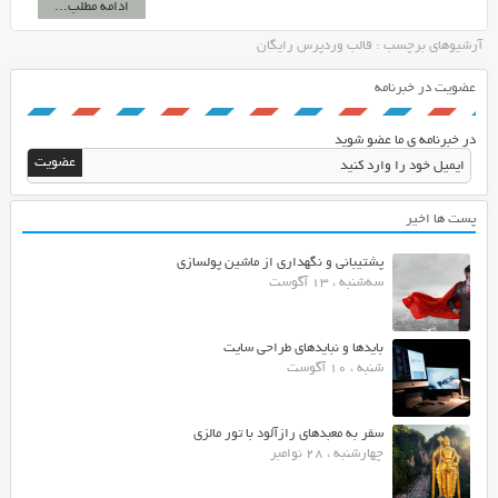
ادامه مطلب...
آرشیوهای برچسب : قالب وردپرس رایگان
عضویت در خبرنامه
در خبرنامه ی ما عضو شوید
پست ها اخیر
پشتیبانی و نگهداری از ماشین پولسازی
سه‌شنبه ، 13 آگوست
بایدها و نبایدهای طراحی سایت
شنبه ، 10 آگوست
سفر به معبدهای رازآلود با تور مالزی
چهارشنبه ، 28 نوامبر