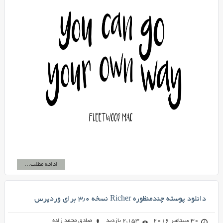
ادامه مطلب...
دانلود پوسته چندمنظوره Richer نسخه ۳٫۰ برای وردپرس
30 سپتامبر 2016
2,153 بازدید
صادق محمد زاده