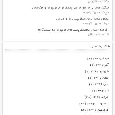
یکشنبه ، 4 ژوئن
پلاگین ارسال اس ام اس ملی پیامک برای وردپرس و ووکامرس
پنج‌شنبه ، 25 ژانویه
دانلود قالب ایران اسکریپت برای وردپرس
دوشنبه ، 15 آگوست
افزونه ارسال اتوماتیک پست های وردپرس به اینستاگرام
شنبه ، 30 جولای
بایگانی شمسی
مرداد ۱۳۹۸
(۲)
آذر ۱۳۹۷
(۱)
شهریور ۱۳۹۷
(۱)
بهمن ۱۳۹۶
(۱)
آبان ۱۳۹۶
(۱)
تیر ۱۳۹۶
(۱)
خرداد ۱۳۹۶
(۳۰)
اردیبهشت ۱۳۹۶
(۴۰)
فروردین ۱۳۹۶
(۵۶)