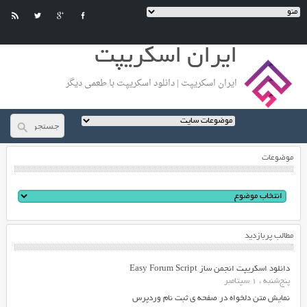
ایران اسکریپت
ایران اسکریپت | دانلود اسکریپت با طعمی دیگر
موضوعات
مطالب پربازدید
دانلود اسکریپت انجمن ساز Easy Forum Script
پنج‌شنبه ، 1 سپتامبر
نمایش متن دلخواه در صفحه ی ثبت نام وردپرس