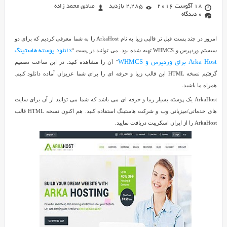
18 آگوست 2016
2,285 بازدید
صادق محمد زاده
0 دیدگاه
امروز در چند پست قبل تر قالبی زیبا به نام ArkaHost را به شما معرفی کردیم که برای دو
سیستم وردپرس و WHMCS تهیه شده بود. می توانید در پست “
دانلود پوسته هاستینگ
” آن را مشاهده کنید. در این ساعت تصمیم
Arka Host برای وردپرس و WHMCS
گرفتیم نسخه HTML این قالب زیبا و حرفه ای را برای شما عزیزان آماده دانلود کنیم.
همراه ما باشبد.
ArkaHost یک پوسته بسیار زیبا و حرفه ای می باشد که شما می توانید از آن برای سایت
های خدماتی/میزبانی وب و شرکت هاستینگ استفاده کنید. هم اکنون نسخه HTML قالب
ArkaHost را از ایران اسکریپت دریافت نمایید.