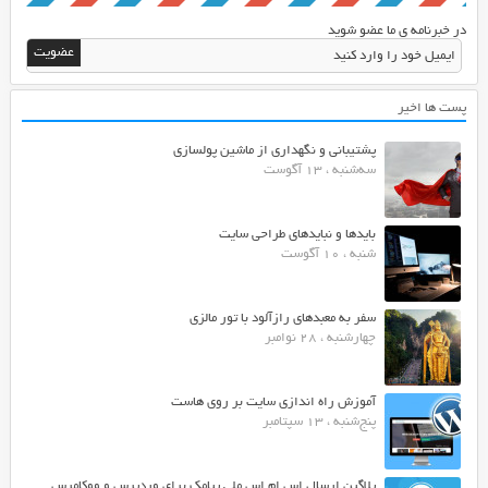
در خبرنامه ی ما عضو شوید
پست ها اخیر
پشتیبانی و نگهداری از ماشین پولسازی
سه‌شنبه ، 13 آگوست
بایدها و نبایدهای طراحی سایت
شنبه ، 10 آگوست
سفر به معبدهای رازآلود با تور مالزی
چهارشنبه ، 28 نوامبر
آموزش راه اندازی سایت بر روی هاست
پنج‌شنبه ، 13 سپتامبر
پلاگین ارسال اس ام اس ملی پیامک برای وردپرس و ووکامرس