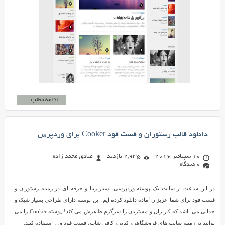
ادامه مطلب...
دانلود قالب رستوران و فست فود Cooker برای وردپرس
10 سپتامبر 2016
2,935 بازدید
صادق محمد زاده
0 دیدگاه
در این ساعت از سایت یک پوسته وردپرسی بسیار زیبا و حرفه ای در زمینه رستوران و
فست فود برای شما عزیزان آماده دانلود کرده ایم. این پوسته دارای طراحی بسیار شیک و
جذابی می باشد که کاربران و مشتریان را سرگرم ظاهرش می کند! پوسته Cooker را می
توانید در زمینه سایت های فروشگاهی، کبابی، کافی شاپ، فست فود و… استفاده کنید.