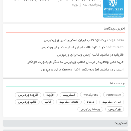
پنج‌شنبه ، 25 ژانویه
آخرین دیدگاه‌ها
محمد جواد
در
دانلود قالب ایران اسکریپت برای وردپرس
hadimirzari
در
دانلود قالب ایران اسکریپت برای وردپرس
فلزیاب
در
دانلود قالب آرتمن وب برای وردپرس
خرید ممبر واقعی
در
ارسال مطالب وردپرس به تلگرام بصورت خودکار
احسان
در
دانلود افزونه باکس اخبار Znews برای وردپرس
برچسب ها
responsive
wordpress
اسکریپت
افزونه
افزونه وردپرس
دانلود اسکریپت
قالب
قالب وردپرس
ایران اسکریپت
دانلود
وردپرس
پوسته وردپرس
اسکریپت