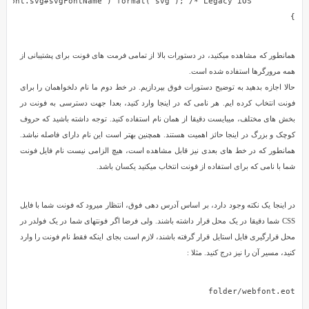
کرد
و
}
آنها
را
همانطور که مشاهده میکنید، در دستورات بالا از تمامی فرمت های فونت برای پشتیبانی از
در
همه مرورگرها استفاده شده است.
محل
حالا اجازه بدهید به توضیح دستورات فوق بپردازیم. در خط دوم ما نام دلخواهمان را برای
های
فونت انتخاب کرده ایم. هر نامی که در اینجا وارد کنید، بعدا جهت دسترسی به فونت در
دلخواه
بخش های مختلف، میبایست دقیقا از همان نام استفاده کنید. توجه داشته باشید که حروف
به
کوچک و بزرگ در اینجا حائز اهمیت هستند. همچنین بهتر است این نام دارای فاصله نباشد.
کار
همانطور که در خط های بعدی نیز قابل مشاهده است، هیچ الزامی نیست نام فایل فونت
گرفت.
شما با نامی که برای استفاده از فونت انتخاب میکنید یکسان باشد.
بله،
درست
در اینجا یک نکته وجود دارد، بر اساس آدرس دهی فوق، انتظار میرود که فونت شما با فایل
متوجه
CSS شما دقیقا در یک محل قرار داشته باشند. ولی فرضا اگر فونتهای شما در یک فولدر در
شدید،
محل قرارگیری فایل استایل قرار گرفته باشند، لازم است بجای اینکه فقط نام فونت را وارد
شما
کنید، مسیر آن را نیز درج کنید. مثلا :
محدود
به
استفاده
از