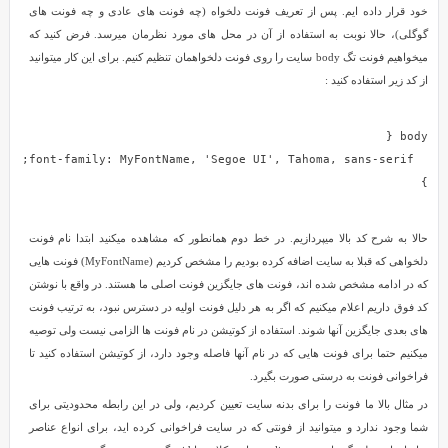
نامطلوب
خود قرار داده ایم. پس از تعریف فونت دلخواه (چه فونت های عادی و چه فونت های
شود.
گوگلی)، حالا نوبت به استفاده از آن در محل های مورد نظرمان میرسد. فرض کنید که
از
میخواهیم فونت تگ body سایت را روی فونت دلخواهمان تنظیم کنیم. برای این کار میتوانید
این
از کد زیر استفاده کنید :
توضیحات
گذشته،
از
شما
}
دعوت
میکنیم
که
حالا به شرح کد بالا میپردازیم. در خط دوم همانطور که مشاهده میکنید ابتدا نام فونت
در
دلخواهی که قبلا به سایت اضافه کرده بودیم را مشخص کردیم (MyFontName) فونت هایی
ادامه
که در ادامه مشخص شده اند، فونت های جایگزین فونت اصلی ما هستند. در واقع با نوشتن
این
کد فوق داریم اعلام میکنیم که اگر به هر دلیل فونت اولیه در دسترس نبود، به ترتیب فونت
آموزش
های بعدی جایگزین آنها شوند. استفاده از کوتیشن در نام فونت ها الزامی نیست ولی توصیه
با
میکنیم حتما برای فونت هایی که در نام آنها فاصله وجود دارد، از کوتیشن استفاده کنید تا
ما
فراخوانی فونت به درستی صورت بگیرد.
همراه
در مثال بالا ما فونت را برای بدنه سایت تعیین کردیم، ولی در این رابطه محدودیتی برای
شوید.
شما وجود ندارد و میتوانید از فونتی که در سایت فراخوانی کرده اید، برای انواع عناصر