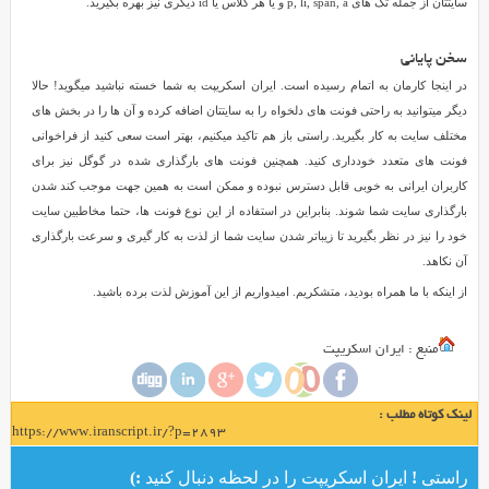
سایتتان از جمله تگ های p, li, span, a و یا هر کلاس یا id دیگری نیز بهره بگیرید.
سخن پایانی
در اینجا کارمان به اتمام رسیده است. ایران اسکریپت به شما خسته نباشید میگوید! حالا
دیگر میتوانید به راحتی فونت های دلخواه را به سایتتان اضافه کرده و آن ها را در بخش های
مختلف سایت به کار بگیرید. راستی باز هم تاکید میکنیم، بهتر است سعی کنید از فراخوانی
فونت های متعدد خودداری کنید. همچنین فونت های بارگذاری شده در گوگل نیز برای
کاربران ایرانی به خوبی قابل دسترس نبوده و ممکن است به همین جهت موجب کند شدن
بارگذاری سایت شما شوند. بنابراین در استفاده از این نوع فونت ها، حتما مخاطبین سایت
خود را نیز در نظر بگیرید تا زیباتر شدن سایت شما از لذت به کار گیری و سرعت بارگذاری
آن نکاهد.
از اینکه با ما همراه بودید، متشکریم. امیدواریم از این آموزش لذت برده باشید.
منبع : ایران اسکریپت
لینک کوتاه مطلب :
https://www.iranscript.ir/?p=2893
راستی ! ایران اسکریپت را در لحظه دنبال کنید :)