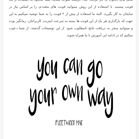
به
فونت نیستید. با استفاده از این روش میتوانید فونت های متعددی را بر اساس نیاز در
قالب
سایتتان به کار بگیرید. البته ما استفاده از بیش از ۲ فونت را به شما توصیه نمیکنیم به این
Reviewed
سایت
جهت که بارگذاری هر یک از این فونت ها بسته به سرعت اینترنت کاربرانتان، زمانگیر بوده
by
و میتوانید منجر به دریافت نتایج نامطلوب شود. از این توضیحات گذشته، از شما دعوت
SMZ
میکنیم که در ادامه این آموزش با ما همراه شوید.
on
Apr
14
Rating:
3.0
اضافه
کردن
فونت
دلخواه
به
قالب
سایت
اگر
میخواهید
در
سایتتان
از