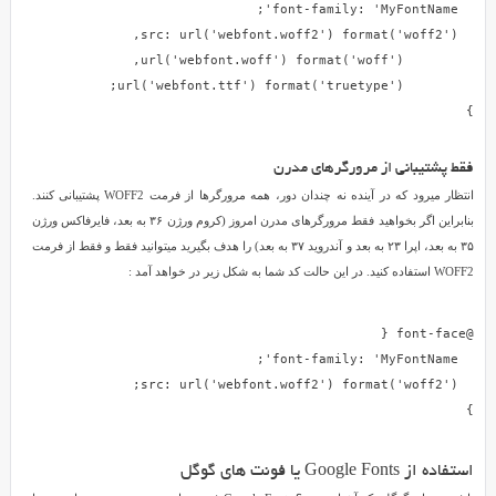
کار
بگیرید.
البته
ما
استفاده
}
از
بیش
فقط پشتیبانی از مرورگرهای مدرن
از
انتظار میرود که در آینده نه چندان دور، همه مرورگرها از فرمت WOFF2 پشتیبانی کنند.
2
بنابراین اگر بخواهید فقط مرورگرهای مدرن امروز (کروم ورژن ۳۶ به بعد، فایرفاکس ورژن
فونت
۳۵ به بعد، اپرا ۲۳ به بعد و آندروید ۳۷ به بعد) را هدف بگیرید میتوانید فقط و فقط از فرمت
را
WOFF2 استفاده کنید. در این حالت کد شما به شکل زیر در خواهد آمد :
به
شما
توصیه
نمیکنیم
به
}
این
جهت
که
استفاده از Google Fonts یا فونت های گوگل
بارگذاری