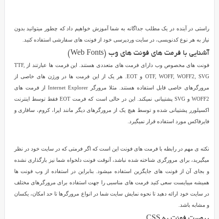
فونت
های
دلخواه
راستی در آینده در یک مطلب جداگانه به شما آموزش خواهیم داد که چطور میتوانید بدون
استفاده
نیاز به هر نوع کدنویسی، در سایت وردپرسی خود از فونت های سفارشی استفاده کنید.
کنید
آشنایی با فرمت های فونت های وب (Web Fonts)
ولی
فونت های مخصوص وب دارای فرمت های متعددی هستند. این فرمت ها عبارتند از TTF,
روش
OTF, WOFF, WOFF2, SVG و EOT. هر یک از این فرمت ها در ورژن های خاصی از
انجام
مرورگرهای خاصی قابل استفاده هستند. مثلا مرورگر Internet Explorer از فرمت های
این
WOFF2 و SVG پشتیبانی نمیکند. این در حالی است که فرمت EOT فقط توسط اینترنت
کار
اکسپلورر پشتیبانی شده و توسط هیچ یک از مرورگرهای دیگر مانند اپرا، کروم، سافاری و
را
فایرفاکس مورد استفاده قرار نمیگیرد.
نمیدانید،
این
آموزش
نکته ی مهم در رابطه با فرمت های فونت این است که اگر فرمتی که در سایت خود در نظر
مخصوص
میگیرید، برای مرورگری شناخته شده نباشد، آنوقت فونت دلخواه شما نیز بارگذاری نشده
شماست.
و بجای آن از فونت های جایگزین استفاده میشود. بنابراین در استفاده از وب فونت ها
در
همیشه میبایست سعی کنید فرمت های مناسبی را جهت استفاده برای مرورگرهای مختلف
آموزش
در سایت خود ارائه دهید تا نحوه نمایش سایت شما در انواع مرورگرها تا حد امکان، یکسان
امروز
و مشابه باشد.
به
پیوست فونت به CSS