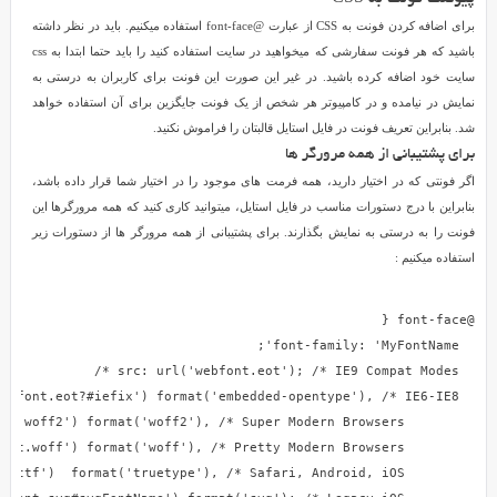
همراه
برای اضافه کردن فونت به CSS از عبارت @font-face استفاده میکنیم. باید در نظر داشته
ما
باشید که هر فونت سفارشی که میخواهید در سایت استفاده کنید را باید حتما ابتدا به css
خواهید
سایت خود اضافه کرده باشید. در غیر این صورت این فونت برای کاربران به درستی به
آموخت
نمایش در نیامده و در کامپیوتر هر شخص از یک فونت جایگزین برای آن استفاده خواهد
که
شد. بنابراین تعریف فونت در فایل استایل قالبتان را فراموش نکنید.
چگونه
برای پشتیبانی از همه مرورگر ها
میتوان
اگر فونتی که در اختیار دارید، همه فرمت های موجود را در اختیار شما قرار داده باشد،
فونت
بنابراین با درج دستورات مناسب در فایل استایل، میتوانید کاری کنید که همه مرورگرها این
یا
فونت را به درستی به نمایش بگذارند. برای پشتیبانی از همه مرورگر ها از دستورات زیر
فونت
استفاده میکنیم :
های
دلخواه
را
از
طریق
CSS
به
سایت
اضافه