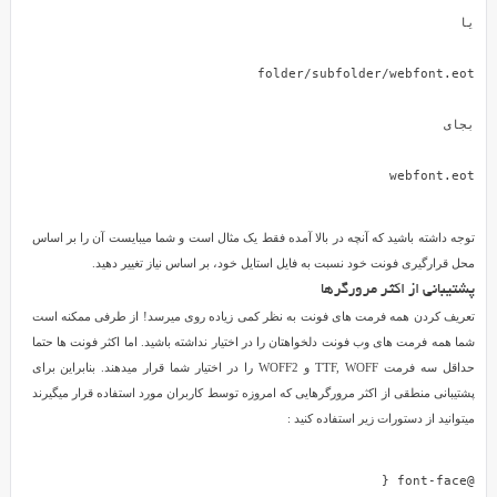
یک
فونت
نیستید.
با
استفاده
از
این
webfont.eot
روش
میتوانید
توجه داشته باشید که آنچه در بالا آمده فقط یک مثال است و شما میبایست آن را بر اساس
فونت
محل قرارگیری فونت خود نسبت به فایل استایل خود، بر اساس نیاز تغییر دهید.
های
پشتیبانی از اکثر مرورگرها
متعددی
تعریف کردن همه فرمت های فونت به نظر کمی زیاده روی میرسد! از طرفی ممکنه است
را
شما همه فرمت های وب فونت دلخواهتان را در اختیار نداشته باشید. اما اکثر فونت ها حتما
بر
حداقل سه فرمت TTF, WOFF و WOFF2 را در اختیار شما قرار میدهند. بنابراین برای
اساس
پشتیبانی منطقی از اکثر مرورگرهایی که امروزه توسط کاربران مورد استفاده قرار میگیرند
نیاز
میتوانید از دستورات زیر استفاده کنید :
در
سایتتان
به