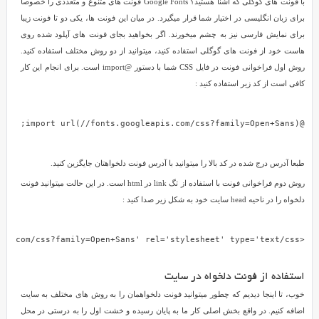
با فونت های گوگلی که آشنا هستید؟ Google Fonts فونت های متنوع و متعددی را خصوصا
هر
برای زبان انگلیسی در اختیار شما قرار میگیرد. در میان این فونت ها، یکی دو تا فونت زیبا
یک
برای نمایش فارسی نیز به چشم میخورند. اگر بخواهید بجای فونت های آپلود شده روی
از
هاست خود از فونت های گوگلی استفاده کنید، میتوانید از دو روش مختلف استفاده کنید.
این
روش اول فراخوانی فونت در فایل CSS شما با دستور @import است. برای انجام این کار
فونت
کافی است از کد زیر استفاده کنید :
ها
بسته
@import url(//fonts.googleapis.com/css?family=Open+Sans);
به
سرعت
اینترنت
طبعا آدرس درج شده در کد بالا را میتوانید با آدرس فونت دلخواهتان جایگزین کنید.
کاربرانتان،
روش دوم فراخوانی فونت با استفاده از تگ link در html است. در این حالت میتوانید فونت
زمانگیر
دلخواه را در ناحیه head سایت خود به شکل زیر صدا کنید :
بوده
و
<link href='//fonts.googleapis.com/css?family=Open+Sans' rel='stylesheet' type='text/css'>
میتوانید
منجر
به
استفاده از فونت دلخواه در سایت
دریافت
خوب، تا اینجا دیدیم که چطور میتوانید فونت دلخواهمان را به روش های مختلف به سایت
نتایج
اضافه کنیم. در واقع بخش اصلی کار ما به پایان رسیده و خشت اول را به درستی در محل