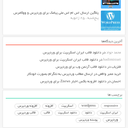
پلاگین ارسال اس ام اس ملی پیامک برای وردپرس و ووکامرس
پنج‌شنبه ، 25 ژانویه
آخرین دیدگاه‌ها
محمد جواد
در
دانلود قالب ایران اسکریپت برای وردپرس
hadimirzari
در
دانلود قالب ایران اسکریپت برای وردپرس
فلزیاب
در
دانلود قالب آرتمن وب برای وردپرس
خرید ممبر واقعی
در
ارسال مطالب وردپرس به تلگرام بصورت خودکار
احسان
در
دانلود افزونه باکس اخبار Znews برای وردپرس
برچسب ها
responsive
wordpress
اسکریپت
افزونه
افزونه وردپرس
دانلود اسکریپت
قالب
قالب وردپرس
ایران اسکریپت
دانلود
وردپرس
پوسته وردپرس