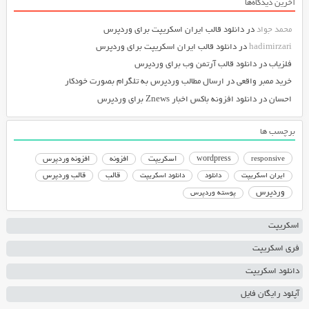
آخرین دیدگاه‌ها
محمد جواد
در
دانلود قالب ایران اسکریپت برای وردپرس
hadimirzari
در
دانلود قالب ایران اسکریپت برای وردپرس
فلزیاب
در
دانلود قالب آرتمن وب برای وردپرس
خرید ممبر واقعی
در
ارسال مطالب وردپرس به تلگرام بصورت خودکار
احسان
در
دانلود افزونه باکس اخبار Znews برای وردپرس
برچسب ها
responsive
wordpress
اسکریپت
افزونه
افزونه وردپرس
دانلود اسکریپت
قالب
قالب وردپرس
ایران اسکریپت
دانلود
وردپرس
پوسته وردپرس
اسکریپت
فری اسکریپت
دانلود اسکریپت
آپلود رایگان فایل