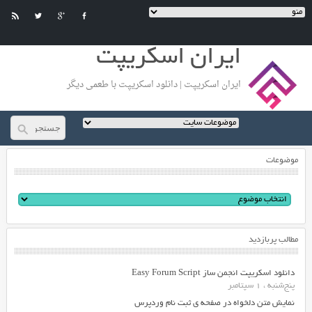
ایران اسکریپت
ایران اسکریپت | دانلود اسکریپت با طعمی دیگر
موضوعات
مطالب پربازدید
دانلود اسکریپت انجمن ساز Easy Forum Script
پنج‌شنبه ، 1 سپتامبر
نمایش متن دلخواه در صفحه ی ثبت نام وردپرس