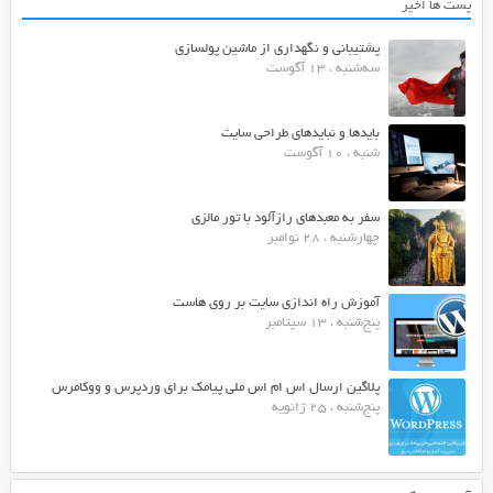
پست ها اخیر
پشتیبانی و نگهداری از ماشین پولسازی
سه‌شنبه ، 13 آگوست
بایدها و نبایدهای طراحی سایت
شنبه ، 10 آگوست
سفر به معبدهای رازآلود با تور مالزی
چهارشنبه ، 28 نوامبر
آموزش راه اندازی سایت بر روی هاست
پنج‌شنبه ، 13 سپتامبر
پلاگین ارسال اس ام اس ملی پیامک برای وردپرس و ووکامرس
پنج‌شنبه ، 25 ژانویه