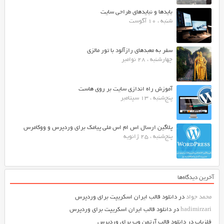
بایدها و نبایدهای طراحی سایت
شنبه ، 10 آگوست
سفر به معبدهای رازآلود با تور مالزی
چهارشنبه ، 28 نوامبر
آموزش راه اندازی سایت بر روی هاست
پنج‌شنبه ، 13 سپتامبر
پلاگین ارسال اس ام اس ملی پیامک برای وردپرس و ووکامرس
پنج‌شنبه ، 25 ژانویه
آخرین دیدگاه‌ها
محمد جواد
در
دانلود قالب ایران اسکریپت برای وردپرس
hadimirzari
در
دانلود قالب ایران اسکریپت برای وردپرس
فلزیاب
در
دانلود قالب آرتمن وب برای وردپرس