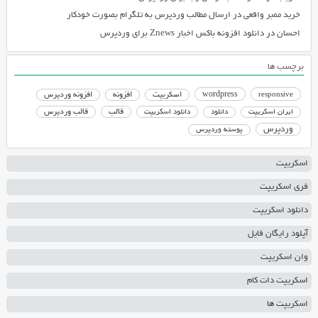
خرید ممبر واقعی
در
ارسال مطالب وردپرس به تلگرام بصورت خودکار
احسان
در
دانلود افزونه باکس اخبار Znews برای وردپرس
برچسب ها
responsive
wordpress
اسکریپت
افزونه
افزونه وردپرس
دانلود اسکریپت
قالب
قالب وردپرس
ایران اسکریپت
دانلود
وردپرس
پوسته وردپرس
اسکریپت
فری اسکریپت
دانلود اسکریپت
آپلود رایگان فایل
وان اسکریپت
اسکریپت دات کام
اسکریپت ها