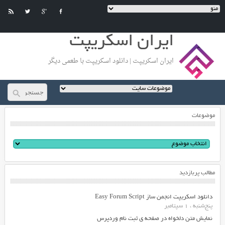
ایران اسکریپت
ایران اسکریپت | دانلود اسکریپت با طعمی دیگر
موضوعات
مطالب پربازدید
دانلود اسکریپت انجمن ساز Easy Forum Script
پنج‌شنبه ، 1 سپتامبر
نمایش متن دلخواه در صفحه ی ثبت نام وردپرس