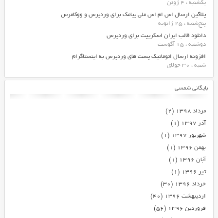
یکشنبه ، 4 ژوئن
پلاگین ارسال اس ام اس ملی پیامک برای وردپرس و ووکامرس
پنج‌شنبه ، 25 ژانویه
دانلود قالب ایران اسکریپت برای وردپرس
دوشنبه ، 15 آگوست
افزونه ارسال اتوماتیک پست های وردپرس به اینستاگرام
شنبه ، 30 جولای
بایگانی شمسی
مرداد ۱۳۹۸
(۲)
آذر ۱۳۹۷
(۱)
شهریور ۱۳۹۷
(۱)
بهمن ۱۳۹۶
(۱)
آبان ۱۳۹۶
(۱)
تیر ۱۳۹۶
(۱)
خرداد ۱۳۹۶
(۳۰)
اردیبهشت ۱۳۹۶
(۴۰)
فروردین ۱۳۹۶
(۵۶)