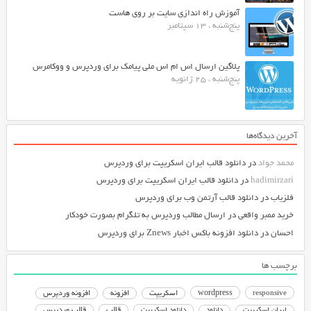
آموزش راه اندازی سایت بر روی هاست
پنج‌شنبه ، 13 سپتامبر
پلاگین ارسال اس ام اس ملی پیامک برای وردپرس و ووکامرس
پنج‌شنبه ، 25 ژانویه
آخرین دیدگاه‌ها
محمد جواد
در
دانلود قالب ایران اسکریپت برای وردپرس
hadimirzari
در
دانلود قالب ایران اسکریپت برای وردپرس
فلزیاب
در
دانلود قالب آرتمن وب برای وردپرس
خرید ممبر واقعی
در
ارسال مطالب وردپرس به تلگرام بصورت خودکار
احسان
در
دانلود افزونه باکس اخبار Znews برای وردپرس
برچسب ها
responsive
wordpress
اسکریپت
افزونه
افزونه وردپرس
دانلود اسکریپت
قالب
قالب وردپرس
ایران اسکریپت
دانلود