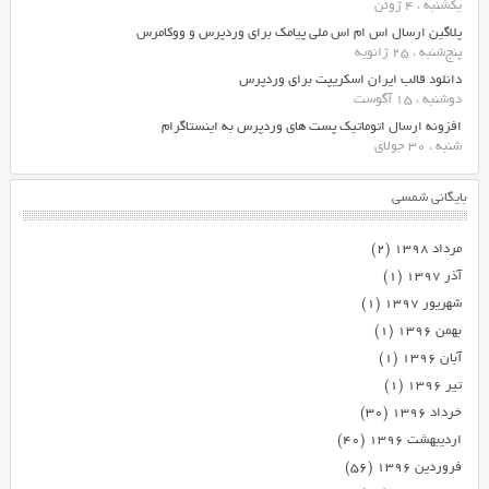
یکشنبه ، 4 ژوئن
پلاگین ارسال اس ام اس ملی پیامک برای وردپرس و ووکامرس
پنج‌شنبه ، 25 ژانویه
دانلود قالب ایران اسکریپت برای وردپرس
دوشنبه ، 15 آگوست
افزونه ارسال اتوماتیک پست های وردپرس به اینستاگرام
شنبه ، 30 جولای
بایگانی شمسی
مرداد ۱۳۹۸
(۲)
آذر ۱۳۹۷
(۱)
شهریور ۱۳۹۷
(۱)
بهمن ۱۳۹۶
(۱)
آبان ۱۳۹۶
(۱)
تیر ۱۳۹۶
(۱)
خرداد ۱۳۹۶
(۳۰)
اردیبهشت ۱۳۹۶
(۴۰)
فروردین ۱۳۹۶
(۵۶)