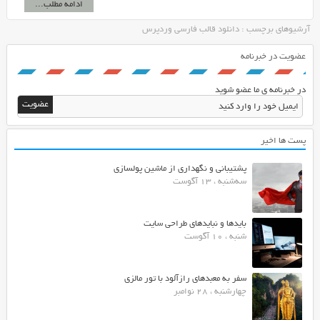
ادامه مطلب...
آرشیوهای برچسب : دانلود قالب فارسی وردپرس
عضویت در خبرنامه
در خبرنامه ی ما عضو شوید
پست ها اخیر
پشتیبانی و نگهداری از ماشین پولسازی
سه‌شنبه ، 13 آگوست
بایدها و نبایدهای طراحی سایت
شنبه ، 10 آگوست
سفر به معبدهای رازآلود با تور مالزی
چهارشنبه ، 28 نوامبر