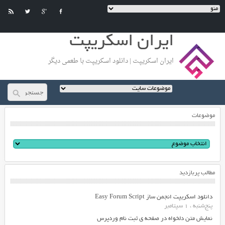
ایران اسکریپت
ایران اسکریپت | دانلود اسکریپت با طعمی دیگر
موضوعات
مطالب پربازدید
دانلود اسکریپت انجمن ساز Easy Forum Script
پنج‌شنبه ، 1 سپتامبر
نمایش متن دلخواه در صفحه ی ثبت نام وردپرس