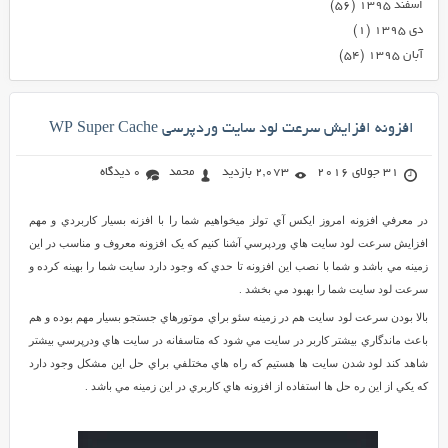
اسفند ۱۳۹۵
(۵۶)
دی ۱۳۹۵
(۱)
آبان ۱۳۹۵
(۵۴)
افزونه افزايش سرعت لود سايت وردپرسي WP Super Cache
31 جولای 2016
2,073 بازدید
محمد
0 دیدگاه
در معرفي افزونه امروز ايکس آي تولز ميخواهيم شما را با افزنه بسيار کاربردي و مهم
افزايش سرعت لود سايت هاي وردپرسي آشنا کنيم که يک افزونه معروف و مناسب در اين
زمينه مي باشد و شما با نصب اين افزونه تا حدي که وجود دارد سايت شما را بهينه کرده و
سرعت لود سايت شما را بهبود مي بخشد .
بالا بودن سرعت لود سايت هم در زمينه سئو براي موتورهاي جستجو بسيار مهم بوده و هم
باعث ماندگاري بيشتر کاربر در سايت مي شود که متاسفانه در سايت هاي ودرپرسي بيشتر
شاهد کند لود شدن سايت ها هستيم که راه هاي مختلفي براي حل اين مشکل وجود دارد
که يکي از اين ره حل ها استفاده از افزونه هاي کاربري در اين زمينه مي باشد .