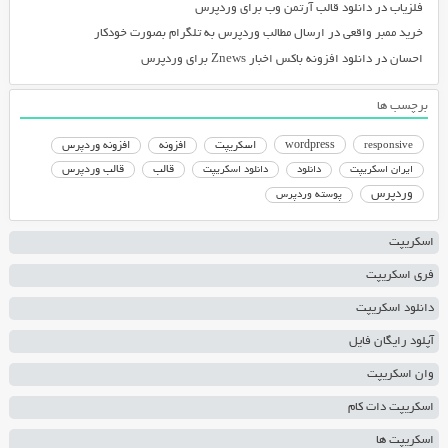
فلزیاب
در
دانلود قالب آرتمن وب برای وردپرس
خرید ممبر واقعی
در
ارسال مطالب وردپرس به تلگرام بصورت خودکار
احسان
در
دانلود افزونه باکس اخبار Znews برای وردپرس
برچسب ها
responsive
wordpress
اسکریپت
افزونه
افزونه وردپرس
دانلود اسکریپت
قالب
قالب وردپرس
ایران اسکریپت
دانلود
وردپرس
پوسته وردپرس
اسکریپت
فری اسکریپت
دانلود اسکریپت
آپلود رایگان فایل
وان اسکریپت
اسکریپت دات کام
اسکریپت ها