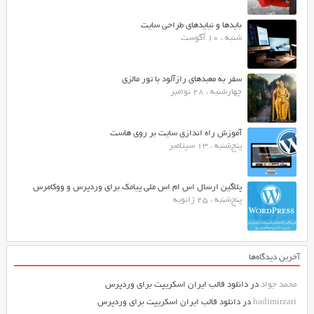
بایدها و نبایدهای طراحی سایت
شنبه ، 10 آگوست
سفر به معبدهای رازآلود با تور مالزی
چهارشنبه ، 28 نوامبر
آموزش راه اندازی سایت بر روی هاست
پنج‌شنبه ، 13 سپتامبر
پلاگین ارسال اس ام اس ملی پیامک برای وردپرس و ووکامرس
پنج‌شنبه ، 25 ژانویه
آخرین دیدگاه‌ها
محمد جواد
در
دانلود قالب ایران اسکریپت برای وردپرس
hadimirzari
در
دانلود قالب ایران اسکریپت برای وردپرس