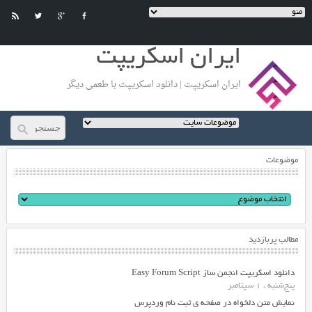
ایران اسکریپت
ایران اسکریپت | دانلود اسکریپت با طعمی دیگر
موضوعات
مطالب پربازدید
دانلود اسکریپت انجمن ساز Easy Forum Script
پنج‌شنبه ، 1 سپتامبر
نمایش متن دلخواه در صفحه ی ثبت نام وردپرس