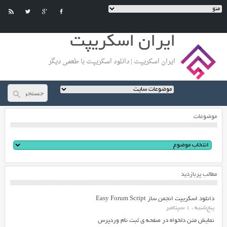
ایران اسکریپت
ایران اسکریپت | دانلود اسکریپت با طعمی دیگر
موضوعات
مطالب پربازدید
دانلود اسکریپت انجمن ساز Easy Forum Script
پنج‌شنبه ، 1 سپتامبر
نمایش متن دلخواه در صفحه ی ثبت نام وردپرس