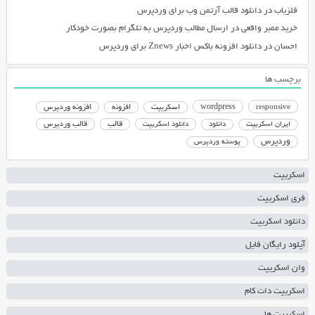
فلزیاب
در
دانلود قالب آرتمن وب برای وردپرس
خرید ممبر واقعی
در
ارسال مطالب وردپرس به تلگرام بصورت خودکار
احسان
در
دانلود افزونه باکس اخبار Znews برای وردپرس
برچسب ها
responsive
wordpress
اسکریپت
افزونه
افزونه وردپرس
دانلود اسکریپت
قالب
قالب وردپرس
ایران اسکریپت
دانلود
وردپرس
پوسته وردپرس
اسکریپت
فری اسکریپت
دانلود اسکریپت
آپلود رایگان فایل
وان اسکریپت
اسکریپت دات کام
اسکریپت ها