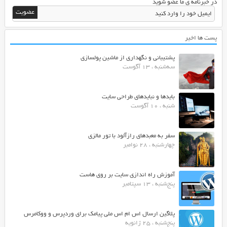
در خبرنامه ی ما عضو شوید
پست ها اخیر
پشتیبانی و نگهداری از ماشین پولسازی
سه‌شنبه ، 13 آگوست
بایدها و نبایدهای طراحی سایت
شنبه ، 10 آگوست
سفر به معبدهای رازآلود با تور مالزی
چهارشنبه ، 28 نوامبر
آموزش راه اندازی سایت بر روی هاست
پنج‌شنبه ، 13 سپتامبر
پلاگین ارسال اس ام اس ملی پیامک برای وردپرس و ووکامرس
پنج‌شنبه ، 25 ژانویه