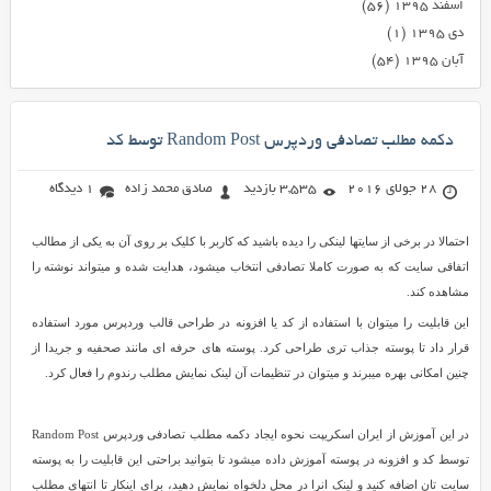
اسفند ۱۳۹۵
(۵۶)
دی ۱۳۹۵
(۱)
آبان ۱۳۹۵
(۵۴)
دکمه مطلب تصادفی وردپرس Random Post توسط کد
28 جولای 2016
3,535 بازدید
صادق محمد زاده
1 دیدگاه
احتمالا در برخی از سایتها لینکی را دیده باشید که کاربر با کلیک بر روی آن به یکی از مطالب
اتفاقی سایت که به صورت کاملا تصادفی انتخاب میشود، هدایت شده و میتواند نوشته را
مشاهده کند.
این قابلیت را میتوان با استفاده از کد یا افزونه در طراحی قالب وردپرس مورد استفاده
قرار داد تا پوسته جذاب تری طراحی کرد. پوسته های حرفه ای مانند صحفیه و جریدا از
چنین امکانی بهره میبرند و میتوان در تنظیمات آن لینک نمایش مطلب رندوم را فعال کرد.
در این آموزش از ایران اسکریپت نحوه ایجاد دکمه مطلب تصادفی وردپرس Random Post
توسط کد و افزونه در پوسته آموزش داده میشود تا بتوانید براحتی این قابلیت را به پوسته
سایت تان اضافه کنید و لینک انرا در محل دلخواه نمایش دهید، برای اینکار تا انتهای مطلب