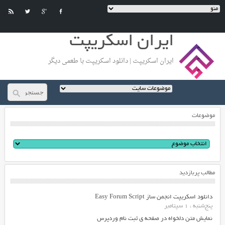
ایران اسکریپت
ایران اسکریپت | دانلود اسکریپت با طعمی دیگر
موضوعات
مطالب پربازدید
دانلود اسکریپت انجمن ساز Easy Forum Script
پنج‌شنبه ، 1 سپتامبر
نمایش متن دلخواه در صفحه ی ثبت نام وردپرس