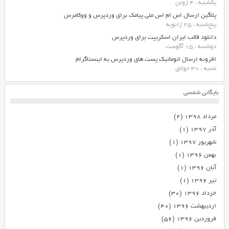
یکشنبه ، 4 ژوئن
پلاگین ارسال اس ام اس ملی پیامک برای وردپرس و ووکامرس
پنج‌شنبه ، 25 ژانویه
دانلود قالب ایران اسکریپت برای وردپرس
دوشنبه ، 15 آگوست
افزونه ارسال اتوماتیک پست های وردپرس به اینستاگرام
شنبه ، 30 جولای
بایگانی شمسی
مرداد ۱۳۹۸
(۲)
آذر ۱۳۹۷
(۱)
شهریور ۱۳۹۷
(۱)
بهمن ۱۳۹۶
(۱)
آبان ۱۳۹۶
(۱)
تیر ۱۳۹۶
(۱)
خرداد ۱۳۹۶
(۳۰)
اردیبهشت ۱۳۹۶
(۴۰)
فروردین ۱۳۹۶
(۵۶)