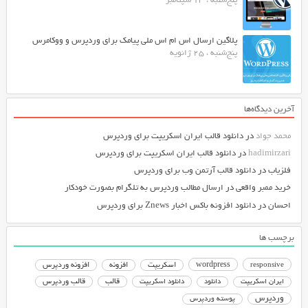
پنج‌شنبه ، 13 سپتامبر
پلاگین ارسال اس ام اس ملی پیامک برای وردپرس و ووکامرس
پنج‌شنبه ، 25 ژانویه
آخرین دیدگاه‌ها
محمد جواد
در
دانلود قالب ایران اسکریپت برای وردپرس
hadimirzari
در
دانلود قالب ایران اسکریپت برای وردپرس
فلزیاب
در
دانلود قالب آرتمن وب برای وردپرس
خرید ممبر واقعی
در
ارسال مطالب وردپرس به تلگرام بصورت خودکار
احسان
در
دانلود افزونه باکس اخبار Znews برای وردپرس
برچسب ها
responsive
wordpress
اسکریپت
افزونه
افزونه وردپرس
دانلود اسکریپت
قالب
قالب وردپرس
ایران اسکریپت
دانلود
وردپرس
پوسته وردپرس