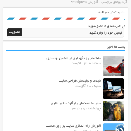
آرشیوهای برچسب : آموزش wordpress
عضویت در خبرنامه
در خبرنامه ی ما عضو شوید
پست ها اخیر
پشتیبانی و نگهداری از ماشین پولسازی
سه‌شنبه ، 13 آگوست
بایدها و نبایدهای طراحی سایت
شنبه ، 10 آگوست
سفر به معبدهای رازآلود با تور مالزی
چهارشنبه ، 28 نوامبر
آموزش راه اندازی سایت بر روی هاست