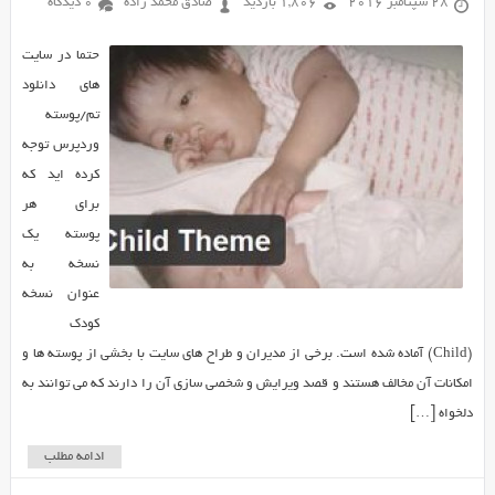
28 سپتامبر 2016
1,806 بازدید
صادق محمد زاده
0 دیدگاه
حتما در سایت
های دانلود
تم/پوسته
وردپرس توجه
کرده اید که
برای هر
پوسته یک
نسخه به
عنوان نسخه
کودک
(Child) آماده شده است. برخی از مدیران و طراح های سایت با بخشی از پوسته ها و
امکانات آن مخالف هستند و قصد ویرایش و شخصی سازی آن را دارند که می توانند به
دلخواه […]
ادامه مطلب