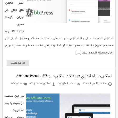
اکثر انجمن
های فعال در
ایران توسط
همین
BBpress راه
اندازی شده اند. برای راه اندازی چنین انجمنی ما نیازمند به یک پوسته زیبا برای آن
هستیم. امروز یک قالب بسیار زیبا با گرافیک و طراحی مناسب به نام Sentric را برای
این سیستم آماده دانلود […]
ادامه مطلب
اسکریپت راه اندازی فروشگاه اسکریپت و قالب Affiliate Portal
28 سپتامبر 2016
6,072 بازدید
صادق محمد زاده
0 دیدگاه
در این ساعت
از سایت با یک
اسکریپت
بسیار حرفه