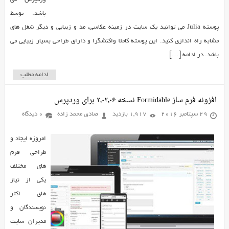
باشد. توسط
پوسته Julia می توانید یک سایت در زمینه عکاسی، مد و زیبایی و دیگر شغل های
مشابه راه اندازی کنید. این پوسته کاملا واکنشگرا و دارای طراحی بسیار زیبایی می
باشد. در ادامه […]
ادامه مطلب
افزونه فرم ساز Formidable نسخه ۲٫۰۲٫۰۶ برای وردپرس
29 سپتامبر 2016
1,917 بازدید
صادق محمد زاده
0 دیدگاه
امروزه ایجاد و
طراحی فرم
های مختلف
یکی از نیاز
های اکثر
نویسندگان و
مدیران سایت