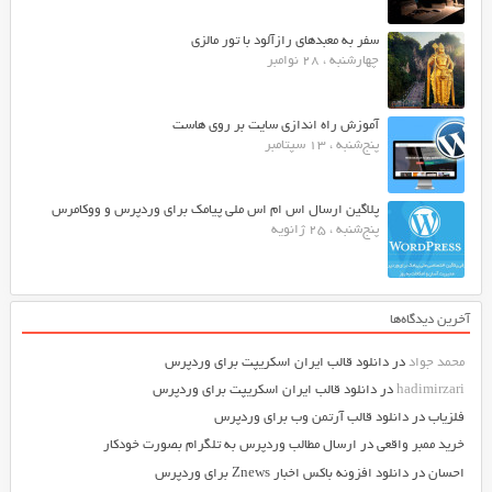
سفر به معبدهای رازآلود با تور مالزی
چهارشنبه ، 28 نوامبر
آموزش راه اندازی سایت بر روی هاست
پنج‌شنبه ، 13 سپتامبر
پلاگین ارسال اس ام اس ملی پیامک برای وردپرس و ووکامرس
پنج‌شنبه ، 25 ژانویه
آخرین دیدگاه‌ها
محمد جواد
در
دانلود قالب ایران اسکریپت برای وردپرس
hadimirzari
در
دانلود قالب ایران اسکریپت برای وردپرس
فلزیاب
در
دانلود قالب آرتمن وب برای وردپرس
خرید ممبر واقعی
در
ارسال مطالب وردپرس به تلگرام بصورت خودکار
احسان
در
دانلود افزونه باکس اخبار Znews برای وردپرس