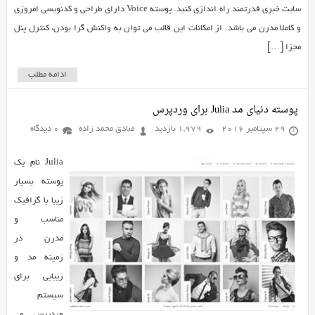
سایت خبری قدرتمند راه اندازی کنید. پوسته Voice دارای طراحی و کدنویسی امروزی
و کاملا مدرن می باشد. از امکانات این قالب می توان به واکنش گرا بودن، کنترل پنل
مجزا […]
ادامه مطلب
پوسته دنیای مد Julia برای وردپرس
29 سپتامبر 2016
1,979 بازدید
صادق محمد زاده
0 دیدگاه
Julia نام یک
پوسته بسیار
زیبا با گرافیک
مناسب و
مدرن در
زمینه مد و
زیبایی برای
سیستم
وردپرس می