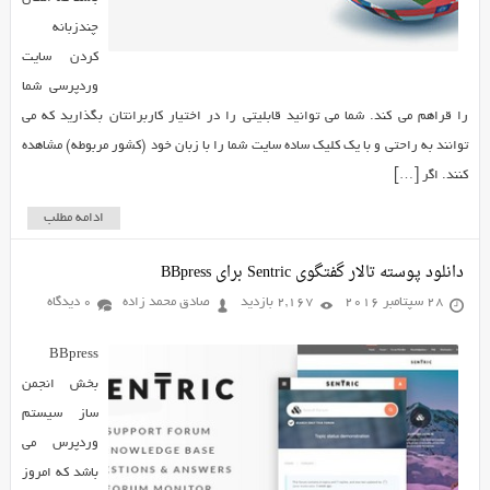
چندزبانه
کردن سایت
وردپرسی شما
را قراهم می کند. شما می توانید قابلیتی را در اختیار کاربرانتان بگذارید که می
توانند به راحتی و با یک کلیک ساده سایت شما را با زبان خود (کشور مربوطه) مشاهده
کنند. اگر […]
ادامه مطلب
دانلود پوسته تالار گفتگوی Sentric برای BBpress
28 سپتامبر 2016
2,167 بازدید
صادق محمد زاده
0 دیدگاه
BBpress
بخش انجمن
ساز سیستم
وردپرس می
باشد که امروز