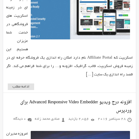
ای در زمینه
اسکریپت های
فروشگاهی در
خدمت شما
عزیزان
هستیم. این
اسکریپت که Affiliate Portal نام دارد امکان راه اندازی یک فروشگاه حرفه ای در
زمینه فروش اسکریپت، قالب، گرافیک، افزونه و… را برای شما قراهم می کند. اگر
قصد راه اندازی یک سایت […]
ادامه مطلب
افزونه درج ویدیو Advanced Responsive Video Embedder برای
وردپرس
28 سپتامبر 2016
2,056 بازدید
صادق محمد زاده
0 دیدگاه
امروزه مدیران