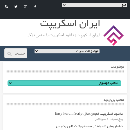
ایران اسکریپت
ایران اسکریپت | دانلود اسکریپت با طعمی دیگر
موضوعات
مطالب پربازدید
دانلود اسکریپت انجمن ساز Easy Forum Script
پنج‌شنبه ، 1 سپتامبر
نمایش متن دلخواه در صفحه ی ثبت نام وردپرس