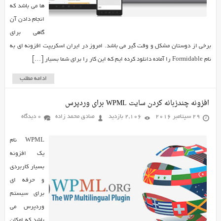
ها می باشد که
انجام دادن آن
گاهی برای
برخی از دوستان مشکل و وقت گیر می باشد. امروز در ایران اسکریپت افزونه ای به
نام Formidable را آماده دانلود کرده ایم که این کار را برای شما بسیار […]
ادامه مطلب
افزونه چندزبانه کردن سایت WPML برای وردپرس
29 سپتامبر 2016
2,106 بازدید
صادق محمد زاده
0 دیدگاه
WPML نام
یک افزونه
بسیار کاربردی
و حرفه ای
برای سیستم
وردپرس می
باشد که امکان