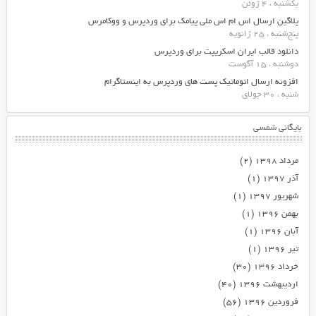
یکشنبه ، 4 ژوئن
پلاگین ارسال اس ام اس ملی پیامک برای وردپرس و ووکامرس
پنج‌شنبه ، 25 ژانویه
دانلود قالب ایران اسکریپت برای وردپرس
دوشنبه ، 15 آگوست
افزونه ارسال اتوماتیک پست های وردپرس به اینستاگرام
شنبه ، 30 جولای
بایگانی شمسی
مرداد ۱۳۹۸
(۲)
آذر ۱۳۹۷
(۱)
شهریور ۱۳۹۷
(۱)
بهمن ۱۳۹۶
(۱)
آبان ۱۳۹۶
(۱)
تیر ۱۳۹۶
(۱)
خرداد ۱۳۹۶
(۳۰)
اردیبهشت ۱۳۹۶
(۴۰)
فروردین ۱۳۹۶
(۵۶)