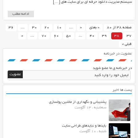
سیستم مدیریت دانلود حرفه ای برای سایت های […]
ادامه مطلب
صفحه 38 از 80
« بعدی
«
...
10
20
30
...
36
»
...
70
60
50
...
40
39
38
37
قبلی »
عضویت در خبرنامه
در خبرنامه ی ما عضو شوید
پست ها اخیر
پشتیبانی و نگهداری از ماشین پولسازی
سه‌شنبه ، 13 آگوست
بایدها و نبایدهای طراحی سایت
شنبه ، 10 آگوست