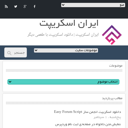
ایران اسکریپت
ایران اسکریپت | دانلود اسکریپت با طعمی دیگر
موضوعات
مطالب پربازدید
دانلود اسکریپت انجمن ساز Easy Forum Script
پنج‌شنبه ، 1 سپتامبر
نمایش متن دلخواه در صفحه ی ثبت نام وردپرس