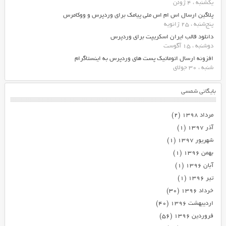
یکشنبه ، 4 ژوئن
پلاگین ارسال اس ام اس ملی پیامک برای وردپرس و ووکامرس
پنج‌شنبه ، 25 ژانویه
دانلود قالب ایران اسکریپت برای وردپرس
دوشنبه ، 15 آگوست
افزونه ارسال اتوماتیک پست های وردپرس به اینستاگرام
شنبه ، 30 جولای
بایگانی شمسی
مرداد ۱۳۹۸
(۲)
آذر ۱۳۹۷
(۱)
شهریور ۱۳۹۷
(۱)
بهمن ۱۳۹۶
(۱)
آبان ۱۳۹۶
(۱)
تیر ۱۳۹۶
(۱)
خرداد ۱۳۹۶
(۳۰)
اردیبهشت ۱۳۹۶
(۴۰)
فروردین ۱۳۹۶
(۵۶)