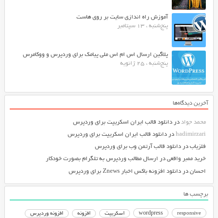
آموزش راه اندازی سایت بر روی هاست
پنج‌شنبه ، 13 سپتامبر
پلاگین ارسال اس ام اس ملی پیامک برای وردپرس و ووکامرس
پنج‌شنبه ، 25 ژانویه
آخرین دیدگاه‌ها
محمد جواد
در
دانلود قالب ایران اسکریپت برای وردپرس
hadimirzari
در
دانلود قالب ایران اسکریپت برای وردپرس
فلزیاب
در
دانلود قالب آرتمن وب برای وردپرس
خرید ممبر واقعی
در
ارسال مطالب وردپرس به تلگرام بصورت خودکار
احسان
در
دانلود افزونه باکس اخبار Znews برای وردپرس
برچسب ها
responsive
wordpress
اسکریپت
افزونه
افزونه وردپرس