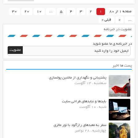
صفحه 1 از 80
1
2
3
4
5
...
10
20
30
...
»
قبلی »
عضویت در خبرنامه
در خبرنامه ی ما عضو شوید
پست ها اخیر
پشتیبانی و نگهداری از ماشین پولسازی
سه‌شنبه ، 13 آگوست
بایدها و نبایدهای طراحی سایت
شنبه ، 10 آگوست
سفر به معبدهای رازآلود با تور مالزی
چهارشنبه ، 28 نوامبر