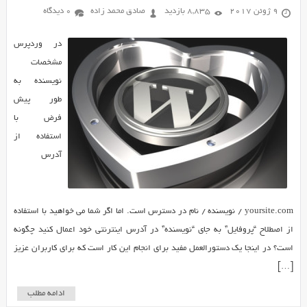
9 ژوئن 2017
8,835 بازدید
صادق محمد زاده
0 دیدگاه
در وردپرس
مشخصات
نویسنده به
طور پیش
فرض با
استفاده از
آدرس
yoursite.com / نویسنده / نام در دسترس است. اما اگر شما می خواهید با استفاده
از اصطلاح “پروفایل” به جای “نویسنده” در آدرس اینترنتی خود اعمال کنید چگونه
است؟ در اینجا یک دستورالعمل مفید برای انجام این کار است که برای کاربران عزیز
[…]
ادامه مطلب