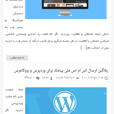
دردنیای
دیجیتال
مارکتینگ و
بستر وب به
دنبال ایجاد اشتغال و فعالیت بپرازند. اگر که قصد ره اندازی وبسایتی شخصی،
شرکتی، خدماتی یا فعالیت در هر زمینه دیگری برای کسب درآمد از بستر وب را دارید
پس از انتخاب نام […]
ادامه مطلب
پلاگین ارسال اس ام اس ملی پیامک برای وردپرس و ووکامرس
25 ژانویه 2018
35,257 بازدید
محمد
0 دیدگاه
شما دوست
عزیز که سایت
وردپرسی
دارید، اگر