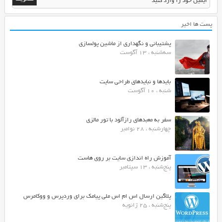
پست ها اخیر
پشتیبانی و نگهداری از ماشین پولسازی
سه‌شنبه ، 13 آگوست
بایدها و نبایدهای طراحی سایت
شنبه ، 10 آگوست
سفر به معبدهای رازآلود با تور مالزی
چهارشنبه ، 28 نوامبر
آموزش راه اندازی سایت بر روی هاست
پنج‌شنبه ، 13 سپتامبر
پلاگین ارسال اس ام اس ملی پیامک برای وردپرس و ووکامرس
پنج‌شنبه ، 25 ژانویه