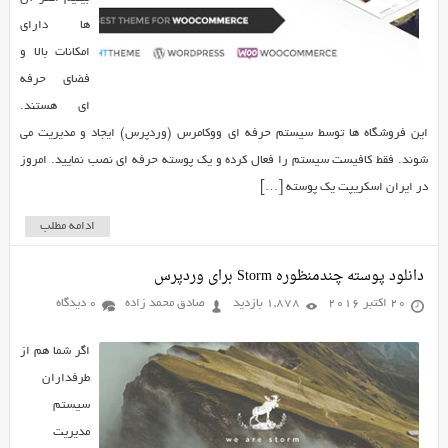
ها دارای
امکانات بالا و
فضای حرفه
ای هستند.
این فروشگاه ها توسط سیستم حرفه ای ووکامرس (وردپرس) ایجاد و مدیریت می
شوند. فقط کافیست سیستم را فعال کرده و یک پوسته حرفه ای نصب نمایید. امروز
در ایران اسکریپت یک پوسته […]
ادامه مطلب
دانلود پوسته چندمنظوره Storm برای وردپرس
20 اکتبر 2016
1,878 بازدید
صادق محمد زاده
0 دیدگاه
اگر شما هم از
طرفداران
سیستم
مدیریت