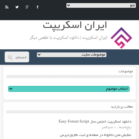
ایران اسکریپت
ایران اسکریپت | دانلود اسکریپت با طعمی دیگر
موضوعات
مطالب پربازدید
دانلود اسکریپت انجمن ساز Easy Forum Script
پنج‌شنبه ، 1 سپتامبر
نمایش متن دلخواه در صفحه ی ثبت نام وردپرس