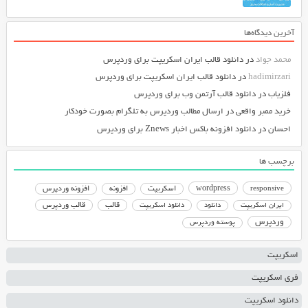
آخرین دیدگاه‌ها
محمد جواد
در
دانلود قالب ایران اسکریپت برای وردپرس
hadimirzari
در
دانلود قالب ایران اسکریپت برای وردپرس
فلزیاب
در
دانلود قالب آرتمن وب برای وردپرس
خرید ممبر واقعی
در
ارسال مطالب وردپرس به تلگرام بصورت خودکار
احسان
در
دانلود افزونه باکس اخبار Znews برای وردپرس
برچسب ها
responsive
wordpress
اسکریپت
افزونه
افزونه وردپرس
دانلود اسکریپت
قالب
قالب وردپرس
ایران اسکریپت
دانلود
وردپرس
پوسته وردپرس
اسکریپت
فری اسکریپت
دانلود اسکریپت