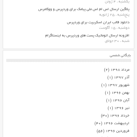
یکشنبه ، 4 ژوئن
پلاگین ارسال اس ام اس ملی پیامک برای وردپرس و ووکامرس
پنج‌شنبه ، 25 ژانویه
دانلود قالب ایران اسکریپت برای وردپرس
دوشنبه ، 15 آگوست
افزونه ارسال اتوماتیک پست های وردپرس به اینستاگرام
شنبه ، 30 جولای
بایگانی شمسی
مرداد ۱۳۹۸
(۲)
آذر ۱۳۹۷
(۱)
شهریور ۱۳۹۷
(۱)
بهمن ۱۳۹۶
(۱)
آبان ۱۳۹۶
(۱)
تیر ۱۳۹۶
(۱)
خرداد ۱۳۹۶
(۳۰)
اردیبهشت ۱۳۹۶
(۴۰)
فروردین ۱۳۹۶
(۵۶)