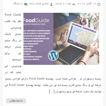
19 اکتبر 2016
2,195 بازدید
صادق محمد زاده
0 دیدگاه
Food Guide
نام یک قالب
وردپرسی
بسیار شیک
در رنگ بندی
بسیار حرفه
ای برای
سیستم
وردپرس می
باشد که در
زمینه رستوران و… طراحی شده است. پوسته Food Guide دارای طراحی بسیار
حرفه ای و رنگ بندی کاربر پسندانه ای می باشد. توسط پوسته Food Guide می
توانید یک سایت حرفه ای برای رستوران […]
ادامه مطلب