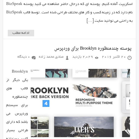
اسکریپت آماده کنیم. پوسته ای که درحال حاضر مشاهده می کنید پوسته BizSpeak
نام دارد که در زمینه کسب و کار های مختلف طراحی شده است. توسط قالب BizSpeak
به راحتی می توانید سایت […]
ادامه مطلب
پوسته چندمنظوره Brooklyn برای وردپرس
20 اکتبر 2016
2,029 بازدید
صادق محمد زاده
0 دیدگاه
Brooklyn
یکی دیگر از
قالب های
چندمنظوره
برای سیستم
وردپرس می
باشد که دارای
طراحی بسیار
کاربر پسندانه