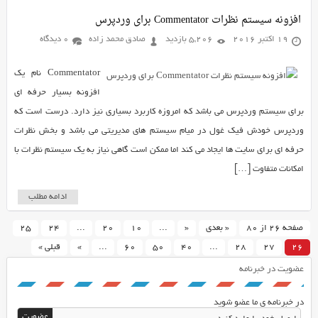
افزونه سیستم نظرات Commentator برای وردپرس
19 اکتبر 2016
5,206 بازدید
صادق محمد زاده
0 دیدگاه
Commentator نام یک
افزونه بسیار حرفه ای
برای سیستم وردپرس می باشد که امروزه کاربرد بسیاری نیز دارد. درست است که
وردپرس خودش فیک غول در میام سیستم های مدیریتی می باشد و بخش نظرات
حرفه ای برای سایت ها ایجاد می کند اما ممکن است گاهی نیاز به یک سیستم نظرات با
امکانات متفاوت […]
ادامه مطلب
صفحه 26 از 80
« بعدی
«
...
10
20
...
24
25
26
27
28
...
40
50
60
...
»
قبلی »
عضویت در خبرنامه
در خبرنامه ی ما عضو شوید