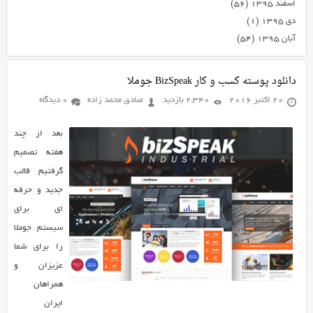
اسفند ۱۳۹۵
(۵۶)
دی ۱۳۹۵
(۱)
آبان ۱۳۹۵
(۵۴)
دانلود پوسته کسب و کار BizSpeak جوملا
20 اکتبر 2016
2,340 بازدید
صادق محمد زاده
0 دیدگاه
بعد از چند
هفته تصمیم
گرفتیم قالب
جدید و حرفه
ای برای
سیستم جوملا
را برای شما
عزیزان و
همراهان
ایران