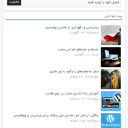
پست ها اخیر
پشتیبانی و نگهداری از ماشین پولسازی
سه‌شنبه ، 13 آگوست
بایدها و نبایدهای طراحی سایت
شنبه ، 10 آگوست
سفر به معبدهای رازآلود با تور مالزی
چهارشنبه ، 28 نوامبر
آموزش راه اندازی سایت بر روی هاست
پنج‌شنبه ، 13 سپتامبر
پلاگین ارسال اس ام اس ملی پیامک برای وردپرس و ووکامرس
پنج‌شنبه ، 25 ژانویه