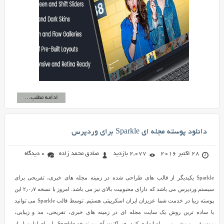
ادامه مطلب...
دانلود پوسته مجله ای Sparkle برای وردپرس
28 اکتبر 2016
2,077 بازدید
صادق محمد زاده
0 دیدگاه
Sparkle یکیدیگر از قالب های طراحی شده در زمینه مجله های خبری، تفریحی برای
سیستم وردپرس می باشد که دارای محبوبیت بالای نیز می باشد. امروز با نسخه ۲٫۰٫۷ این
پوسته زیبا در خدمت شما عزیزان ایران اسکریپتی هستیم. توسط قالب Sparkle می توانید
با ساده ترین روش یک سایت مجله ای در زمینه های خبری، تفریحی، مد و زیبایی،
موسیقی، ورزشی و… راه اندازی کنید. هم اکنون آخرین نسخه Sparkle را برای اولین بار از