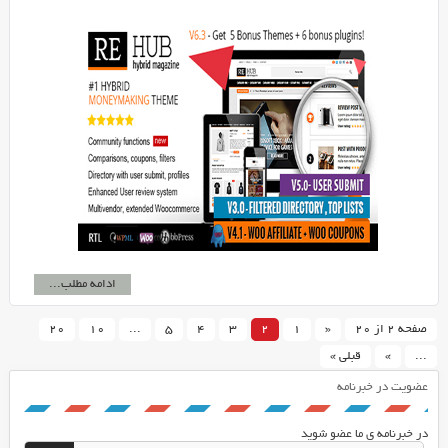
ادامه مطلب...
صفحه 2 از 20
«
1
2
3
4
5
...
10
20
...
»
قبلی »
عضویت در خبرنامه
در خبرنامه ی ما عضو شوید