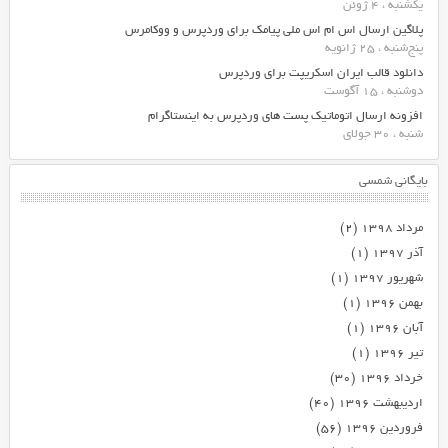
یکشنبه ، 4 ژوئن
پلاگین ارسال اس ام اس ملی پیامک برای وردپرس و ووکامرس
پنج‌شنبه ، 25 ژانویه
دانلود قالب ایران اسکریپت برای وردپرس
دوشنبه ، 15 آگوست
افزونه ارسال اتوماتیک پست های وردپرس به اینستاگرام
شنبه ، 30 جولای
بایگانی شمسی
مرداد ۱۳۹۸
(۲)
آذر ۱۳۹۷
(۱)
شهریور ۱۳۹۷
(۱)
بهمن ۱۳۹۶
(۱)
آبان ۱۳۹۶
(۱)
تیر ۱۳۹۶
(۱)
خرداد ۱۳۹۶
(۳۰)
اردیبهشت ۱۳۹۶
(۴۰)
فروردین ۱۳۹۶
(۵۶)