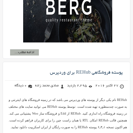
ادامه مطلب...
پوسته فروشگاهی REHub برای وردپرس
27 اکتبر 2016
2,295 بازدید
صادق محمد زاده
0 دیدگاه
REHub نام یکی دیگر از پوسته های وردپرس می باشد که در زمینه فروشگاه های اینترنتی و
به صورت چندمنظوره تهیه شده است. توسط پوسته REHub می توانید سایت های مختلف
در زمینه فروشگاه راه اندازی کنید. REHub از Edd و فروشگاه ساز Woo پشتیبانی می کند.
همچنین قالب REHub امکان RTL یا همان راست چین را برای کاربران فراهم کرده است.
هم اکنون نسخه ۶٫۴٫۱ پوسته REHub را به صورت رایگان از ایران اسکریپت دانلود نمایید.