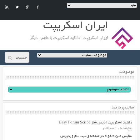
ایران اسکریپت
ایران اسکریپت | دانلود اسکریپت با طعمی دیگر
موضوعات
مطالب پربازدید
دانلود اسکریپت انجمن ساز Easy Forum Script
پنج‌شنبه ، 1 سپتامبر
نمایش متن دلخواه در صفحه ی ثبت نام وردپرس