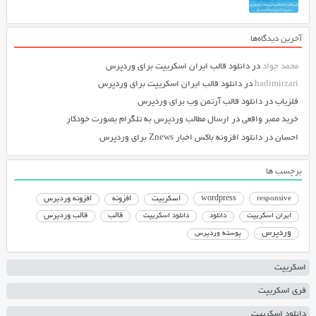
آخرین دیدگاه‌ها
محمد جواد
در
دانلود قالب ایران اسکریپت برای وردپرس
hadimirzari
در
دانلود قالب ایران اسکریپت برای وردپرس
فلزیاب
در
دانلود قالب آرتمن وب برای وردپرس
خرید ممبر واقعی
در
ارسال مطالب وردپرس به تلگرام بصورت خودکار
احسان
در
دانلود افزونه باکس اخبار Znews برای وردپرس
برچسب ها
responsive
wordpress
اسکریپت
افزونه
افزونه وردپرس
دانلود اسکریپت
قالب
قالب وردپرس
ایران اسکریپت
دانلود
وردپرس
پوسته وردپرس
اسکریپت
فری اسکریپت
دانلود اسکریپت