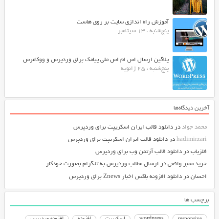
آموزش راه اندازی سایت بر روی هاست
پنج‌شنبه ، 13 سپتامبر
پلاگین ارسال اس ام اس ملی پیامک برای وردپرس و ووکامرس
پنج‌شنبه ، 25 ژانویه
آخرین دیدگاه‌ها
محمد جواد
در
دانلود قالب ایران اسکریپت برای وردپرس
hadimirzari
در
دانلود قالب ایران اسکریپت برای وردپرس
فلزیاب
در
دانلود قالب آرتمن وب برای وردپرس
خرید ممبر واقعی
در
ارسال مطالب وردپرس به تلگرام بصورت خودکار
احسان
در
دانلود افزونه باکس اخبار Znews برای وردپرس
برچسب ها