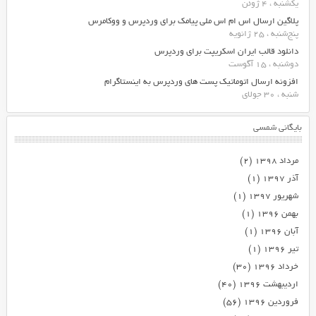
یکشنبه ، 4 ژوئن
پلاگین ارسال اس ام اس ملی پیامک برای وردپرس و ووکامرس
پنج‌شنبه ، 25 ژانویه
دانلود قالب ایران اسکریپت برای وردپرس
دوشنبه ، 15 آگوست
افزونه ارسال اتوماتیک پست های وردپرس به اینستاگرام
شنبه ، 30 جولای
بایگانی شمسی
مرداد ۱۳۹۸
(۲)
آذر ۱۳۹۷
(۱)
شهریور ۱۳۹۷
(۱)
بهمن ۱۳۹۶
(۱)
آبان ۱۳۹۶
(۱)
تیر ۱۳۹۶
(۱)
خرداد ۱۳۹۶
(۳۰)
اردیبهشت ۱۳۹۶
(۴۰)
فروردین ۱۳۹۶
(۵۶)