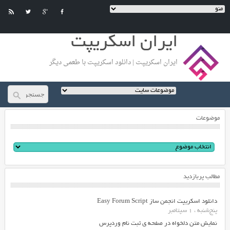
ایران اسکریپت
ایران اسکریپت | دانلود اسکریپت با طعمی دیگر
موضوعات
مطالب پربازدید
دانلود اسکریپت انجمن ساز Easy Forum Script
پنج‌شنبه ، 1 سپتامبر
نمایش متن دلخواه در صفحه ی ثبت نام وردپرس