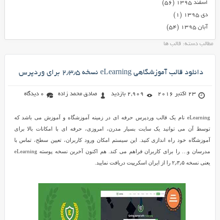
اسفند ۱۳۹۵
(۵۶)
دی ۱۳۹۵
(۱)
آبان ۱۳۹۵
(۵۴)
مطالب دسته: قالب ها
دانلود قالب آموزشگاهی eLearning نسخه ۲٫۳٫۵ برای وردپرس
23 اکتبر 2016
2,909 بازدید
صادق محمد زاده
0 دیدگاه
eLearning نام یک قالب وردپرس حرفه ای در زمینه آموزشگاه و آموزش می باشد که
توسط آن می توانید یک سایت بسیار مدرن، امروزی، حرفه ای با امکانات بالا برای
آموزشگاه خود راه اندازی کنید. این سیستم امکان ورود کاربران، تعیین سطح، تماس با
مدرسان و… را برای کاربران فراهم می کند. هم اکنون آخرین نسخه پوسته eLearning
یعنی نسخه ۲٫۳٫۵ را از ایران اسکریپت دریافت نمایید.