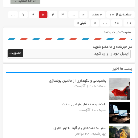
ادامه مطلب...
صفحه 5 از 20
« بعدی
«
...
3
4
5
6
7
...
10
20
...
»
قبلی »
عضویت در خبرنامه
در خبرنامه ی ما عضو شوید
پست ها اخیر
پشتیبانی و نگهداری از ماشین پولسازی
سه‌شنبه ، 13 آگوست
بایدها و نبایدهای طراحی سایت
شنبه ، 10 آگوست
سفر به معبدهای رازآلود با تور مالزی
چهارشنبه ، 28 نوامبر