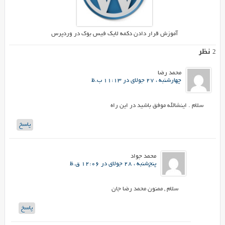
آموزش قرار دادن دکمه لایک فیس بوک در وردپرس
2 نظر
محمد رضا
چهارشنبه ، 27 جولای در 11:13 ب.ظ
سلام . اینشالله موفق باشید در این راه
پاسخ
محمد جواد
پنج‌شنبه ، 28 جولای در 12:06 ق.ظ
سلام , ممنون محمد رضا جان
پاسخ