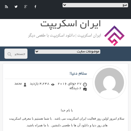
ایران اسکریپت
ایران اسکریپت | دانلود اسکریپت با طعمی دیگر
محمد
سلام دنیا!
در راه رسیدن به هدف تون شکست
های زیادی خواهید خورد ولی باید
خوشحال باشید چون دلیل شکست
27 جولای 2016
4,248 بازدید
محمد
شما , تلاش کردن شماست ... به تلاش
2 دیدگاه
تون ادامه بدید و هرگز نا امید نشید
...
با نام خدا
سلام امروز اولین روز فعالیت ایران اسکریپت می باشد . با شما هستیم با معرفی اسکریپت
های روز دنیا و دانلود آن ها با طعمی دلنشین . با ما همراه باشید.