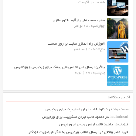
شنبه ، 10 آگوست
سفر به معبدهای رازآلود با تور مالزی
چهارشنبه ، 28 نوامبر
آموزش راه اندازی سایت بر روی هاست
پنج‌شنبه ، 13 سپتامبر
پلاگین ارسال اس ام اس ملی پیامک برای وردپرس و ووکامرس
پنج‌شنبه ، 25 ژانویه
آخرین دیدگاه‌ها
محمد جواد
در
دانلود قالب ایران اسکریپت برای وردپرس
hadimirzari
در
دانلود قالب ایران اسکریپت برای وردپرس
فلزیاب
در
دانلود قالب آرتمن وب برای وردپرس
خرید ممبر واقعی
در
ارسال مطالب وردپرس به تلگرام بصورت خودکار