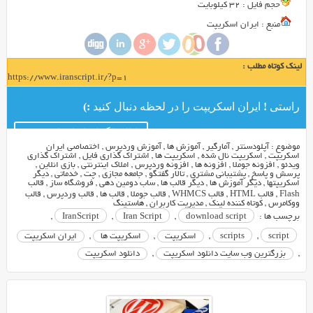
حجم فايل : 32 کیلوبایت
منبع : ایران اسکریپت
لینک کوتاه مطلب :
https://www.iranscript.ir/?p=1
راستی ! ایران اسکریپت را در لحظه دنبال کنید :)
کانال تلگرام ایران اسکریپت
موضوع :
آپلودسنتر
,
آمارگیر
,
آموزش ها
,
آموزش وردپرس
,
اختصاصی ایران
اسکریپت
,
اسکریپت نال شده
,
اسکریپت ها
,
اشتراك گذاري فايل
,
اشتراک گذاری
ویدئو
,
افزونه جوملا
,
افزونه ها
,
افزونه وردپرس
,
املاک اینترنتی
,
بازي انلاين
,
پرسش و پاسخ
,
پشتیبانی مشتری
,
تالار گفتگو
,
جامعه مجازی
,
چت
,
خدماتی
,
ديگر
اسكريپتها
,
دیگر آموزش ها
,
دیگر قالب ها
,
ساب دومین دهی
,
فروشگاه ساز
,
قالب
Flash
,
قالب HTML
,
قالب WHMCS
,
قالب جوملا
,
قالب ها
,
قالب وردپرس
,
قالب
ووکامرس
,
کوتاه کننده لینک
,
مدیریت کاربران
,
هاستينگ
برچسب ها :
download script
,
Iran Script
,
IranScript
,
script
,
scripts
,
اسکریپت
,
اسکریپت ها
,
ایران اسکریپت
,
بزرگترین وب سایت دانلود اسکریپت
,
دانلود اسکریپت