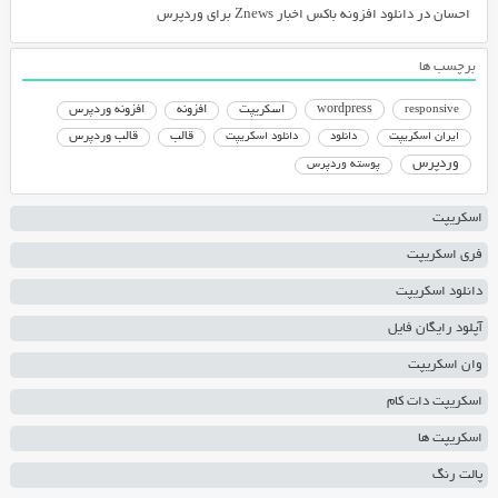
احسان
در
دانلود افزونه باکس اخبار Znews برای وردپرس
برچسب ها
responsive
wordpress
اسکریپت
افزونه
افزونه وردپرس
دانلود اسکریپت
قالب
قالب وردپرس
ایران اسکریپت
دانلود
وردپرس
پوسته وردپرس
اسکریپت
فری اسکریپت
دانلود اسکریپت
آپلود رایگان فایل
وان اسکریپت
اسکریپت دات کام
اسکریپت ها
پالت رنگ