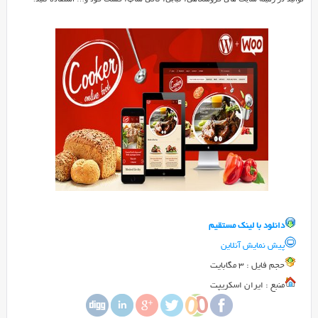
فست
فود
Cooker
برای
Reviewed
وردپرس
by
SMZ
on
Sep
10
Rating:
5.0
دانلود
قالب
رستوران
و
دانلود با لينک مستقيم
فست
پیش نمایش آنلاین
فود
حجم فايل : 3 مگابایت
Cooker
برای
منبع : ایران اسکریپت
وردپرس
در