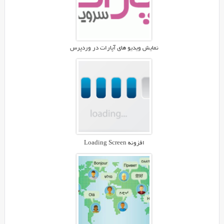
را
سرگرم
ظاهرش
می
کند!
نمایش ویدیو های آپارات در وردپرس
پوسته
Cooker
را
می
توانید
در
زمینه
سایت
افزونه Loading Screen
های
فروشگاهی،
کبابی،
کافی
شاپ،
فست
فود