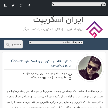
ایران اسکریپت
ایران اسکریپت | دانلود اسکریپت با طعمی دیگر
صادق محمد زاده
دانلود قالب رستوران و فست فود Cooker
برای وردپرس
10 سپتامبر 2016
2,935 بازدید
صادق محمد زاده
0 دیدگاه
دانلود
در این ساعت از سایت یک پوسته وردپرسی بسیار زیبا و حرفه ای در زمینه رستوران و
قالب
فست فود برای شما عزیزان آماده دانلود کرده ایم. این پوسته دارای طراحی بسیار شیک و
رستوران
جذابی می باشد که کاربران و مشتریان را سرگرم ظاهرش می کند! پوسته Cooker را می
و
توانید در زمینه سایت های فروشگاهی، کبابی، کافی شاپ، فست فود و… استفاده کنید.