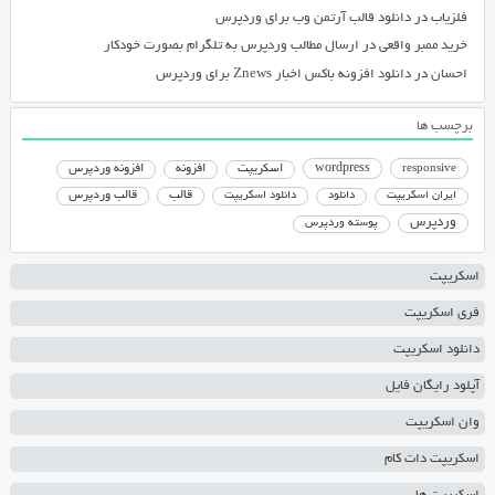
فلزیاب
در
دانلود قالب آرتمن وب برای وردپرس
خرید ممبر واقعی
در
ارسال مطالب وردپرس به تلگرام بصورت خودکار
احسان
در
دانلود افزونه باکس اخبار Znews برای وردپرس
برچسب ها
responsive
wordpress
اسکریپت
افزونه
افزونه وردپرس
دانلود اسکریپت
قالب
قالب وردپرس
ایران اسکریپت
دانلود
وردپرس
پوسته وردپرس
اسکریپت
فری اسکریپت
دانلود اسکریپت
آپلود رایگان فایل
وان اسکریپت
اسکریپت دات کام