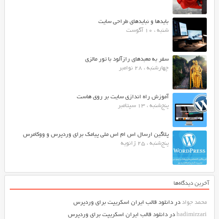
بایدها و نبایدهای طراحی سایت
شنبه ، 10 آگوست
سفر به معبدهای رازآلود با تور مالزی
چهارشنبه ، 28 نوامبر
آموزش راه اندازی سایت بر روی هاست
پنج‌شنبه ، 13 سپتامبر
پلاگین ارسال اس ام اس ملی پیامک برای وردپرس و ووکامرس
پنج‌شنبه ، 25 ژانویه
آخرین دیدگاه‌ها
محمد جواد
در
دانلود قالب ایران اسکریپت برای وردپرس
hadimirzari
در
دانلود قالب ایران اسکریپت برای وردپرس