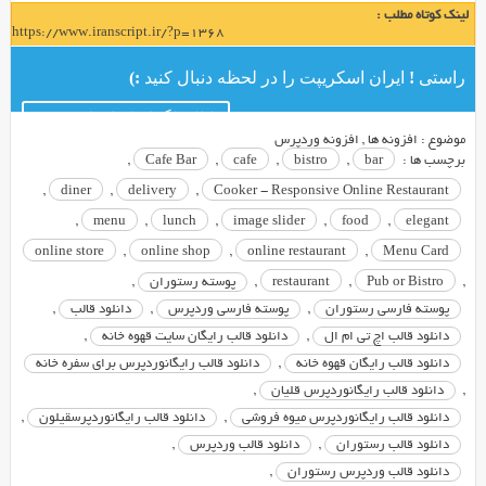
این
لینک کوتاه مطلب :
ساعت
https://www.iranscript.ir/?p=1368
از
سایت
راستی ! ایران اسکریپت را در لحظه دنبال کنید :)
یک
کانال تلگرام ایران اسکریپت
پوسته
موضوع :
افزونه ها
,
افزونه وردپرس
وردپرسی
برچسب ها :
bar
,
bistro
,
cafe
,
Cafe Bar
,
بسیار
,
diner
,
delivery
,
Cooker - Responsive Online Restaurant
زیبا
,
menu
,
lunch
,
image slider
,
food
,
elegant
و
حرفه
online store
,
online shop
,
online restaurant
,
Menu Card
ای
,
Pub or Bistro
,
restaurant
,
پوسته رستوران
,
در
پوسته فارسی رستوران
,
پوسته فارسی وردپرس
,
دانلود قالب
,
زمینه
دانلود قالب اچ تی ام ال
,
دانلود قالب رایگان سایت قهوه خانه
,
رستوران
دانلود قالب رایگان قهوه خانه
,
دانلود قالب رایگانوردپرس برای سفره خانه
و
,
دانلود قالب رایگانوردپرس قلیان
,
فست
دانلود قالب رایگانوردپرس میوه فروشی
,
دانلود قالب رایگانوردپرسقیلون
,
فود
دانلود قالب رستوران
,
دانلود قالب وردپرس
,
برای
دانلود قالب وردپرس رستوران
,
شما