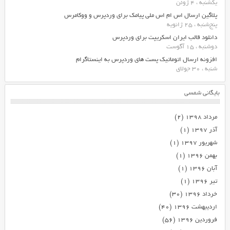
یکشنبه ، 4 ژوئن
پلاگین ارسال اس ام اس ملی پیامک برای وردپرس و ووکامرس
پنج‌شنبه ، 25 ژانویه
دانلود قالب ایران اسکریپت برای وردپرس
دوشنبه ، 15 آگوست
افزونه ارسال اتوماتیک پست های وردپرس به اینستاگرام
شنبه ، 30 جولای
بایگانی شمسی
مرداد ۱۳۹۸
(۲)
آذر ۱۳۹۷
(۱)
شهریور ۱۳۹۷
(۱)
بهمن ۱۳۹۶
(۱)
آبان ۱۳۹۶
(۱)
تیر ۱۳۹۶
(۱)
خرداد ۱۳۹۶
(۳۰)
اردیبهشت ۱۳۹۶
(۴۰)
فروردین ۱۳۹۶
(۵۶)