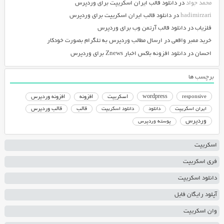
محمد جواد
در
دانلود قالب ایران اسکریپت برای وردپرس
hadimirzari
در
دانلود قالب ایران اسکریپت برای وردپرس
فلزیاب
در
دانلود قالب آرتمن وب برای وردپرس
خرید ممبر واقعی
در
ارسال مطالب وردپرس به تلگرام بصورت خودکار
احسان
در
دانلود افزونه باکس اخبار Znews برای وردپرس
برچسب ها
responsive
wordpress
اسکریپت
افزونه
افزونه وردپرس
دانلود اسکریپت
قالب
قالب وردپرس
ایران اسکریپت
دانلود
وردپرس
پوسته وردپرس
اسکریپت
فری اسکریپت
دانلود اسکریپت
آپلود رایگان فایل
وان اسکریپت