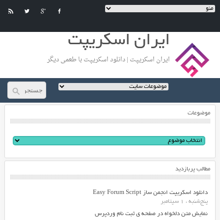
ایران اسکریپت
ایران اسکریپت | دانلود اسکریپت با طعمی دیگر
موضوعات
مطالب پربازدید
دانلود اسکریپت انجمن ساز Easy Forum Script
پنج‌شنبه ، 1 سپتامبر
نمایش متن دلخواه در صفحه ی ثبت نام وردپرس