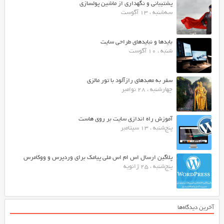
پشتیبانی و نگهداری از ماشین پولسازی
سه‌شنبه ، 13 آگوست
بایدها و نبایدهای طراحی سایت
شنبه ، 10 آگوست
سفر به معبدهای رازآلود با تور مالزی
چهارشنبه ، 28 نوامبر
آموزش راه اندازی سایت بر روی هاست
پنج‌شنبه ، 13 سپتامبر
پلاگین ارسال اس ام اس ملی پیامک برای وردپرس و ووکامرس
پنج‌شنبه ، 25 ژانویه
آخرین دیدگاه‌ها