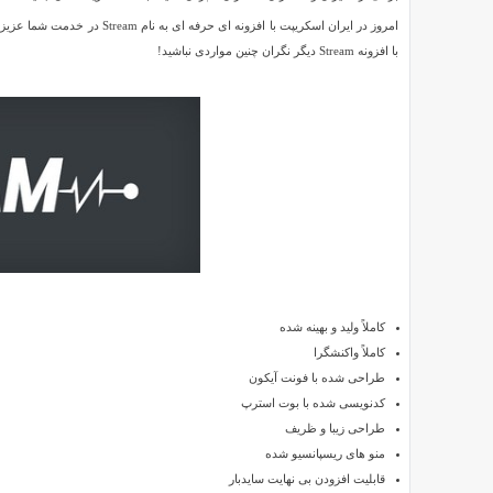
کاربران
امروز در ایران اسکریپت با افز
سایت
با افزونه Stream دیگر نگران چنین مواردی نباشید!
Stream
برای
Reviewed
وردپرس
by
SMZ
on
Oct
3
Rating:
5.0
افزونه
کنترل
فعالیت
کاملاً ولید و بهینه شده
کاربران
کاملاً واکنشگرا
سایت
طراحی شده با فونت آیکون
Stream
کدنویسی شده با بوت استرپ
برای
طراحی زیبا و ظریف
وردپرس
امروزه
منو های ریسپانسیو شده
وردپرس
قابلیت افزودن بی نهایت سایدبار
یکی