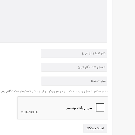
باشد.
یک
سایت
موفق
و
حرفه
ای
جهت
ادامه
راه
موفقیت
خود
باید
ذخیره نام، ایمیل و وبسایت من در مرورگر برای زمانی که دوباره دیدگاهی می
نویسنده
های
حرفه
ای
و
با