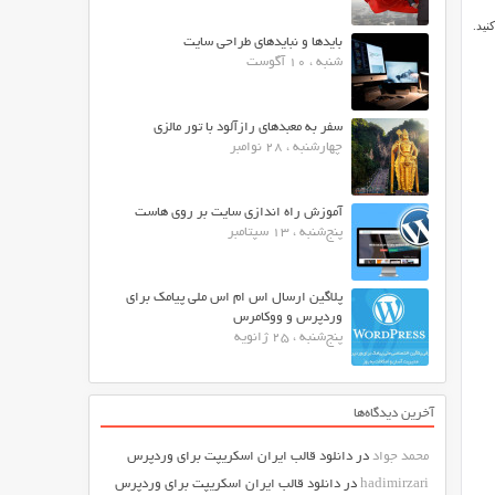
 کنید.
بایدها و نبایدهای طراحی سایت
شنبه ، 10 آگوست
سفر به معبدهای رازآلود با تور مالزی
چهارشنبه ، 28 نوامبر
آموزش راه اندازی سایت بر روی هاست
پنج‌شنبه ، 13 سپتامبر
پلاگین ارسال اس ام اس ملی پیامک برای
وردپرس و ووکامرس
پنج‌شنبه ، 25 ژانویه
آخرین دیدگاه‌ها
محمد جواد
در
دانلود قالب ایران اسکریپت برای وردپرس
hadimirzari
در
دانلود قالب ایران اسکریپت برای وردپرس