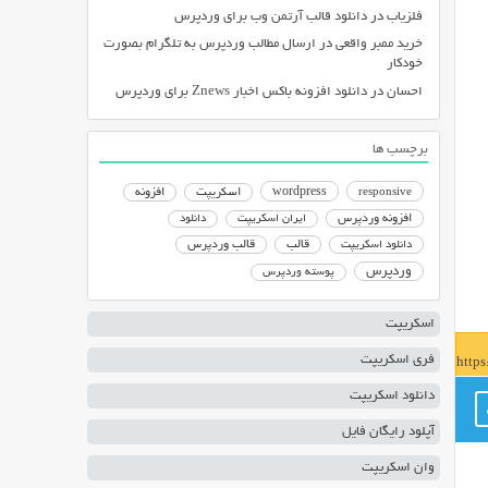
فلزیاب
در
دانلود قالب آرتمن وب برای وردپرس
خرید ممبر واقعی
در
ارسال مطالب وردپرس به تلگرام بصورت
خودکار
احسان
در
دانلود افزونه باکس اخبار Znews برای وردپرس
برچسب ها
responsive
wordpress
اسکریپت
افزونه
افزونه وردپرس
ایران اسکریپت
دانلود
دانلود اسکریپت
قالب
قالب وردپرس
وردپرس
پوسته وردپرس
اسکریپت
فری اسکریپت
http
دانلود اسکریپت
آپلود رایگان فایل
وان اسکریپت