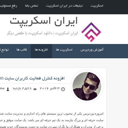
اسکریپت
تبلیغات در ایران اسکریپت
تماس باما
رفع مسئولی
ایران اسکریپت
ایران اسکریپت | دانلود اسکریپت با طعمی دیگر
آموزش وردپرس
اسکریپت ها
افزونه ها
قالب ها
توابع 
صادق محمد زاده
افزونه کنترل فعالیت کاربران سایت Stream برای وردپرس
3 اکتبر 2016
2,528 بازدید
صاد
افزونه
کنترل
سایت حرفه ای و بزرگ نیازمند به یک تیم حرفه ای می باشد. یک سایت موفق و حرفه
فعالیت
برخی از مدیران و همکاران ما نگران سپردن سایت به دست نویسندگان جدید هستند.