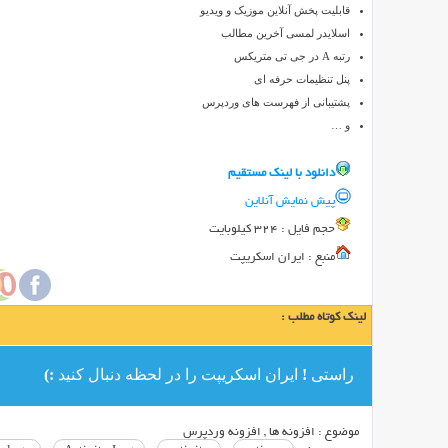
قابلیت پخش آنلاین موزیک و ویدیو
از
اسلایدر لمسی آخرین مطالب
محبوب
رتبه A در جی تی متریکس
ترین
پنل تنظیمات حرفه ای
سیستم
پشتیبانی از فهرست های وردپرس
های
و …
راه
اندازی
دانلود با لينک مستقيم
و
پیش نمایش آنلاین
مدیریت
سایت
حجم فايل : 324 کیلوبایت
شناخته
منبع : ایران اسکریپت
می
شود.
لینک کوتاه مطلب :
اکثر
سایت
های
راستی ! ایران اسکریپت را در لحظه دنبال کنید :)
فعال
از
موضوع :
افزونه ها
,
افزونه وردپرس
سیستم