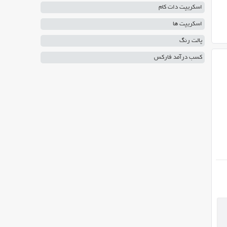
اسکریپت دات کام
اسکریپت ها
پالت رنگ
کسب درآمد فارکس