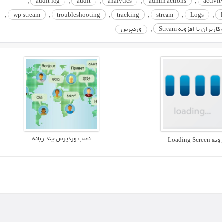
,
audit log
,
audit
,
analytics
,
admin actions
,
activit
,
wp stream
,
troubleshooting
,
tracking
,
stream
,
Logs
,
بران با افزونه Stream
,
وردپرس
نصب وردپرس چند زبانه
Loading Screen