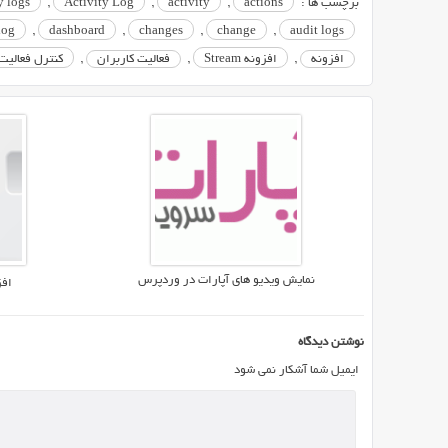
برچسب ها :
actions
,
activity
,
Activity Log
,
y logs
مدیریت
log
,
dashboard
,
changes
,
change
,
audit logs
محتوای
Wordpress
افزونه
,
افزونه Stream
,
فعالیت کاربران
,
کنترل فعالیت کار
استفاده
می
کنند.
مدیریت
یک
سایت
حرفه
ای
و
نمایش ویدیو های آپارات در وردپرس
افزونه 
بزرگ
نیازمند
به
نوشتن دیدگاه
یک
ایمیل شما آشکار نمی شود
تیم
حرفه
ای
می