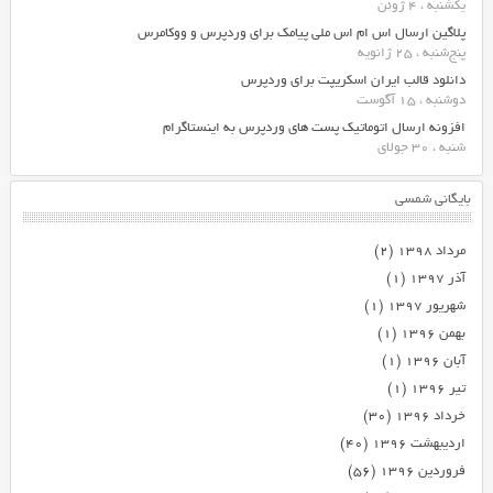
یکشنبه ، 4 ژوئن
پلاگین ارسال اس ام اس ملی پیامک برای وردپرس و ووکامرس
پنج‌شنبه ، 25 ژانویه
دانلود قالب ایران اسکریپت برای وردپرس
دوشنبه ، 15 آگوست
افزونه ارسال اتوماتیک پست های وردپرس به اینستاگرام
شنبه ، 30 جولای
بایگانی شمسی
مرداد ۱۳۹۸
(۲)
آذر ۱۳۹۷
(۱)
شهریور ۱۳۹۷
(۱)
بهمن ۱۳۹۶
(۱)
آبان ۱۳۹۶
(۱)
تیر ۱۳۹۶
(۱)
خرداد ۱۳۹۶
(۳۰)
اردیبهشت ۱۳۹۶
(۴۰)
فروردین ۱۳۹۶
(۵۶)