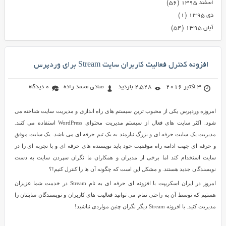
اسفند ۱۳۹۵
(۵۶)
دی ۱۳۹۵
(۱)
آبان ۱۳۹۵
(۵۴)
افزونه کنترل فعالیت کاربران سایت Stream برای وردپرس
3 اکتبر 2016
2,528 بازدید
صادق محمد زاده
0 دیدگاه
امروزه وردپرس یکی از محبوب ترین سیستم های راه اندازی و مدیریت سایت شناخته می
شود. اکثر سایت های فعال از سیستم مدیریت محتوای WordPress استفاده می کنند.
مدیریت یک سایت حرفه ای و بزرگ نیازمند به یک تیم حرفه ای می باشد. یک سایت موفق
و حرفه ای جهت ادامه راه موفقیت خود باید نویسنده های حرفه ای و با تجربه ای را در
سایت استخدام کند اما برخی از مدیران و همکاران ما نگران سپردن سایت به دست
نویسندگان جدید هستند. و مشکل این است که چگونه آن ها را کنترل کنیم!؟
امروز در ایران اسکریپت با افزونه ای حرفه ای به نام Stream در خدمت شما عزیزان
هستیم که توسط آن به راحتی تمام می توانید فعالیت های کاربران و نویسندگان سایتتان را
مدیریت کنید. با افزونه Stream دیگر نگران چنین مواردی نباشید!