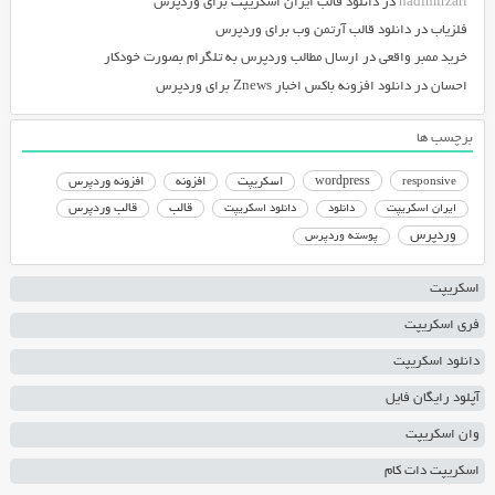
hadimirzari
در
دانلود قالب ایران اسکریپت برای وردپرس
فلزیاب
در
دانلود قالب آرتمن وب برای وردپرس
خرید ممبر واقعی
در
ارسال مطالب وردپرس به تلگرام بصورت خودکار
احسان
در
دانلود افزونه باکس اخبار Znews برای وردپرس
برچسب ها
responsive
wordpress
اسکریپت
افزونه
افزونه وردپرس
دانلود اسکریپت
قالب
قالب وردپرس
ایران اسکریپت
دانلود
وردپرس
پوسته وردپرس
اسکریپت
فری اسکریپت
دانلود اسکریپت
آپلود رایگان فایل
وان اسکریپت
اسکریپت دات کام