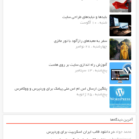
بایدها و نبایدهای طراحی سایت
شنبه ، 10 آگوست
سفر به معبدهای رازآلود با تور مالزی
چهارشنبه ، 28 نوامبر
آموزش راه اندازی سایت بر روی هاست
پنج‌شنبه ، 13 سپتامبر
پلاگین ارسال اس ام اس ملی پیامک برای وردپرس و ووکامرس
پنج‌شنبه ، 25 ژانویه
آخرین دیدگاه‌ها
محمد جواد
در
دانلود قالب ایران اسکریپت برای وردپرس