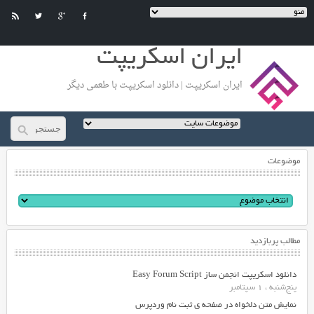
ایران اسکریپت
ایران اسکریپت | دانلود اسکریپت با طعمی دیگر
موضوعات
مطالب پربازدید
دانلود اسکریپت انجمن ساز Easy Forum Script
پنج‌شنبه ، 1 سپتامبر
نمایش متن دلخواه در صفحه ی ثبت نام وردپرس