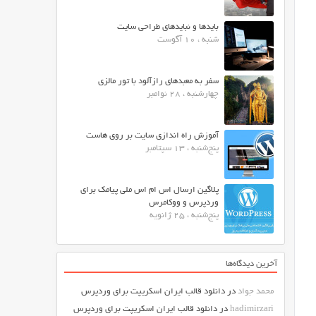
بایدها و نبایدهای طراحی سایت
شنبه ، 10 آگوست
سفر به معبدهای رازآلود با تور مالزی
چهارشنبه ، 28 نوامبر
آموزش راه اندازی سایت بر روی هاست
پنج‌شنبه ، 13 سپتامبر
پلاگین ارسال اس ام اس ملی پیامک برای
وردپرس و ووکامرس
پنج‌شنبه ، 25 ژانویه
آخرین دیدگاه‌ها
محمد جواد
در
دانلود قالب ایران اسکریپت برای وردپرس
hadimirzari
در
دانلود قالب ایران اسکریپت برای وردپرس