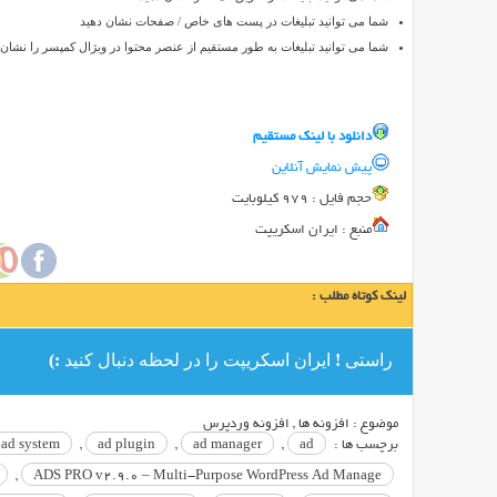
آن
شما می توانید تبلیغات در پست های خاص / صفحات نشان دهید
می
شما می توانید تبلیغات به طور مستقیم از عنصر محتوا در ویژال کمپسر را نشان 
توانید
تبلیغات
سایت
دانلود با لينک مستقيم
وردپرسی
خود
پیش نمایش آنلاین
را
حجم فايل : 979 کیلوبایت
مدیریت
منبع : ایران اسکریپت
کنید.
افزونه
ADS
لینک کوتاه مطلب :
PRO
امکان
راستی ! ایران اسکریپت را در لحظه دنبال کنید :)
مدیریت
جایگاه
های
موضوع :
افزونه ها
,
افزونه وردپرس
تبلیغاتی
برچسب ها :
ad
,
ad manager
,
ad plugin
,
ad system
سایت
,
ADS PRO v2.9.0 – Multi-Purpose WordPress Ad Manage
شما