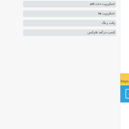
اسکریپت دات کام
اسکریپت ها
پالت رنگ
کسب درآمد فارکس
http