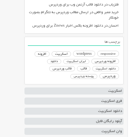
فلزیاب
در
دانلود قالب آرتمن وب برای وردپرس
خرید ممبر واقعی
در
ارسال مطالب وردپرس به تلگرام بصورت
خودکار
احسان
در
دانلود افزونه باکس اخبار Znews برای وردپرس
برچسب ها
responsive
wordpress
اسکریپت
افزونه
افزونه وردپرس
ایران اسکریپت
دانلود
دانلود اسکریپت
قالب
قالب وردپرس
وردپرس
پوسته وردپرس
اسکریپت
فری اسکریپت
دانلود اسکریپت
آپلود رایگان فایل
وان اسکریپت