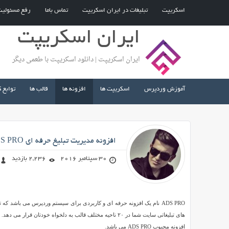
اسکریپت
تبلیغات در ایران اسکریپت
تماس باما
رفع مسئولی
ایران اسکریپت
ایران اسکریپت | دانلود اسکریپت با طعمی دیگر
آموزش وردپرس
اسکریپت ها
افزونه ها
قالب ها
توابع 
صادق محمد زاده
افزونه مدیریت تبلیغ حرفه ای ADS PRO نسخه ۳٫۳٫۰ برای وردپرس
30 سپتامبر 2016
2,236 بازدید
افزونه
مدیریت
های تبلیغاتی سایت شما در ۲۰ ناحیه مختلف قالب به دلخواه خ
تبلیغ
افزونه محبوب ADS PRO می باشد.