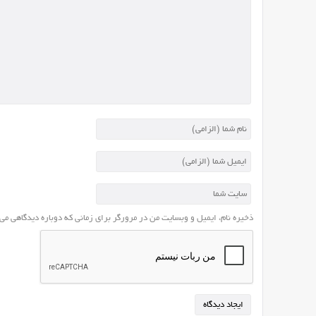
تبلیغات
حرفه
ای
برای
سیستم
وردپرس
هستید،
پیشنهاد
ما
به
شما
افزونه
محبوب
ADS
ذخیره نام، ایمیل و وبسایت من در مرورگر برای زمانی که دوباره دیدگاهی می
PRO
می
باشد.