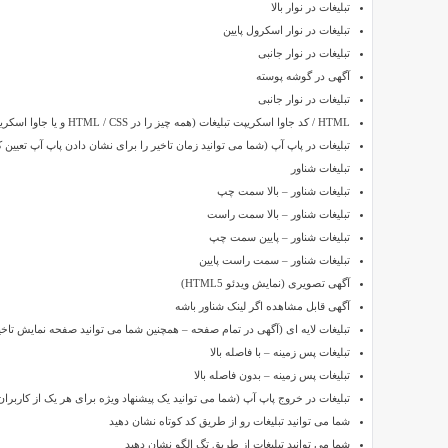
تبلیغات در نوار بالا
نسخه
تبلیغات در نوار اسکرول پایین
3.3.0
تبلیغات در نوار جانبی
برای
آگهی در گوشه پوسته
وردپرس
ADS
تبلیغات در نوار جانبی
PRO
HTML / کد جاوا اسکریپت تبلیغات (همه چیز را در HTML / CSS و یا جاوا اسکریپت کد، مانند تبلیغ گوگل)
نام
تبلیغات در پاپ آپ (شما می توانید زمان تاخیر را برای نشان دادن پاپ آپ تعیین ک
یک
تبلیغات شناور
افزونه
تبلیغات شناور – بالا سمت چپ
حرفه
تبلیغات شناور – بالا سمت راست
ای
تبلیغات شناور – پایین سمت چپ
و
تبلیغات شناور – سمت راست پایین
کاربردی
آگهی تصویری (نمایش ویدئو HTML5)
برای
آگهی قابل مشاهده اگر لینک شناور باشه
سیستم
تبلیغات لایه ای (آگهی در تمام صفحه – همچنین شما می توانید صفحه نمایش تاخیر
وردپرس
تبلیغات پس زمینه – با فاصله بالا
می
تبلیغات پس زمینه – بدون فاصله بالا
باشد
تبلیغات در خروج پاپ آپ (شما می توانید یک پیشنهاد ویژه برای هر یک از کاربران
که
شما می توانید تبلیغات رو از طریق کد کوتاه نشان دهید
توسط
شما می توانید تبلیغات از طریق تگ الگو نشان دهید