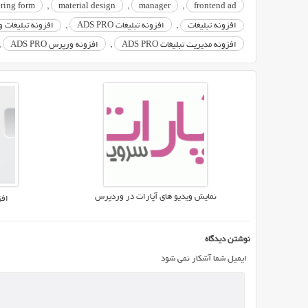
ring form
,
material design
,
manager
,
frontend ad
در
افزونه تبلیغات
,
افزونه تبلیغات ADS PRO
,
افزونه تبلیغات 
20
افزونه مدیریت تبلیغات ADS PRO
,
افزونه ورپرس ADS PRO
,
ناحیه
مختلف
قالب
به
دلخواه
خودتان
قرار
می
دهد.
اگر
نمایش ویدیو های آپارات در وردپرس
افزونه 
شما
هم
به
نوشتن دیدگاه
دنبال
ایمیل شما آشکار نمی شود
یک
سیستم
مدیریت