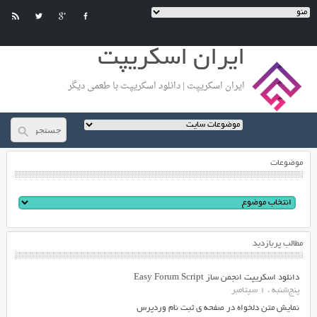
ایران اسکریپت
ایران اسکریپت | دانلود اسکریپت با طعمی دیگر
موضوعات
مطالب پربازدید
دانلود اسکریپت انجمن ساز Easy Forum Script
پنج‌شنبه ، 1 سپتامبر
نمایش متن دلخواه در صفحه ی ثبت نام وردپرس