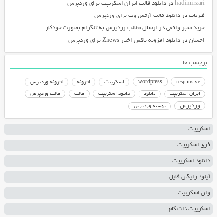
hadimirzari
در
دانلود قالب ایران اسکریپت برای وردپرس
فلزیاب
در
دانلود قالب آرتمن وب برای وردپرس
خرید ممبر واقعی
در
ارسال مطالب وردپرس به تلگرام بصورت خودکار
احسان
در
دانلود افزونه باکس اخبار Znews برای وردپرس
برچسب ها
responsive
wordpress
اسکریپت
افزونه
افزونه وردپرس
دانلود اسکریپت
قالب
قالب وردپرس
ایران اسکریپت
دانلود
وردپرس
پوسته وردپرس
اسکریپت
فری اسکریپت
دانلود اسکریپت
آپلود رایگان فایل
وان اسکریپت
اسکریپت دات کام