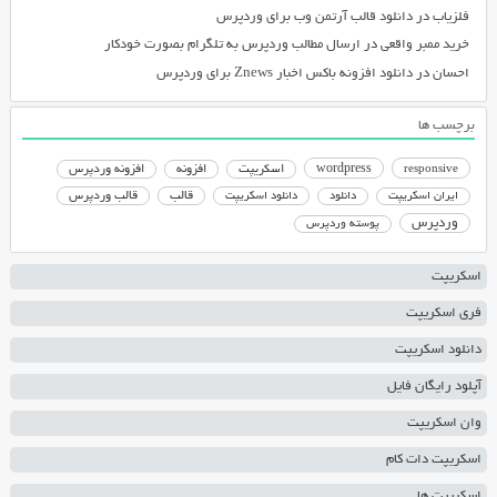
فلزیاب
در
دانلود قالب آرتمن وب برای وردپرس
خرید ممبر واقعی
در
ارسال مطالب وردپرس به تلگرام بصورت خودکار
احسان
در
دانلود افزونه باکس اخبار Znews برای وردپرس
برچسب ها
responsive
wordpress
اسکریپت
افزونه
افزونه وردپرس
دانلود اسکریپت
قالب
قالب وردپرس
ایران اسکریپت
دانلود
وردپرس
پوسته وردپرس
اسکریپت
فری اسکریپت
دانلود اسکریپت
آپلود رایگان فایل
وان اسکریپت
اسکریپت دات کام
اسکریپت ها