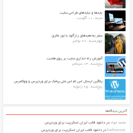
بایدها و نبایدهای طراحی سایت
شنبه ، 10 آگوست
سفر به معبدهای رازآلود با تور مالزی
چهارشنبه ، 28 نوامبر
آموزش راه اندازی سایت بر روی هاست
پنج‌شنبه ، 13 سپتامبر
پلاگین ارسال اس ام اس ملی پیامک برای وردپرس و ووکامرس
پنج‌شنبه ، 25 ژانویه
آخرین دیدگاه‌ها
محمد جواد
در
دانلود قالب ایران اسکریپت برای وردپرس
hadimirzari
در
دانلود قالب ایران اسکریپت برای وردپرس