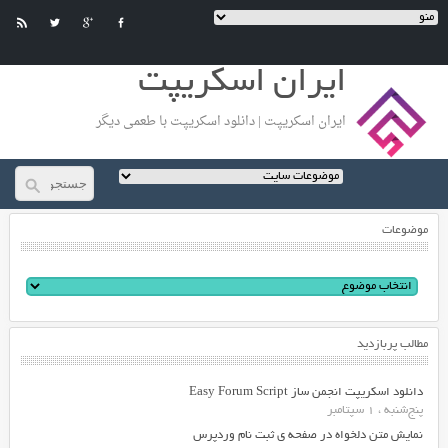
ایران اسکریپت
ایران اسکریپت | دانلود اسکریپت با طعمی دیگر
موضوعات
مطالب پربازدید
دانلود اسکریپت انجمن ساز Easy Forum Script
پنج‌شنبه ، 1 سپتامبر
نمایش متن دلخواه در صفحه ی ثبت نام وردپرس