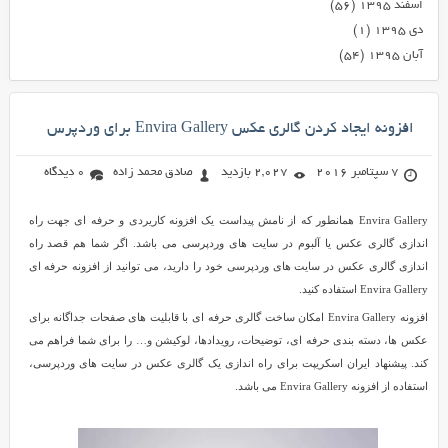
اسفند ۱۳۹۵
(۵۶)
دی ۱۳۹۵
(۱)
آبان ۱۳۹۵
(۵۴)
افزونه ایجاد کردن گالری عکس Envira Gallery برای وردپرس
7 سپتامبر 2016
2,027 بازدید
صادق محمد زاده
0 دیدگاه
Envira Gallery همانطور که از نامش پیداست یک افزونه کاریردی و حرفه ای جهت راه
اندازی گالری عکس یا آلبوم در سایت های وردپرسی می باشد. اگر شما هم قصد راه
اندازی گالری عکس در سایت های وردپرسی خود را دارید، می توانید از افزونه حرفه ای
Envira Gallery استفاده کنید.
افزونه Envira Gallery امکان ساخت گالری حرفه ای با قابلیت های صفحات جداگانه برای
عکس ها، دسته بندی حرفه ای، توضیحات، رویدادها، لوکیشن و… را برای شما فراهم می
کند. پیشنهاد ایران اسکریپت برای راه اندازی یک گالری عکس در سایت های وردپرسی،
استفاده از افزونه Envira Gallery می باشد.