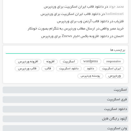
محمد جواد
در
دانلود قالب ایران اسکریپت برای وردپرس
hadimirzari
در
دانلود قالب ایران اسکریپت برای وردپرس
فلزیاب
در
دانلود قالب آرتمن وب برای وردپرس
خرید ممبر واقعی
در
ارسال مطالب وردپرس به تلگرام بصورت خودکار
احسان
در
دانلود افزونه باکس اخبار Znews برای وردپرس
برچسب ها
responsive
wordpress
اسکریپت
افزونه
افزونه وردپرس
دانلود اسکریپت
قالب
قالب وردپرس
ایران اسکریپت
دانلود
وردپرس
پوسته وردپرس
اسکریپت
فری اسکریپت
دانلود اسکریپت
آپلود رایگان فایل
وان اسکریپت