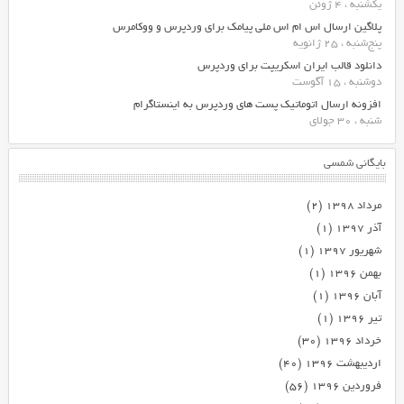
یکشنبه ، 4 ژوئن
پلاگین ارسال اس ام اس ملی پیامک برای وردپرس و ووکامرس
پنج‌شنبه ، 25 ژانویه
دانلود قالب ایران اسکریپت برای وردپرس
دوشنبه ، 15 آگوست
افزونه ارسال اتوماتیک پست های وردپرس به اینستاگرام
شنبه ، 30 جولای
بایگانی شمسی
مرداد ۱۳۹۸
(۲)
آذر ۱۳۹۷
(۱)
شهریور ۱۳۹۷
(۱)
بهمن ۱۳۹۶
(۱)
آبان ۱۳۹۶
(۱)
تیر ۱۳۹۶
(۱)
خرداد ۱۳۹۶
(۳۰)
اردیبهشت ۱۳۹۶
(۴۰)
فروردین ۱۳۹۶
(۵۶)