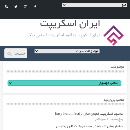
ایران اسکریپت
ایران اسکریپت | دانلود اسکریپت با طعمی دیگر
موضوعات
مطالب پربازدید
دانلود اسکریپت انجمن ساز Easy Forum Script
پنج‌شنبه ، 1 سپتامبر
نمایش متن دلخواه در صفحه ی ثبت نام وردپرس