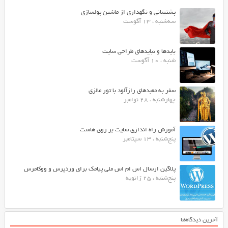
پشتیبانی و نگهداری از ماشین پولسازی
سه‌شنبه ، 13 آگوست
بایدها و نبایدهای طراحی سایت
شنبه ، 10 آگوست
سفر به معبدهای رازآلود با تور مالزی
چهارشنبه ، 28 نوامبر
آموزش راه اندازی سایت بر روی هاست
پنج‌شنبه ، 13 سپتامبر
پلاگین ارسال اس ام اس ملی پیامک برای وردپرس و ووکامرس
پنج‌شنبه ، 25 ژانویه
آخرین دیدگاه‌ها