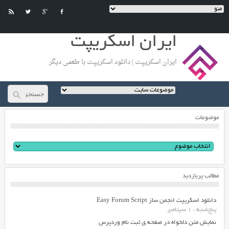
ایران اسکریپت
ایران اسکریپت | دانلود اسکریپت با طعمی دیگر
موضوعات
مطالب پربازدید
دانلود اسکریپت انجمن ساز Easy Forum Script
پنج‌شنبه ، 1 سپتامبر
نمایش متن دلخواه در صفحه ی ثبت نام وردپرس