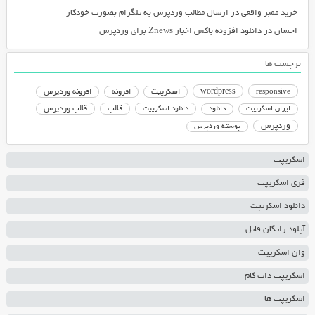
خرید ممبر واقعی
در
ارسال مطالب وردپرس به تلگرام بصورت خودکار
احسان
در
دانلود افزونه باکس اخبار Znews برای وردپرس
برچسب ها
responsive
wordpress
اسکریپت
افزونه
افزونه وردپرس
دانلود اسکریپت
قالب
قالب وردپرس
ایران اسکریپت
دانلود
وردپرس
پوسته وردپرس
اسکریپت
فری اسکریپت
دانلود اسکریپت
آپلود رایگان فایل
وان اسکریپت
اسکریپت دات کام
اسکریپت ها