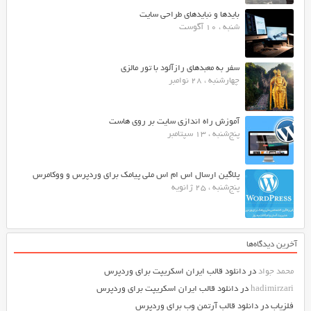
بایدها و نبایدهای طراحی سایت
شنبه ، 10 آگوست
سفر به معبدهای رازآلود با تور مالزی
چهارشنبه ، 28 نوامبر
آموزش راه اندازی سایت بر روی هاست
پنج‌شنبه ، 13 سپتامبر
پلاگین ارسال اس ام اس ملی پیامک برای وردپرس و ووکامرس
پنج‌شنبه ، 25 ژانویه
آخرین دیدگاه‌ها
محمد جواد
در
دانلود قالب ایران اسکریپت برای وردپرس
hadimirzari
در
دانلود قالب ایران اسکریپت برای وردپرس
فلزیاب
در
دانلود قالب آرتمن وب برای وردپرس