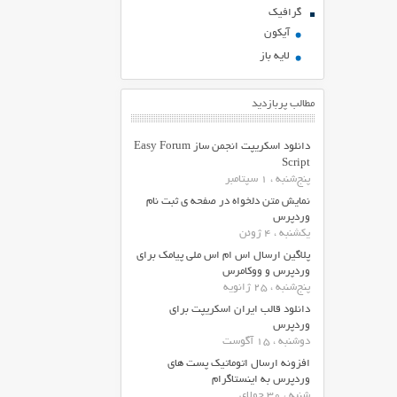
گرافیک
آیکون
لایه باز
مطالب پربازدید
دانلود اسکریپت انجمن ساز Easy Forum
Script
پنج‌شنبه ، 1 سپتامبر
نمایش متن دلخواه در صفحه ی ثبت نام
وردپرس
یکشنبه ، 4 ژوئن
پلاگین ارسال اس ام اس ملی پیامک برای
وردپرس و ووکامرس
پنج‌شنبه ، 25 ژانویه
دانلود قالب ایران اسکریپت برای
وردپرس
دوشنبه ، 15 آگوست
افزونه ارسال اتوماتیک پست های
وردپرس به اینستاگرام
شنبه ، 30 جولای