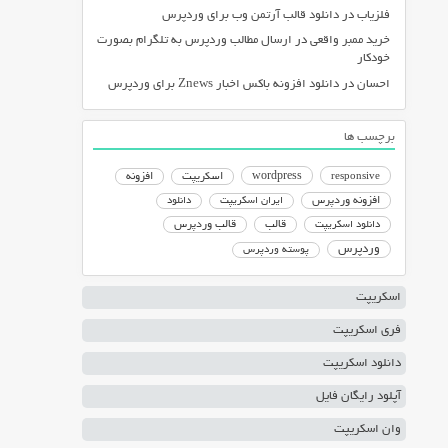
فلزیاب
در
دانلود قالب آرتمن وب برای وردپرس
خرید ممبر واقعی
در
ارسال مطالب وردپرس به تلگرام بصورت
خودکار
احسان
در
دانلود افزونه باکس اخبار Znews برای وردپرس
برچسب ها
responsive
wordpress
اسکریپت
افزونه
افزونه وردپرس
ایران اسکریپت
دانلود
دانلود اسکریپت
قالب
قالب وردپرس
وردپرس
پوسته وردپرس
اسکریپت
فری اسکریپت
دانلود اسکریپت
آپلود رایگان فایل
وان اسکریپت