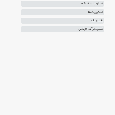
اسکریپت دات کام
اسکریپت ها
پالت رنگ
کسب درآمد فارکس