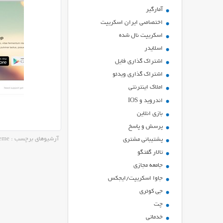
آمارگیر
اختصاصی ایران اسکریپت
اسکریپت نال شده
اسلایدر
اشتراك گذاري فايل
اشتراک گذاری ویدئو
املاک اینترنتی
اندروید و IOS
بازي انلاين
پرسش و پاسخ
آرشیوهای برچسب : wordpress app theme
پشتیبانی مشتری
تالار گفتگو
جامعه مجازی
جاوا اسکریپت/ایجکس
جی کوئری
چت
خدماتی