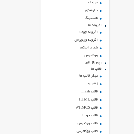
موزیک
نیازمندی
هاستينگ
افزونه ها
افزونه جوملا
افزونه وردپرس
شیرترانیکس
ووکامرس
رپورتاژ آگهی
قالب ها
دیگر قالب ها
زنفورو
قالب Flash
قالب HTML
قالب WHMCS
قالب جوملا
قالب وردپرس
قالب ووکامرس