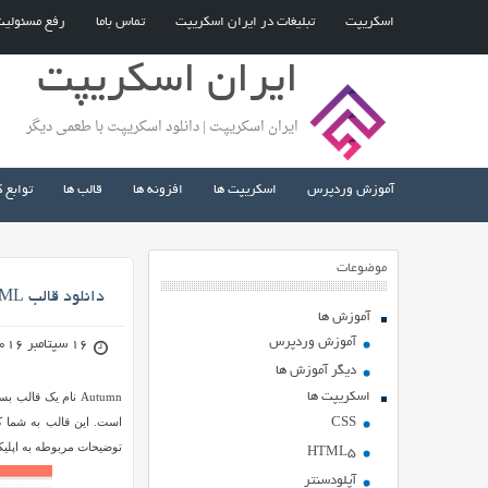
اسکریپت
تبلیغات در ایران اسکریپت
تماس باما
رفع مسئولی
ایران اسکریپت
ایران اسکریپت | دانلود اسکریپت با طعمی دیگر
آموزش وردپرس
اسکریپت ها
افزونه ها
قالب ها
توابع 
موضوعات
دانلود قالب HTML برای معرفی اپلیکیشن موبایل Autumn
آموزش ها
آموزش وردپرس
16 سپتامبر 2016
دیگر آموزش ها
اسکریپت ها
است. این قالب به شما ک
CSS
توضیحات مربوطه به اپلیکیش
HTML5
آپلودسنتر