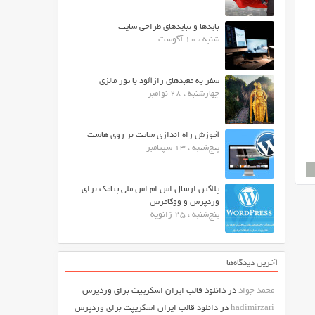
بایدها و نبایدهای طراحی سایت
شنبه ، 10 آگوست
سفر به معبدهای رازآلود با تور مالزی
چهارشنبه ، 28 نوامبر
آموزش راه اندازی سایت بر روی هاست
پنج‌شنبه ، 13 سپتامبر
پلاگین ارسال اس ام اس ملی پیامک برای
وردپرس و ووکامرس
پنج‌شنبه ، 25 ژانویه
آخرین دیدگاه‌ها
محمد جواد
در
دانلود قالب ایران اسکریپت برای وردپرس
hadimirzari
در
دانلود قالب ایران اسکریپت برای وردپرس