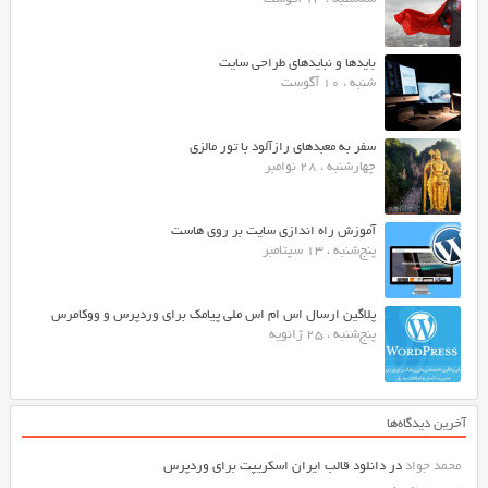
بایدها و نبایدهای طراحی سایت
شنبه ، 10 آگوست
سفر به معبدهای رازآلود با تور مالزی
چهارشنبه ، 28 نوامبر
آموزش راه اندازی سایت بر روی هاست
پنج‌شنبه ، 13 سپتامبر
پلاگین ارسال اس ام اس ملی پیامک برای وردپرس و ووکامرس
پنج‌شنبه ، 25 ژانویه
آخرین دیدگاه‌ها
محمد جواد
در
دانلود قالب ایران اسکریپت برای وردپرس