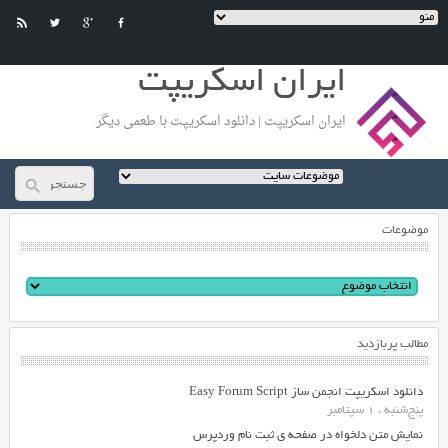
ایران اسکریپت
ایران اسکریپت | دانلود اسکریپت با طعمی دیگر
موضوعات
مطالب پربازدید
دانلود اسکریپت انجمن ساز Easy Forum Script
پنج‌شنبه ، 1 سپتامبر
نمایش متن دلخواه در صفحه ی ثبت نام وردپرس