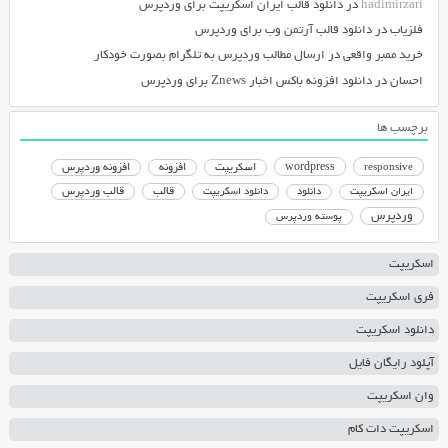
hadimirzari
در
دانلود قالب ایران اسکریپت برای وردپرس
فلزیاب
در
دانلود قالب آرتمن وب برای وردپرس
خرید ممبر واقعی
در
ارسال مطالب وردپرس به تلگرام بصورت خودکار
احسان
در
دانلود افزونه باکس اخبار Znews برای وردپرس
برچسب ها
responsive
wordpress
اسکریپت
افزونه
افزونه وردپرس
دانلود اسکریپت
قالب
قالب وردپرس
ایران اسکریپت
دانلود
وردپرس
پوسته وردپرس
اسکریپت
فری اسکریپت
دانلود اسکریپت
آپلود رایگان فایل
وان اسکریپت
اسکریپت دات کام