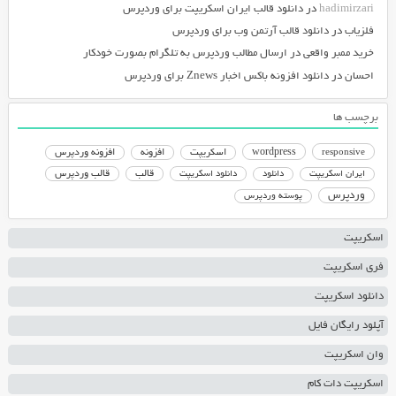
hadimirzari
در
دانلود قالب ایران اسکریپت برای وردپرس
فلزیاب
در
دانلود قالب آرتمن وب برای وردپرس
خرید ممبر واقعی
در
ارسال مطالب وردپرس به تلگرام بصورت خودکار
احسان
در
دانلود افزونه باکس اخبار Znews برای وردپرس
برچسب ها
responsive
wordpress
اسکریپت
افزونه
افزونه وردپرس
دانلود اسکریپت
قالب
قالب وردپرس
ایران اسکریپت
دانلود
وردپرس
پوسته وردپرس
اسکریپت
فری اسکریپت
دانلود اسکریپت
آپلود رایگان فایل
وان اسکریپت
اسکریپت دات کام