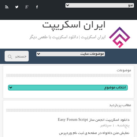
ایران اسکریپت
ایران اسکریپت | دانلود اسکریپت با طعمی دیگر
موضوعات
مطالب پربازدید
دانلود اسکریپت انجمن ساز Easy Forum Script
پنج‌شنبه ، 1 سپتامبر
نمایش متن دلخواه در صفحه ی ثبت نام وردپرس