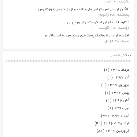
یکشنبه ، 4 ژوئن
پلاگین ارسال اس ام اس ملی پیامک برای وردپرس و ووکامرس
پنج‌شنبه ، 25 ژانویه
دانلود قالب ایران اسکریپت برای وردپرس
دوشنبه ، 15 آگوست
افزونه ارسال اتوماتیک پست های وردپرس به اینستاگرام
شنبه ، 30 جولای
بایگانی شمسی
مرداد ۱۳۹۸
(۲)
آذر ۱۳۹۷
(۱)
شهریور ۱۳۹۷
(۱)
بهمن ۱۳۹۶
(۱)
آبان ۱۳۹۶
(۱)
تیر ۱۳۹۶
(۱)
خرداد ۱۳۹۶
(۳۰)
اردیبهشت ۱۳۹۶
(۴۰)
فروردین ۱۳۹۶
(۵۶)