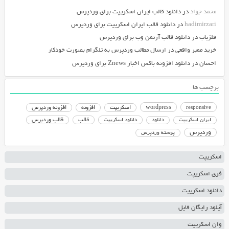
محمد جواد
در
دانلود قالب ایران اسکریپت برای وردپرس
hadimirzari
در
دانلود قالب ایران اسکریپت برای وردپرس
فلزیاب
در
دانلود قالب آرتمن وب برای وردپرس
خرید ممبر واقعی
در
ارسال مطالب وردپرس به تلگرام بصورت خودکار
احسان
در
دانلود افزونه باکس اخبار Znews برای وردپرس
برچسب ها
responsive
wordpress
اسکریپت
افزونه
افزونه وردپرس
دانلود اسکریپت
قالب
قالب وردپرس
ایران اسکریپت
دانلود
وردپرس
پوسته وردپرس
اسکریپت
فری اسکریپت
دانلود اسکریپت
آپلود رایگان فایل
وان اسکریپت