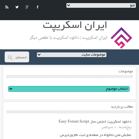
ایران اسکریپت
ایران اسکریپت | دانلود اسکریپت با طعمی دیگر
موضوعات
مطالب پربازدید
دانلود اسکریپت انجمن ساز Easy Forum Script
پنج‌شنبه ، 1 سپتامبر
نمایش متن دلخواه در صفحه ی ثبت نام وردپرس