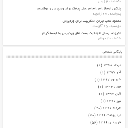
یکشنبه ، 4 ژوئن
پلاگین ارسال اس ام اس ملی پیامک برای وردپرس و ووکامرس
پنج‌شنبه ، 25 ژانویه
دانلود قالب ایران اسکریپت برای وردپرس
دوشنبه ، 15 آگوست
افزونه ارسال اتوماتیک پست های وردپرس به اینستاگرام
شنبه ، 30 جولای
بایگانی شمسی
مرداد ۱۳۹۸
(۲)
آذر ۱۳۹۷
(۱)
شهریور ۱۳۹۷
(۱)
بهمن ۱۳۹۶
(۱)
آبان ۱۳۹۶
(۱)
تیر ۱۳۹۶
(۱)
خرداد ۱۳۹۶
(۳۰)
اردیبهشت ۱۳۹۶
(۴۰)
فروردین ۱۳۹۶
(۵۶)