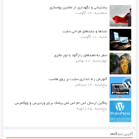
پشتیبانی و نگهداری از ماشین پولسازی
سه‌شنبه ، 13 آگوست
بایدها و نبایدهای طراحی سایت
شنبه ، 10 آگوست
سفر به معبدهای رازآلود با تور مالزی
چهارشنبه ، 28 نوامبر
آموزش راه اندازی سایت بر روی هاست
پنج‌شنبه ، 13 سپتامبر
پلاگین ارسال اس ام اس ملی پیامک برای وردپرس و ووکامرس
پنج‌شنبه ، 25 ژانویه
آخرین دیدگاه‌ها