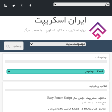
ایران اسکریپت
ایران اسکریپت | دانلود اسکریپت با طعمی دیگر
موضوعات
مطالب پربازدید
دانلود اسکریپت انجمن ساز Easy Forum Script
پنج‌شنبه ، 1 سپتامبر
نمایش متن دلخواه در صفحه ی ثبت نام وردپرس