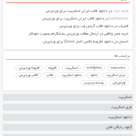
محمد جواد
در
دانلود قالب ایران اسکریپت برای وردپرس
hadimirzari
در
دانلود قالب ایران اسکریپت برای وردپرس
فلزیاب
در
دانلود قالب آرتمن وب برای وردپرس
خرید ممبر واقعی
در
ارسال مطالب وردپرس به تلگرام بصورت خودکار
احسان
در
دانلود افزونه باکس اخبار Znews برای وردپرس
برچسب ها
responsive
wordpress
اسکریپت
افزونه
افزونه وردپرس
دانلود اسکریپت
قالب
قالب وردپرس
ایران اسکریپت
دانلود
وردپرس
پوسته وردپرس
اسکریپت
فری اسکریپت
دانلود اسکریپت
آپلود رایگان فایل