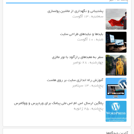
پشتیبانی و نگهداری از ماشین پولسازی
سه‌شنبه ، 13 آگوست
بایدها و نبایدهای طراحی سایت
شنبه ، 10 آگوست
سفر به معبدهای رازآلود با تور مالزی
چهارشنبه ، 28 نوامبر
آموزش راه اندازی سایت بر روی هاست
پنج‌شنبه ، 13 سپتامبر
پلاگین ارسال اس ام اس ملی پیامک برای وردپرس و ووکامرس
پنج‌شنبه ، 25 ژانویه
آخرین دیدگاه‌ها