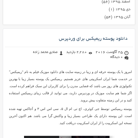
اسفند ۱۳۹۵
(۵۶)
دی ۱۳۹۵
(۱)
آبان ۱۳۹۵
(۵۴)
دانلود پوسته ریمیکس برای وردپرس
25 آگوست 2016
2,280 بازدید
صادق محمد زاده
0 دیدگاه
امروز با یک پوسته حرفه ای و زیبا در زمینه سایت های دانلود موزیک فیلم به نام “ریمیکس”
در خدمت شما ایران اسکریپتی های عزیز هستیم. ریمیکس یک پوسته بسیار زیبا با بهترین
تکنولوژی های روز می باشد که فضایی مدرن را برای کاربران این سبک فراهم کرده است.
اگر شما هم سایت موزیک در وردپرس دارید، می توانید از قالب زیبای ریمیکس استفاده
کنید و در این زمینه متفاوت پیش بروید.
پوسته ریمیکس توسط جی کوئری، اچ تی ام ال ۵، سی اس اس ۳ و آجاکس تهیه شده
است. این پوسته دارای یک طراحی بسیار زیبا و واکنش گرا می باشد. هم اکنون آخرین
نسخه این اسکریپت را از ایران اسکریپت دریافت کنید.