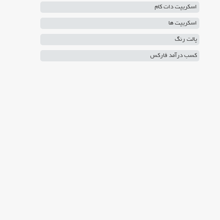
اسکریپت دات کام
اسکریپت ها
پالت رنگ
کسب درآمد فارکس