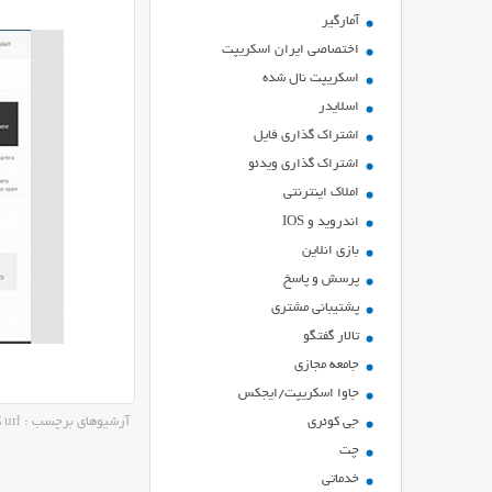
آمارگیر
اختصاصی ایران اسکریپت
اسکریپت نال شده
اسلایدر
اشتراك گذاري فايل
اشتراک گذاری ویدئو
املاک اینترنتی
اندروید و IOS
بازي انلاين
پرسش و پاسخ
پشتیبانی مشتری
تالار گفتگو
جامعه مجازی
جاوا اسکریپت/ایجکس
جی کوئری
آرشیوهای برچسب : url کوتاه کننده
چت
خدماتی