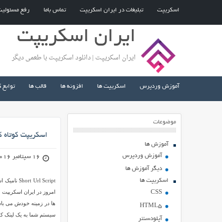
اسکریپت
تبلیغات در ایران اسکریپت
تماس باما
رفع مسئولی
ایران اسکریپت
ایران اسکریپت | دانلود اسکریپت با طعمی دیگر
آموزش وردپرس
اسکریپت ها
افزونه ها
قالب ها
توابع 
موضوعات
اسکریپت کوتاه کننده لینک pt
آموزش ها
آموزش وردپرس
16 سپتامبر 2016
دیگر آموزش ها
اسکریپت ها
امروز در ایران اسکریپت 
CSS
ها در زمینه خودش می باشد
HTML5
سیستم شما به یک لینک کوت
آپلودسنتر