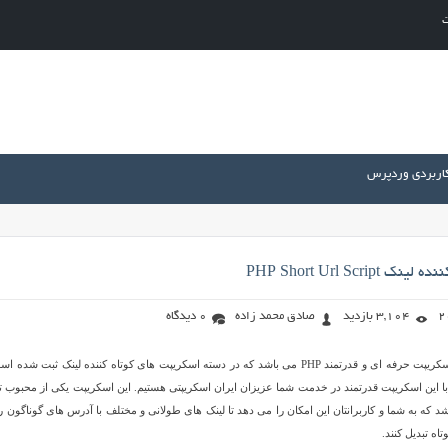
ت
کاربردی وردپرس
PHP Short Url Scri
3,104 بازدید
صادق محمد زاده
0 دیدگاه
Short Url Script نامیک اسکریپت حرفه ای و قدرتمند PHP می باشد که در دسته اسکریپت های کوتاه کننده لینک ثبت شده
با این اسکریپت قدرتمند در خدمت شما عزیزان ایران اسکریپتی هستیم. این اسکریپت یکی از محبوب ت
 که به شما و کاربرانتان این امکان را می دهد تا لینک های طولانی و مختلف با آدرس های گوناگون را
اه تبدیل کنند.