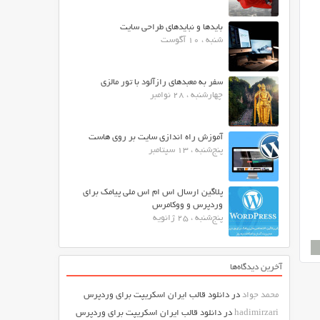
بایدها و نبایدهای طراحی سایت
شنبه ، 10 آگوست
سفر به معبدهای رازآلود با تور مالزی
چهارشنبه ، 28 نوامبر
آموزش راه اندازی سایت بر روی هاست
پنج‌شنبه ، 13 سپتامبر
پلاگین ارسال اس ام اس ملی پیامک برای
وردپرس و ووکامرس
پنج‌شنبه ، 25 ژانویه
آخرین دیدگاه‌ها
محمد جواد
در
دانلود قالب ایران اسکریپت برای وردپرس
hadimirzari
در
دانلود قالب ایران اسکریپت برای وردپرس