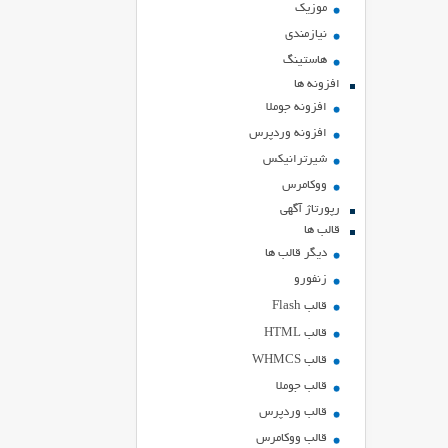
موزیک
نیازمندی
هاستينگ
افزونه ها
افزونه جوملا
افزونه وردپرس
شیرترانیکس
ووکامرس
رپورتاژ آگهی
قالب ها
دیگر قالب ها
زنفورو
قالب Flash
قالب HTML
قالب WHMCS
قالب جوملا
قالب وردپرس
قالب ووکامرس