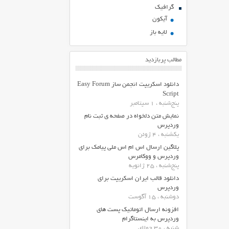
گرافیک
آیکون
لایه باز
مطالب پربازدید
دانلود اسکریپت انجمن ساز Easy Forum
Script
پنج‌شنبه ، 1 سپتامبر
نمایش متن دلخواه در صفحه ی ثبت نام
وردپرس
یکشنبه ، 4 ژوئن
پلاگین ارسال اس ام اس ملی پیامک برای
وردپرس و ووکامرس
پنج‌شنبه ، 25 ژانویه
دانلود قالب ایران اسکریپت برای
وردپرس
دوشنبه ، 15 آگوست
افزونه ارسال اتوماتیک پست های
وردپرس به اینستاگرام
شنبه ، 30 جولای