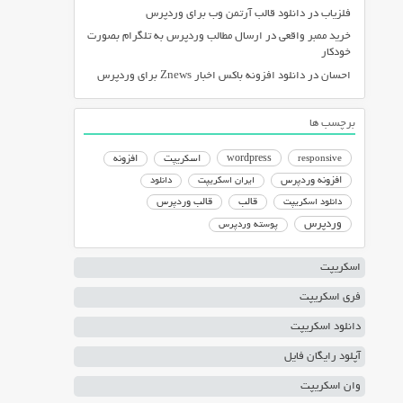
فلزیاب
در
دانلود قالب آرتمن وب برای وردپرس
خرید ممبر واقعی
در
ارسال مطالب وردپرس به تلگرام بصورت
خودکار
احسان
در
دانلود افزونه باکس اخبار Znews برای وردپرس
برچسب ها
responsive
wordpress
اسکریپت
افزونه
افزونه وردپرس
ایران اسکریپت
دانلود
دانلود اسکریپت
قالب
قالب وردپرس
وردپرس
پوسته وردپرس
اسکریپت
فری اسکریپت
دانلود اسکریپت
آپلود رایگان فایل
وان اسکریپت