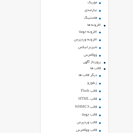
موزیک
نیازمندی
هاستينگ
افزونه ها
افزونه جوملا
افزونه وردپرس
شیرترانیکس
ووکامرس
رپورتاژ آگهی
قالب ها
دیگر قالب ها
زنفورو
قالب Flash
قالب HTML
قالب WHMCS
قالب جوملا
قالب وردپرس
قالب ووکامرس