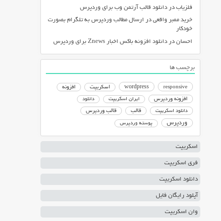
فلزیاب
در
دانلود قالب آرتمن وب برای وردپرس
خرید ممبر واقعی
در
ارسال مطالب وردپرس به تلگرام بصورت
خودکار
احسان
در
دانلود افزونه باکس اخبار Znews برای وردپرس
برچسب ها
responsive
wordpress
اسکریپت
افزونه
افزونه وردپرس
ایران اسکریپت
دانلود
دانلود اسکریپت
قالب
قالب وردپرس
وردپرس
پوسته وردپرس
اسکریپت
فری اسکریپت
دانلود اسکریپت
آپلود رایگان فایل
وان اسکریپت