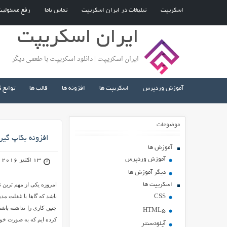
اسکریپت
تبلیغات در ایران اسکریپت
تماس باما
رفع مسئولی
ایران اسکریپت
ایران اسکریپت | دانلود اسکریپت با طعمی دیگر
آموزش وردپرس
اسکریپت ها
افزونه ها
قالب ها
توابع 
موضوعات
افزونه بکاپ گیری خودکار ckup and Restoration
آموزش ها
آموزش وردپرس
13 اکتبر 2016
دیگر آموزش ها
اسکریپت ها
امروزه یکی از مهم ترین ن
باشد که گاها با غفلت م
CSS
HTML5
کرده ایم که به صورت خود
آپلودسنتر