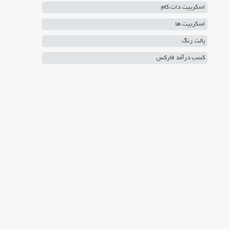
اسکریپت دات کام
اسکریپت ها
پالت رنگ
کسب درآمد فارکس