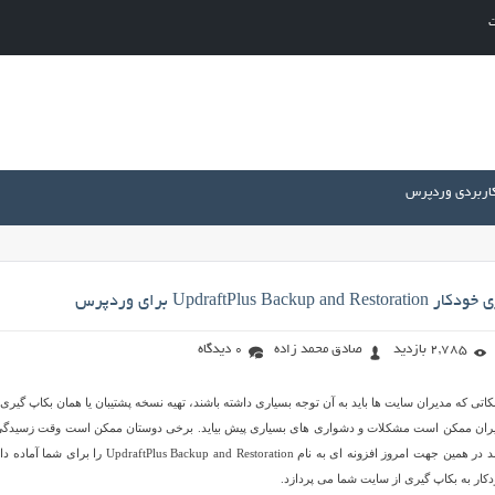
ت
کاربردی وردپرس
UpdraftPlus Ba برای وردپرس
2,785 بازدید
صادق محمد زاده
0 دیدگاه
کاتی که مدیران سایت ها باید به آن توجه بسیاری داشته باشند، تهیه نسخه پشتیبان یا همان بکاپ گیری
دیران ممکن است مشکلات و دشواری های بسیاری پیش بیاید. برخی دوستان ممکن است وقت زسیدگی
چنین کاری را نداشته باشند در همین جهت امروز افزونه ای به نام UpdraftPlus Backup and Restoration را برا
کار به بکاپ گیری از سایت شما می پردازد.