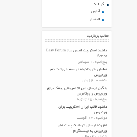
گرافیک
آیکون
لایه باز
مطالب پربازدید
دانلود اسکریپت انجمن ساز Easy Forum
Script
پنج‌شنبه ، 1 سپتامبر
نمایش متن دلخواه در صفحه ی ثبت نام
وردپرس
یکشنبه ، 4 ژوئن
پلاگین ارسال اس ام اس ملی پیامک برای
وردپرس و ووکامرس
پنج‌شنبه ، 25 ژانویه
دانلود قالب ایران اسکریپت برای
وردپرس
دوشنبه ، 15 آگوست
افزونه ارسال اتوماتیک پست های
وردپرس به اینستاگرام
شنبه ، 30 جولای