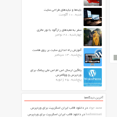
بایدها و نبایدهای طراحی سایت
شنبه ، 10 آگوست
سفر به معبدهای رازآلود با تور مالزی
چهارشنبه ، 28 نوامبر
آموزش راه اندازی سایت بر روی هاست
پنج‌شنبه ، 13 سپتامبر
پلاگین ارسال اس ام اس ملی پیامک برای
وردپرس و ووکامرس
پنج‌شنبه ، 25 ژانویه
آخرین دیدگاه‌ها
محمد جواد
در
دانلود قالب ایران اسکریپت برای وردپرس
hadimirzari
در
دانلود قالب ایران اسکریپت برای وردپرس