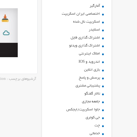
آمارگیر
اختصاصی ایران اسکریپت
اسکریپت نال شده
اسلایدر
اشتراك گذاري فايل
اشتراک گذاری ویدئو
املاک اینترنتی
اندروید و IOS
بازي انلاين
پرسش و پاسخ
آرشیوهای برچسب : UpdraftPlus Backup and Restoration
پشتیبانی مشتری
تالار گفتگو
جامعه مجازی
جاوا اسکریپت/ایجکس
جی کوئری
چت
خدماتی