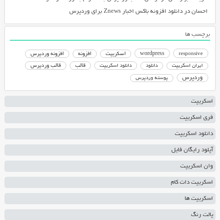
احسان
در
دانلود افزونه باکس اخبار Znews برای وردپرس
برچسب ها
responsive
wordpress
اسکریپت
افزونه
افزونه وردپرس
دانلود اسکریپت
قالب
قالب وردپرس
ایران اسکریپت
دانلود
وردپرس
پوسته وردپرس
اسکریپت
فری اسکریپت
دانلود اسکریپت
آپلود رایگان فایل
وان اسکریپت
اسکریپت دات کام
اسکریپت ها
پالت رنگ