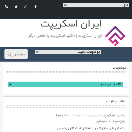
ایران اسکریپت
ایران اسکریپت | دانلود اسکریپت با طعمی دیگر
موضوعات
مطالب پربازدید
دانلود اسکریپت انجمن ساز Easy Forum Script
پنج‌شنبه ، 1 سپتامبر
نمایش متن دلخواه در صفحه ی ثبت نام وردپرس