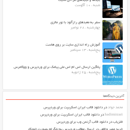
بایدها و نبایدهای طراحی سایت
شنبه ، 10 آگوست
سفر به معبدهای رازآلود با تور مالزی
چهارشنبه ، 28 نوامبر
آموزش راه اندازی سایت بر روی هاست
پنج‌شنبه ، 13 سپتامبر
پلاگین ارسال اس ام اس ملی پیامک برای وردپرس و ووکامرس
پنج‌شنبه ، 25 ژانویه
آخرین دیدگاه‌ها
محمد جواد
در
دانلود قالب ایران اسکریپت برای وردپرس
hadimirzari
در
دانلود قالب ایران اسکریپت برای وردپرس
فلزیاب
در
دانلود قالب آرتمن وب برای وردپرس
خرید ممبر واقعی
در
ارسال مطالب وردپرس به تلگرام بصورت خودکار