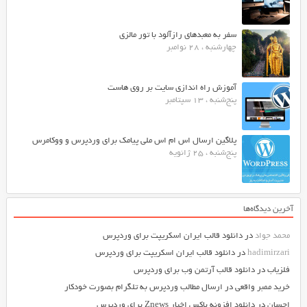
سفر به معبدهای رازآلود با تور مالزی
چهارشنبه ، 28 نوامبر
آموزش راه اندازی سایت بر روی هاست
پنج‌شنبه ، 13 سپتامبر
پلاگین ارسال اس ام اس ملی پیامک برای وردپرس و ووکامرس
پنج‌شنبه ، 25 ژانویه
آخرین دیدگاه‌ها
محمد جواد
در
دانلود قالب ایران اسکریپت برای وردپرس
hadimirzari
در
دانلود قالب ایران اسکریپت برای وردپرس
فلزیاب
در
دانلود قالب آرتمن وب برای وردپرس
خرید ممبر واقعی
در
ارسال مطالب وردپرس به تلگرام بصورت خودکار
احسان
در
دانلود افزونه باکس اخبار Znews برای وردپرس