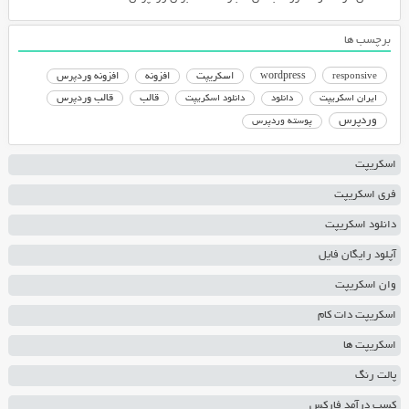
برچسب ها
responsive
wordpress
اسکریپت
افزونه
افزونه وردپرس
دانلود اسکریپت
قالب
قالب وردپرس
ایران اسکریپت
دانلود
وردپرس
پوسته وردپرس
اسکریپت
فری اسکریپت
دانلود اسکریپت
آپلود رایگان فایل
وان اسکریپت
اسکریپت دات کام
اسکریپت ها
پالت رنگ
کسب درآمد فارکس