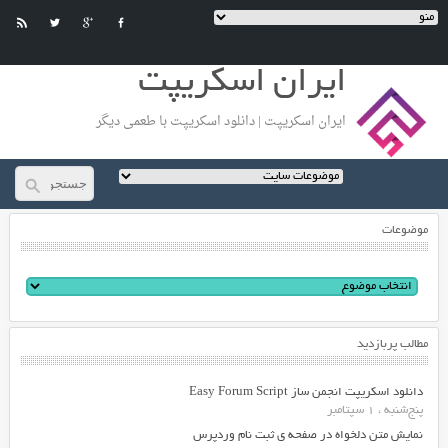
ایران اسکریپت
ایران اسکریپت | دانلود اسکریپت با طعمی دیگر
موضوعات
مطالب پربازدید
دانلود اسکریپت انجمن ساز Easy Forum Script
پنج‌شنبه ، 1 سپتامبر
نمایش متن دلخواه در صفحه ی ثبت نام وردپرس