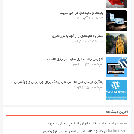
بایدها و نبایدهای طراحی سایت
شنبه ، 10 آگوست
سفر به معبدهای رازآلود با تور مالزی
چهارشنبه ، 28 نوامبر
آموزش راه اندازی سایت بر روی هاست
پنج‌شنبه ، 13 سپتامبر
پلاگین ارسال اس ام اس ملی پیامک برای وردپرس و ووکامرس
پنج‌شنبه ، 25 ژانویه
آخرین دیدگاه‌ها
محمد جواد
در
دانلود قالب ایران اسکریپت برای وردپرس
hadimirzari
در
دانلود قالب ایران اسکریپت برای وردپرس