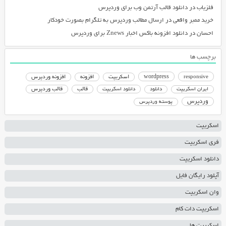
فلزیاب
در
دانلود قالب آرتمن وب برای وردپرس
خرید ممبر واقعی
در
ارسال مطالب وردپرس به تلگرام بصورت خودکار
احسان
در
دانلود افزونه باکس اخبار Znews برای وردپرس
برچسب ها
responsive
wordpress
اسکریپت
افزونه
افزونه وردپرس
دانلود اسکریپت
قالب
قالب وردپرس
ایران اسکریپت
دانلود
وردپرس
پوسته وردپرس
اسکریپت
فری اسکریپت
دانلود اسکریپت
آپلود رایگان فایل
وان اسکریپت
اسکریپت دات کام
اسکریپت ها