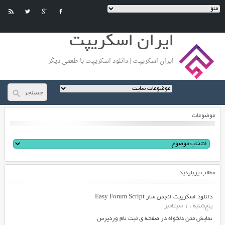
ایران اسکریپت
ایران اسکریپت | دانلود اسکریپت با طعمی دیگر
موضوعات
مطالب پربازدید
دانلود اسکریپت انجمن ساز Easy Forum Script
پنج‌شنبه ، 1 سپتامبر
نمایش متن دلخواه در صفحه ی ثبت نام وردپرس