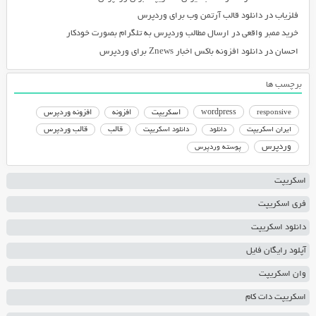
فلزیاب
در
دانلود قالب آرتمن وب برای وردپرس
خرید ممبر واقعی
در
ارسال مطالب وردپرس به تلگرام بصورت خودکار
احسان
در
دانلود افزونه باکس اخبار Znews برای وردپرس
برچسب ها
responsive
wordpress
اسکریپت
افزونه
افزونه وردپرس
دانلود اسکریپت
قالب
قالب وردپرس
ایران اسکریپت
دانلود
وردپرس
پوسته وردپرس
اسکریپت
فری اسکریپت
دانلود اسکریپت
آپلود رایگان فایل
وان اسکریپت
اسکریپت دات کام