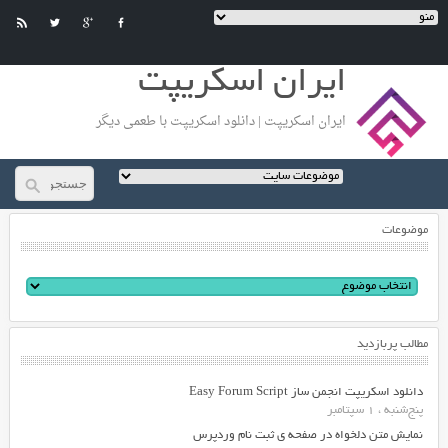
ایران اسکریپت
ایران اسکریپت | دانلود اسکریپت با طعمی دیگر
موضوعات
مطالب پربازدید
دانلود اسکریپت انجمن ساز Easy Forum Script
پنج‌شنبه ، 1 سپتامبر
نمایش متن دلخواه در صفحه ی ثبت نام وردپرس