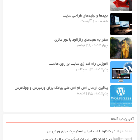
بایدها و نبایدهای طراحی سایت
شنبه ، 10 آگوست
سفر به معبدهای رازآلود با تور مالزی
چهارشنبه ، 28 نوامبر
آموزش راه اندازی سایت بر روی هاست
پنج‌شنبه ، 13 سپتامبر
پلاگین ارسال اس ام اس ملی پیامک برای وردپرس و ووکامرس
پنج‌شنبه ، 25 ژانویه
آخرین دیدگاه‌ها
محمد جواد
در
دانلود قالب ایران اسکریپت برای وردپرس
hadimirzari
در
دانلود قالب ایران اسکریپت برای وردپرس